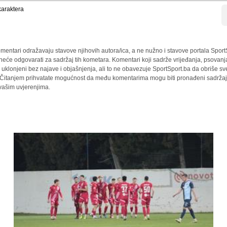
araktera
mentari odražavaju stavove njihovih autora/ica, a ne nužno i stavove portala Sport
 neće odgovarati za sadržaj tih kometara. Komentari koji sadrže vrijeđanja, psovanj
i uklonjeni bez najave i objašnjenja, ali to ne obavezuje SportSport.ba da obriše 
a. Čitanjem prihvatate mogućnost da među komentarima mogu biti pronađeni sadržaji
 vašim uvjerenjima.