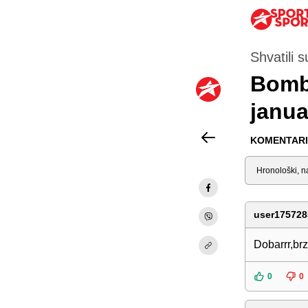
Shvatili 
Bomb
janua
KOMENTARI 
Sortiraj
user175728
Dobarrr,brz
0
0