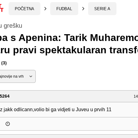
POČETNA
FUDBAL
SERIE A
su grešku
a s Apenina: Tarik Muharemo
ru pravi spektakularan trans
(3)
5264
14
z jakk odlicann,volio bi ga vidjeti u Juveu u prvih 11