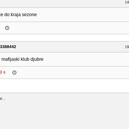
14
je do kraja sezone
53388442
19
 mafijaski klub djubre
0