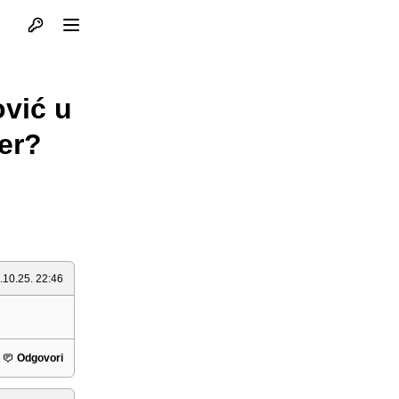
Otvori profil
Otvori meni
vić u
fer?
.10.25. 22:46
Odgovori