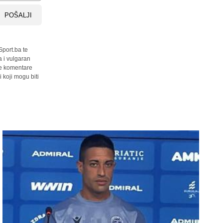
POŠALJI
Sport.ba te
a i vulgaran
sve komentare
 koji mogu biti