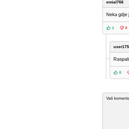
emial766
Neka gdje 
1
0
user17
Raspali
0
Komentar