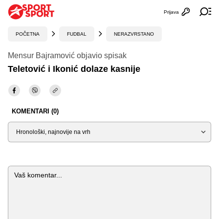
Prijava
Otvori profi
Ot
POČETNA
FUDBAL
NERAZVRSTANO
Mensur Bajramović objavio spisak
Teletović i Ikonić dolaze kasnije
KOMENTARI (0)
Sortiraj
Komentar