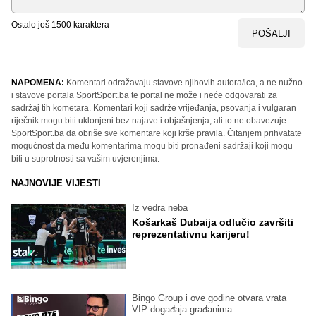
Ostalo još
1500
karaktera
POŠALJI
NAPOMENA:
Komentari odražavaju stavove njihovih autora/ica, a ne nužno
i stavove portala SportSport.ba te portal ne može i neće odgovarati za
sadržaj tih kometara. Komentari koji sadrže vrijeđanja, psovanja i vulgaran
riječnik mogu biti uklonjeni bez najave i objašnjenja, ali to ne obavezuje
SportSport.ba da obriše sve komentare koji krše pravila. Čitanjem prihvatate
mogućnost da među komentarima mogu biti pronađeni sadržaji koji mogu
biti u suprotnosti sa vašim uvjerenjima.
NAJNOVIJE VIJESTI
Iz vedra neba
Košarkaš Dubaija odlučio završiti
reprezentativnu karijeru!
Bingo Group i ove godine otvara vrata
VIP događaja građanima