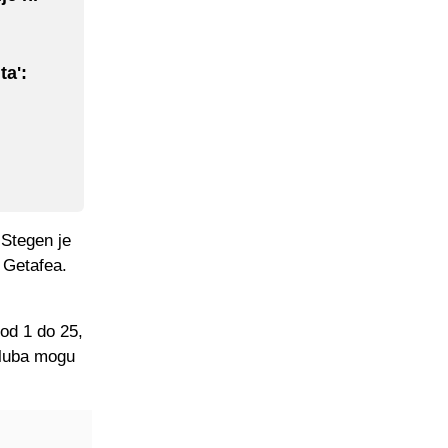
ta':
 Stegen je
v Getafea.
 od 1 do 25,
 kluba mogu