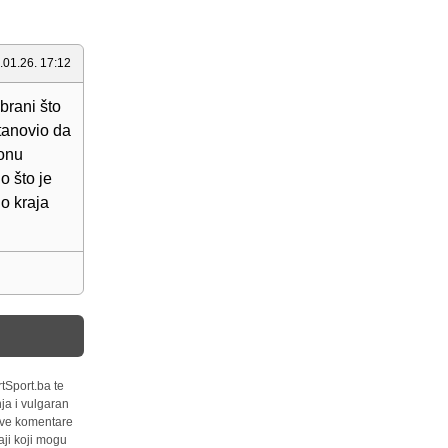
.01.26. 17:12
brani što
stanovio da
 onu
o što je
o kraja
tSport.ba te
ja i vulgaran
 sve komentare
ji koji mogu