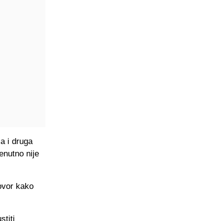
 a i druga
enutno nije
ovor kako
titi