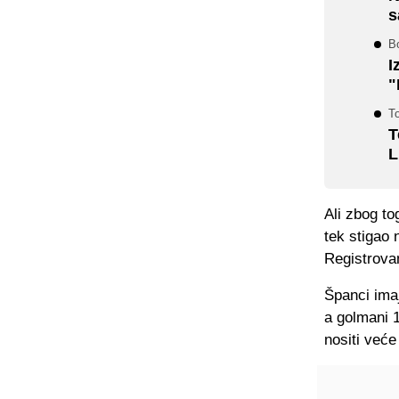
s
Bo
I
"
To
T
L
Ali zbog to
tek stigao 
Registrovan
Španci imaj
a golmani 1
nositi veće