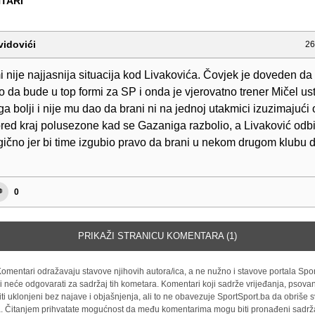
TARI
vidovići
26
 nije najjasnija situacija kod Livakovića. Čovjek je doveden da 
o da bude u top formi za SP i onda je vjerovatno trener Mičel u
a bolji i nije mu dao da brani ni na jednoj utakmici izuzimajući
pred kraj polusezone kad se Gazaniga razbolio, a Livaković odbi
gično jer bi time izgubio pravo da brani u nekom drugom klubu d
0
PRIKAŽI STRANICU KOMENTARA (1)
omentari odražavaju stavove njihovih autora/ica, a ne nužno i stavove portala Spor
i neće odgovarati za sadržaj tih kometara. Komentari koji sadrže vrijeđanja, psovan
iti uklonjeni bez najave i objašnjenja, ali to ne obavezuje SportSport.ba da obriše
la. Čitanjem prihvatate mogućnost da među komentarima mogu biti pronađeni sadrža