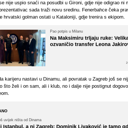
e nije uspio snaći na posudbi u Gironi, gdje nije odigrao ni 
eprezentativac sada traži novu sredinu. Fenerbahce čeka pr
e hrvatski golman ostati u Kataloniji, gdje trenira s ekipom.
Pao potpis u Milanu
Na Maksimiru trljaju ruke: Velik
ozvaničio transfer Leona Jakiro
2
da karijeru nastavi u Dinamu, ali povratak u Zagreb još se ni
o što želi i on sam, ali i klub, no i dalje nije postignut dogovo
eom.
ANO
oš uvijek ništa od Dinama
i Istanbul, a ni Zagreb: Dominik Livaković je tamo gd