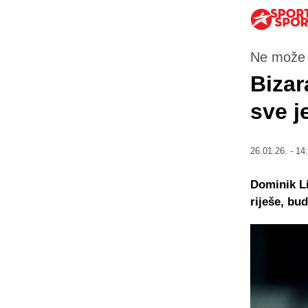
Ne može 
Bizar
sve j
26.01.26. - 14
Dominik Li
riješe, bu