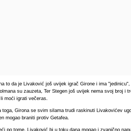
a to da je Livaković još uvijek igrač Girone i ima "jedinicu",
olmana su zauzeta, Ter Stegen još uvijek nema svoj broj i tr
li moći igrati večeras.
 toga, Girona se svim silama trudi raskinuti Livakovićev ug
en mogao braniti protiv Getafea.
ći po tome, Livaković bi u toku dana mogao i zvanično napus