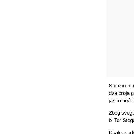
S obzirom n
dva broja g
jasno hoće 
Zbog svega
bi Ter Steg
Dkale, sude