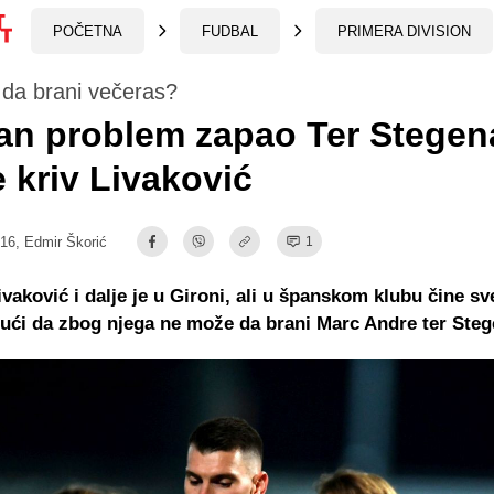
POČETNA
FUDBAL
PRIMERA DIVISION
da brani večeras?
an problem zapao Ter Stegen
e kriv Livaković
:16,
Edmir Škorić
1
vaković i dalje je u Gironi, ali u španskom klubu čine sv
dući da zbog njega ne može da brani Marc Andre ter Steg