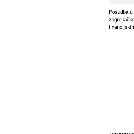
Posudba u D
zagrebačkog
financijski