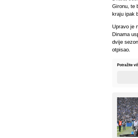
Gironu, te 
kraju ipak 
Upravo je 
Dinama usp
dvije sezon
otpisao.
Potražite vi