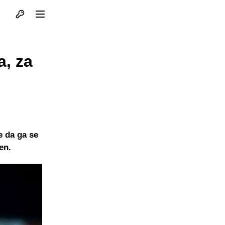
Otvori profil
Otvori meni
a, za
e da ga se
en.