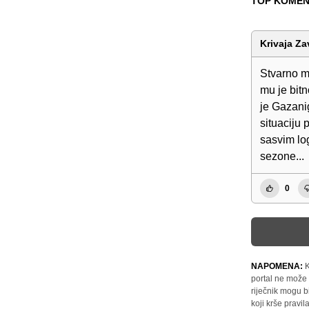
TOP KOMEN
Krivaja Za
Stvarno mi
mu je bitn
je Gazanig
situaciju 
sasvim lo
sezone...
0
NAPOMENA:
K
portal ne može 
riječnik mogu b
koji krše pravi