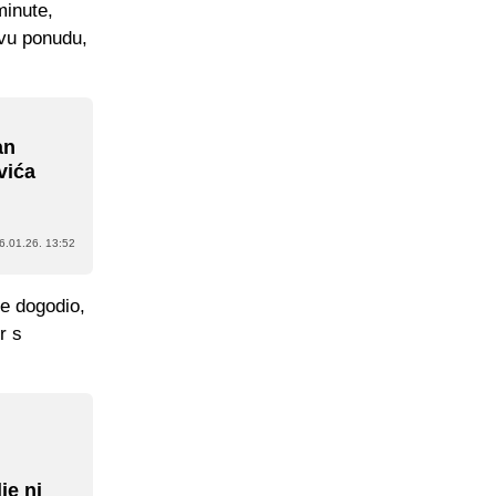
minute,
avu ponudu,
an
vića
6.01.26. 13:52
je dogodio,
r s
je ni