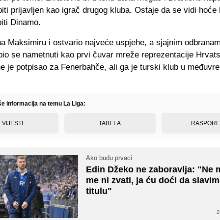
biti prijavljen kao igrač drugog kluba. Ostaje da se vidi hoće l
biti Dinamo.
na Maksimiru i ostvario najveće uspjehe, a sjajnim odbrana
io se nametnuti kao prvi čuvar mreže reprezentacije Hrvats
e je potpisao za Fenerbahče, ali ga je turski klub u međuv
še informacija na temu La Liga:
VIJESTI
TABELA
RASPOR
Ako budu prvaci
Edin Džeko ne zaboravlja: "Ne 
me ni zvati, ja ću doći da slavi
titulu"
2