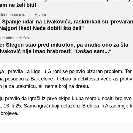
am ne želi biti!
lni trenuci u karijeri Hrvata
z Španije udar na Livakovića, raskrinkali su 'prevaran
Najgori ikad! Neće dobiti što želi"
 je odmah riješio
er Stegen stao pred mikrofon, pa uradio ono za šta
ivaković nije imao hrabrosti: "Došao sam..."
ga i pravila La Lige, u Gironi se pojavio bizaran problem. Ter
na posudbu iz Barcelone i trebao bi debitovati večeras proti
 je za utakmicu, ali nema broj na dresu.
u pravilo da igrači iz prve ekipe kluba moraju nositi brojeve
, 13 ili 25. Samo igrači koji dolaze iz B ekipa ili Akademije
 brojeve.