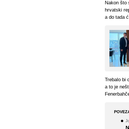
Nakon što s
hrvatski r
a do tada ć
Trebalo bi 
a to je nešt
Fenerbahč
POVEZ
J
N