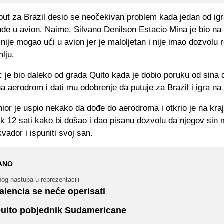
put za Brazil desio se neočekivan problem kada jedan od igr
e u avion. Naime, Silvano Denilson Estacio Mina je bio na l
i nije mogao ući u avion jer je maloljetan i nije imao dozvolu r
lju.
 je bio daleko od grada Quito kada je dobio poruku od sina
na aerodrom i dati mu odobrenje da putuje za Brazil i igra na
ior je uspio nekako da dođe do aerodroma i otkrio je na kraj
ak 12 sati kako bi došao i dao pisanu dozvolu da njegov sin
kvador i ispuniti svoj san.
ANO
og nastupa u reprezentaciji
alencia se neće operisati
uito pobjednik Sudamericane