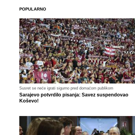
POPULARNO
Susret se neće igrati sigurno pred domaćom publikom
Sarajevo potvrdilo pisanja: Savez suspendovao
Koševo!