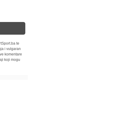
tSport.ba te
ja i vulgaran
 sve komentare
ji koji mogu