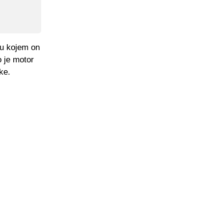
 u kojem on
o je motor
ke.