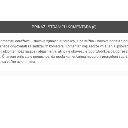
PRIKAŽI STRANICU KOMENTARA (0)
omentari odražavaju stavove njihovih autora/ica, a ne nužno i stavove portala Spor
i neće odgovarati za sadržaj tih kometara. Komentari koji sadrže vrijeđanja, psovan
iti uklonjeni bez najave i objašnjenja, ali to ne obavezuje SportSport.ba da obriše
la. Čitanjem prihvatate mogućnost da među komentarima mogu biti pronađeni sadrža
ti sa vašim uvjerenjima.