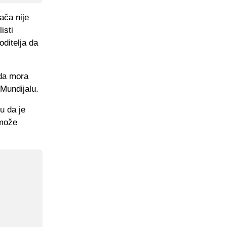
ača nije
isti
oditelja da
 da mora
 Mundijalu.
u da je
 može