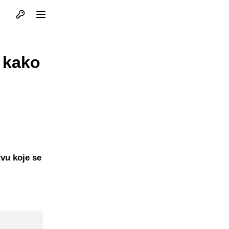
Otvori profil
Otvori meni
i kako
vu koje se