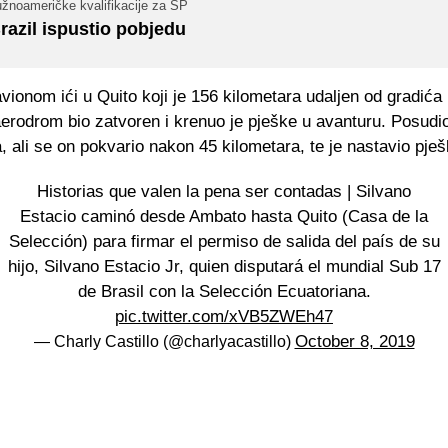
užnoameričke kvalifikacije za SP
razil ispustio pobjedu
avionom ići u Quito koji je 156 kilometara udaljen od gradića
e aerodrom bio zatvoren i krenuo je pješke u avanturu. Posudi
ja, ali se on pokvario nakon 45 kilometara, te je nastavio pješ
Historias que valen la pena ser contadas | Silvano
Estacio caminó desde Ambato hasta Quito (Casa de la
Selección) para firmar el permiso de salida del país de su
hijo, Silvano Estacio Jr, quien disputará el mundial Sub 17
de Brasil con la Selección Ecuatoriana.
pic.twitter.com/xVB5ZWEh47
October 8, 2019
— Charly Castillo (@charlyacastillo)