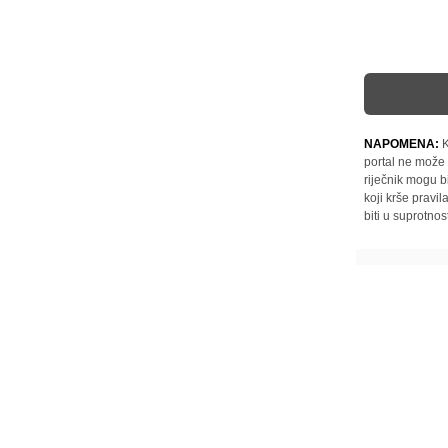
NAPOMENA:
K
portal ne može 
riječnik mogu b
koji krše pravi
biti u suprotnos