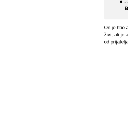
J
B
On je htio 
živi, ali j
od prijatel