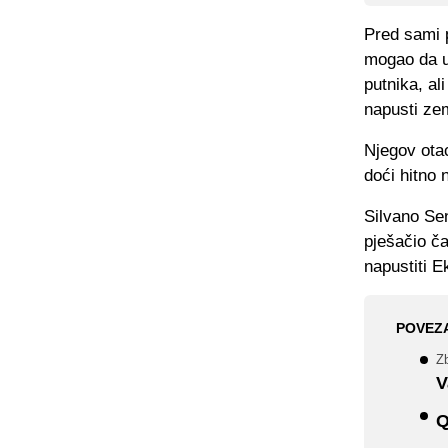
Pred sami 
mogao da uđ
putnika, al
napusti zem
Njegov otac
doći hitno 
Silvano Sen
pješačio č
napustiti E
POVEZ
Zb
V
Q