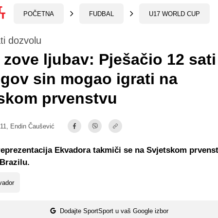
POČETNA
FUDBAL
U17 WORLD CUP
ti dozvolu
 zove ljubav: Pješačio 12 sat
egov sin mogao igrati na
tskom prvenstvu
:11,
Endin Čaušević
eprezentacija Ekvadora takmiči se na Svjetskom prvenst
Brazilu.
vador
Dodajte SportSport u vaš Google izbor