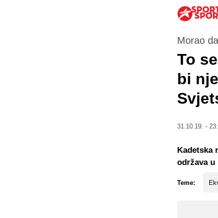
Morao da
To se
bi nj
Svje
31.10.19. - 23
Kadetska r
održava u 
Teme:
Ek