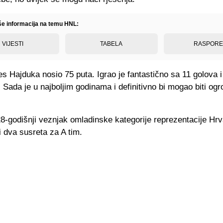
iše informacija na temu HNL:
VIJESTI
TABELA
RASPOR
es Hajduka nosio 75 puta. Igrao je fantastično sa 11 golova i
. Sada je u najboljim godinama i definitivno bi mogao biti og
8-godišnji veznjak omladinske kategorije reprezentacije Hrv
i dva susreta za A tim.