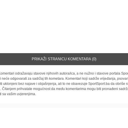
PRIKAŽI STRANICU KOMENTARA (0)
omentari odražavaju stavove njihovih autora/ica, a ne nužno i stavove portala Spor
i neće odgovarati za sadržaj tih kometara. Komentari koji sadrže vrijeđanja, psovan
iti uklonjeni bez najave i objašnjenja, ali to ne obavezuje SportSport.ba da obriše
la. Čitanjem prihvatate mogućnost da među komentarima mogu biti pronađeni sadrža
ti sa vašim uvjerenjima.