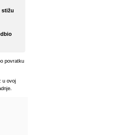
 stižu
Odbio
po povratku
z u ovoj
adnje.