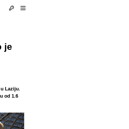
Otvori profil
Otvori meni
 je
u Laziju.
tu od 1.6