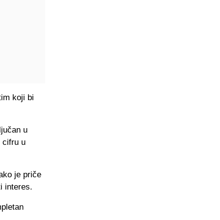
im koji bi
ljučan u
 cifru u
ako je priče
i interes.
mpletan