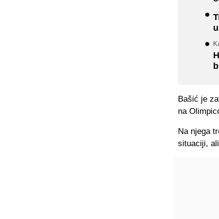
T
u
K
H
b
Bašić je za
na Olimpico
Na njega tr
situaciji, 