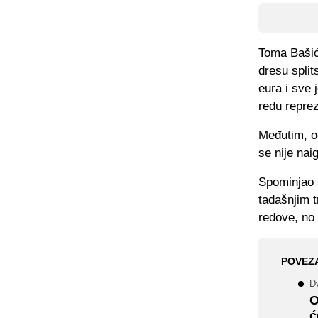
Toma Bašić 
dresu split
eura i sve 
redu repre
Međutim, o
se nije nai
Spominjao 
tadašnjim 
redove, no 
POVEZ
Dv
O
ć