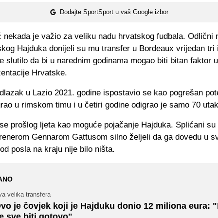
Dodajte SportSport u vaš Google izbor
nekada je važio za veliku nadu hrvatskog fudbala. Odlični 
skog Hajduka donijeli su mu transfer u Bordeaux vrijedan tri 
je slutilo da bi u narednim godinama mogao biti bitan faktor
zentacije Hrvatske.
dlazak u Lazio 2021. godine ispostavio se kao pogrešan pot
grao u rimskom timu i u četiri godine odigrao je samo 70 uta
se prošlog ljeta kao moguće pojačanje Hajduka. Splićani su 
trenerom Gennarom Gattusom silno željeli da ga dovedu u s
od posla na kraju nije bilo ništa.
ANO
a velika transfera
vo je čovjek koji je Hajduku donio 12 miliona eura: 
e sve biti gotovo"