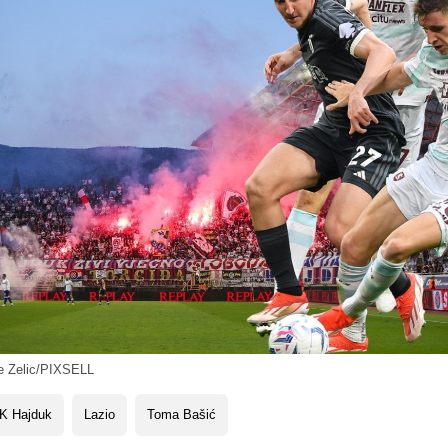
e Zelic/PIXSELL
K Hajduk
Lazio
Toma Bašić