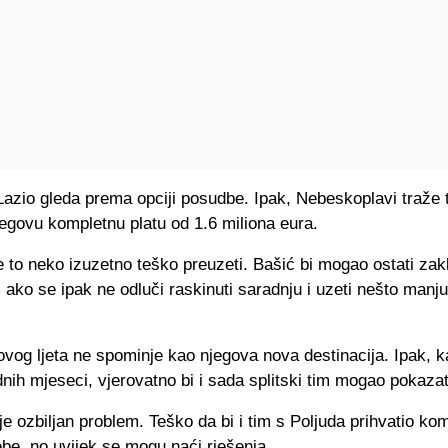
azio gleda prema opciji posudbe. Ipak, Nebeskoplavi traže t
jegovu kompletnu platu od 1.6 miliona eura.
 to neko izuzetno teško preuzeti. Bašić bi mogao ostati zak
ako se ipak ne odluči raskinuti saradnju i uzeti nešto manju
vog ljeta ne spominje kao njegova nova destinacija. Ipak, k
dnih mjeseci, vjerovatno bi i sada splitski tim mogao pokazat
 je ozbiljan problem. Teško da bi i tim s Poljuda prihvatio ko
be, no uvijek se mogu naći rješenja.