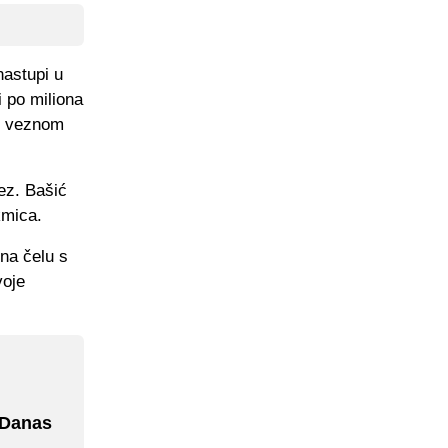
nastupi u
i po miliona
 u veznom
ez. Bašić
kmica.
na čelu s
voje
"Danas