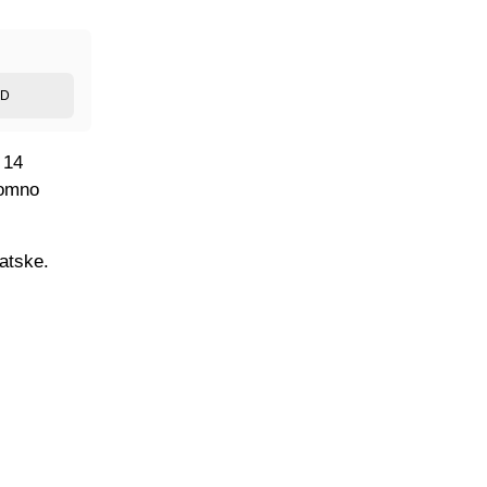
ED
 14
romno
atske.