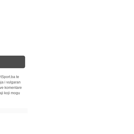
tSport.ba te
ja i vulgaran
 sve komentare
ji koji mogu