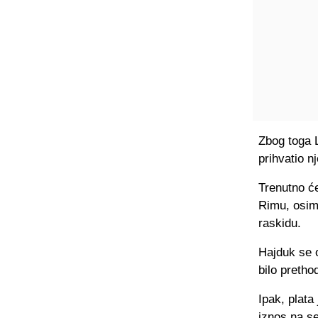
Zbog toga L
prihvatio n
Trenutno će
Rimu, osim 
raskidu.
Hajduk se o
bilo pretho
Ipak, plata
iznos na se