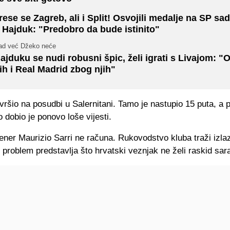
rese se Zagreb, ali i Split! Osvojili medalje na SP sad
 Hajduk: "Predobro da bude istinito"
ad već Džeko neće
ajduku se nudi robusni špic, želi igrati s Livajom: "
ih i Real Madrid zbog njih"
vršio na posudbi u Salernitani. Tamo je nastupio 15 puta, a 
 dobio je ponovo loše vijesti.
ener Maurizio Sarri ne računa. Rukovodstvo kluba traži izla
ali problem predstavlja što hrvatski veznjak ne želi raskid sar