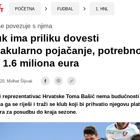
POČETNA
FUDBAL
1. HNL
e povezuje s njima
k ima priliku dovesti
akularno pojačanje, potrebno
1.6 miliona eura
:20,
Midhat Šljivak
 reprezentativac Hrvatske Toma Bašić nema budućnosti 
a ga se riješi i traži se klub koji bi prihvatio njegovu pla
ra za posudbu do kraja sezone.