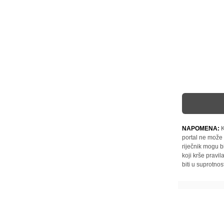
NAPOMENA:
K
portal ne može 
riječnik mogu b
koji krše pravi
biti u suprotnos