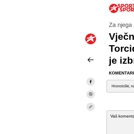
Za njega
Vječn
Torci
je iz
KOMENTARI 
Sortiraj
Komentar