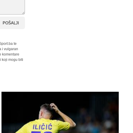
POŠALJI
Sport.ba te
a i vulgaran
sve komentare
 koji mogu biti