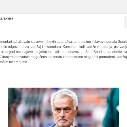
araktera
mentari odražavaju stavove njihovih autora/ica, a ne nužno i stavove portala Sport
 neće odgovarati za sadržaj tih kometara. Komentari koji sadrže vrijeđanja, psovanj
i uklonjeni bez najave i objašnjenja, ali to ne obavezuje SportSport.ba da obriše 
a. Čitanjem prihvatate mogućnost da među komentarima mogu biti pronađeni sadržaji
 vašim uvjerenjima.