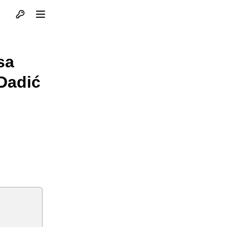
Otvori profil
Otvori meni
sa
Dadić