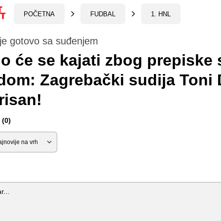
POČETNA
FUDBAL
1. HNL
 je gotovo sa suđenjem
o će se kajati zbog prepiske 
dom: Zagrebački sudija Toni 
brisan!
(0)