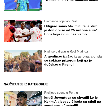
Diomande pojačao Real
Odigrao samo 542 minute, a klubu
je donio više od 25 miliona eura:
Priča koja zvuči nestvarno
Radi se.o dragulju Real Madrida
Argentinac izašao iz aviona, a onda
se šokirao prizorom koji ga je
dočekao u Firenci!
NAJČITANIJE IZ KATEGORIJE
Prelijepe scene u Perthu
Igrači Juventusa su shvatili ko je
Kerim Alajbegović kada su stigli na
aerodrom u Australiji