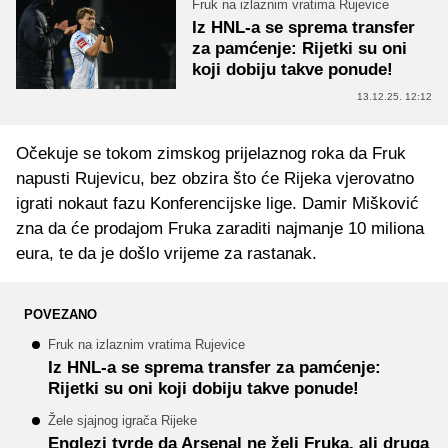
Fruk na izlaznim vratima Rujevice
Iz HNL-a se sprema transfer
za pamćenje: Rijetki su oni
koji dobiju takve ponude!
13.12.25. 12:12
Očekuje se tokom zimskog prijelaznog roka da Fruk
napusti Rujevicu, bez obzira što će Rijeka vjerovatno
igrati nokaut fazu Konferencijske lige. Damir Mišković
zna da će prodajom Fruka zaraditi najmanje 10 miliona
eura, te da je došlo vrijeme za rastanak.
POVEZANO
Fruk na izlaznim vratima Rujevice
Iz HNL-a se sprema transfer za pamćenje:
Rijetki su oni koji dobiju takve ponude!
Žele sjajnog igrača Rijeke
Englezi tvrde da Arsenal ne želi Fruka, ali druga