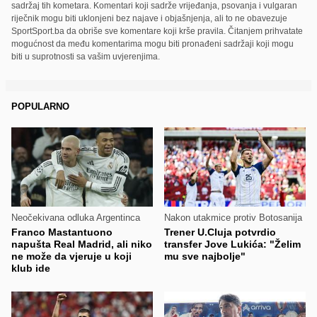
sadržaj tih kometara. Komentari koji sadrže vrijeđanja, psovanja i vulgaran
riječnik mogu biti uklonjeni bez najave i objašnjenja, ali to ne obavezuje
SportSport.ba da obriše sve komentare koji krše pravila. Čitanjem prihvatate
mogućnost da među komentarima mogu biti pronađeni sadržaji koji mogu
biti u suprotnosti sa vašim uvjerenjima.
POPULARNO
Neočekivana odluka Argentinca
Nakon utakmice protiv Botosanija
Franco Mastantuono
Trener U.Cluja potvrdio
napušta Real Madrid, ali niko
transfer Jove Lukića: "Želim
ne može da vjeruje u koji
mu sve najbolje"
klub ide