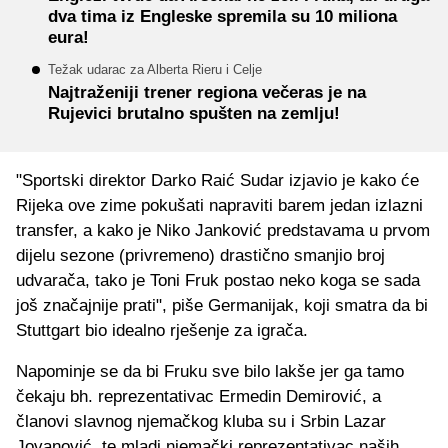
dva tima iz Engleske spremila su 10 miliona
eura!
Težak udarac za Alberta Rieru i Celje
Najtraženiji trener regiona večeras je na
Rujevici brutalno spušten na zemlju!
"Sportski direktor Darko Raić Sudar izjavio je kako će
Rijeka ove zime pokušati napraviti barem jedan izlazni
transfer, a kako je Niko Janković predstavama u prvom
dijelu sezone (privremeno) drastično smanjio broj
udvarača, tako je Toni Fruk postao neko koga se sada
još značajnije prati", piše Germanijak, koji smatra da bi
Stuttgart bio idealno rješenje za igrača.
Napominje se da bi Fruku sve bilo lakše jer ga tamo
čekaju bh. reprezentativac Ermedin Demirović, a
članovi slavnog njemačkog kluba su i Srbin Lazar
Jovanović, te mladi njemački reprezentativac naših