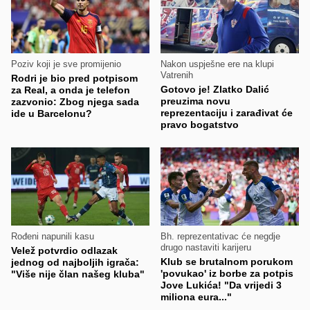
Poziv koji je sve promijenio
Nakon uspješne ere na klupi
Vatrenih
Rodri je bio pred potpisom
Gotovo je! Zlatko Dalić
za Real, a onda je telefon
preuzima novu
zazvonio: Zbog njega sada
reprezentaciju i zarađivat će
ide u Barcelonu?
pravo bogatstvo
Rođeni napunili kasu
Bh. reprezentativac će negdje
drugo nastaviti karijeru
Velež potvrdio odlazak
Klub se brutalnom porukom
jednog od najboljih igrača:
'povukao' iz borbe za potpis
"Više nije član našeg kluba"
Jove Lukića! "Da vrijedi 3
miliona eura..."