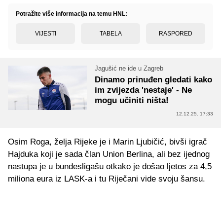
Potražite više informacija na temu HNL:
VIJESTI
TABELA
RASPORED
Jagušić ne ide u Zagreb
Dinamo prinuđen gledati kako
im zvijezda 'nestaje' - Ne
mogu učiniti ništa!
12.12.25. 17:33
Osim Roga, želja Rijeke je i Marin Ljubičić, bivši igrač
Hajduka koji je sada član Union Berlina, ali bez ijednog
nastupa je u bundesligašu otkako je došao ljetos za 4,5
miliona eura iz LASK-a i tu Riječani vide svoju šansu.