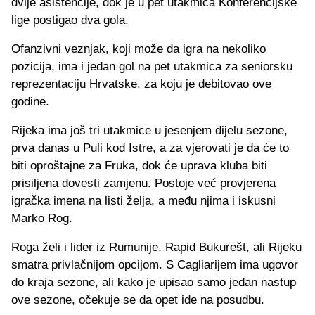
dvije asistencije, dok je u pet utakmica Konferencijske
lige postigao dva gola.
Ofanzivni veznjak, koji može da igra na nekoliko
pozicija, ima i jedan gol na pet utakmica za seniorsku
reprezentaciju Hrvatske, za koju je debitovao ove
godine.
Rijeka ima još tri utakmice u jesenjem dijelu sezone,
prva danas u Puli kod Istre, a za vjerovati je da će to
biti oproštajne za Fruka, dok će uprava kluba biti
prisiljena dovesti zamjenu. Postoje već provjerena
igračka imena na listi želja, a među njima i iskusni
Marko Rog.
Roga želi i lider iz Rumunije, Rapid Bukurešt, ali Rijeku
smatra privlačnijom opcijom. S Cagliarijem ima ugovor
do kraja sezone, ali kako je upisao samo jedan nastup
ove sezone, očekuje se da opet ide na posudbu.