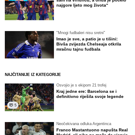
najgore ljeto mog života“
"Mnogi fudbaleri nisu sretni"
Imao je sve, a patio je u tišini:
Bivša zvijezda Chelseaja otkrila
mračnu tajnu fudbala
NAJČITANIJE IZ KATEGORIJE
Osvojio je s ekipom 21 trofej
Kraj jedne ere: Barcelona se i
definitivno riješila svoje legende
5
Neočekivana odluka Argentinca
Franco Mastantuono napušta Real