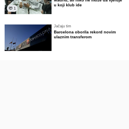
Madrid, ali niko ne može da vjeruje
u koji klub ide
1
Jačaju tim
Barcelona oborila rekord novim
ulaznim transferom