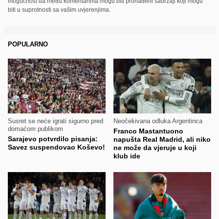
mogućnost da među komentarima mogu biti pronađeni sadržaji koji mogu
biti u suprotnosti sa vašim uvjerenjima.
POPULARNO
Susret se neće igrati sigurno pred
Neočekivana odluka Argentinca
domaćom publikom
Franco Mastantuono
Sarajevo potvrdilo pisanja:
napušta Real Madrid, ali niko
Savez suspendovao Koševo!
ne može da vjeruje u koji
klub ide