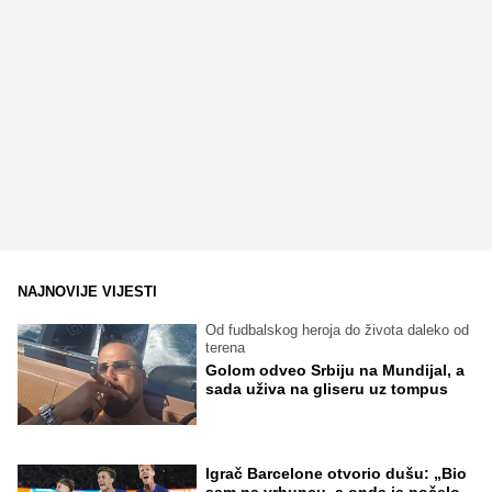
NAJNOVIJE VIJESTI
Od fudbalskog heroja do života daleko od
terena
Golom odveo Srbiju na Mundijal, a
sada uživa na gliseru uz tompus
Igrač Barcelone otvorio dušu: „Bio
sam na vrhuncu, a onda je počelo