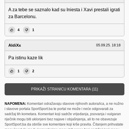
A za tebe se saznalo kad su Iniesta i Xavi prestali igrati
za Barcelonu.
4
1
AldiXx
05.09.25. 18:18
Pa istinu kaze lik
1
2
PRIKAŽI STRANICU KOMENTARA (11)
NAPOMENA:
Komentari odražavaju stavove njihovih autora/ica, a ne nužno
i stavove portala SportSport.ba te portal ne može i neće odgovarati za
sadržaj tih kometara. Komentari koji sadrže vrijeđanja, psovanja i vulgaran
riječnik mogu biti uklonjeni bez najave i objašnjenja, ali to ne obavezuje
SportSport.ba da obriše sve komentare koji krše pravila. Čitanjem prihvatate