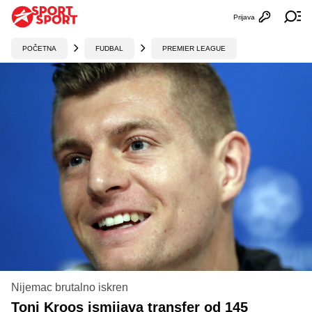
Prijava
Otvori profi
Ot
POČETNA
FUDBAL
PREMIER LEAGUE
Nijemac brutalno iskren
Toni Kroos ismijava transfer od 145