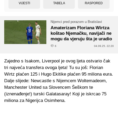
VIJESTI
TABELA
RASPORED
Nijemci pred porazom u Bratislavi
Amaterizam Floriana Wirtza
koštao Njemačku, navijači ne
mogu da vjeruju šta je uradio
6
04.09.25. 22:20
Zajedno s Isakom, Liverpool je ovog ljeta ostvario čak
tri najveća transfera ovoga ljeta! Tu su još: Florian
Wirtz plaćen 125 i Hugo Ekitike plaćen 95 miliona eura.
Dalje slijede: Newcastle s Nijemcem Woltemadeom,
Manchester United sa Slovencem Šeškom te
(iznenađenje!) turski Galatasaray! Koji je iskrcao 75
miliona za Nigerijca Osimhena.