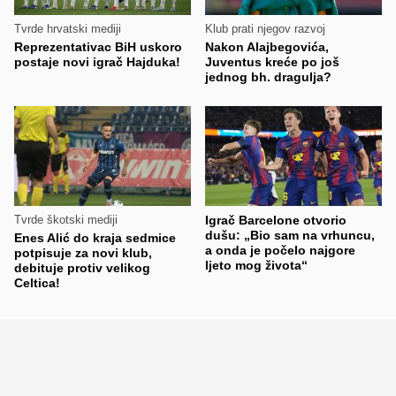
Tvrde hrvatski mediji
Klub prati njegov razvoj
Reprezentativac BiH uskoro
Nakon Alajbegovića,
postaje novi igrač Hajduka!
Juventus kreće po još
jednog bh. dragulja?
Tvrde škotski mediji
Igrač Barcelone otvorio
dušu: „Bio sam na vrhuncu,
Enes Alić do kraja sedmice
a onda je počelo najgore
potpisuje za novi klub,
ljeto mog života“
debituje protiv velikog
Celtica!