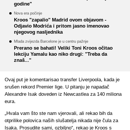
godine"
Nova era počinje
Kroos "zapalio" Madrid ovom objavom -
Odjavio Modrića i pritom jasno imenovao
njegovog nasljednika
Mlada zvijezda Barcelone je u centru pažnje
Prerano se bahati! Veliki Toni Kroos očitao
lekciju Yamalu kao niko drugi: "Treba da
znaš..."
Ovaj put je komentarisao transfer Liverpoola, kada je
srušen rekord Premier lige. U pitanju je napadač
Alexandre Isak doveden iz Newcastlea za 140 miliona
eura.
„Hvala vam što ste nam vjerovali, ali rekao bih da
otprilike polovica naših slušatelja nikada nije čula za
Isaka. Prosudite sami, ozbiljno“, rekao je Kroos s