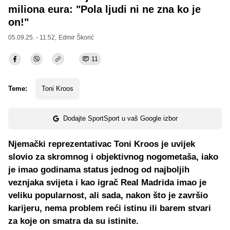
miliona eura: "Pola ljudi ni ne zna ko je
on!"
05.09.25. - 11:52,
Edmir Škorić
11
Teme:
Toni Kroos
Dodajte SportSport u vaš Google izbor
Njemački reprezentativac Toni Kroos je uvijek
slovio za skromnog i objektivnog nogometaša, iako
je imao godinama status jednog od najboljih
veznjaka svijeta i kao igrač Real Madrida imao je
veliku popularnost, ali sada, nakon što je završio
karijeru, nema problem reći istinu ili barem stvari
za koje on smatra da su istinite.