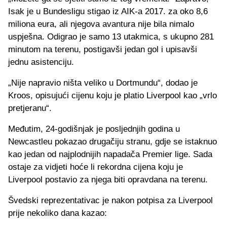
Isak je u Bundesligu stigao iz AIK-a 2017. za oko 8,6
miliona eura, ali njegova avantura nije bila nimalo
uspješna. Odigrao je samo 13 utakmica, s ukupno 281
minutom na terenu, postigavši ​​jedan gol i upisavši
jednu asistenciju.
„Nije napravio ništa veliko u Dortmundu“, dodao je
Kroos, opisujući cijenu koju je platio Liverpool kao „vrlo
pretjeranu“.
Međutim, 24-godišnjak je posljednjih godina u
Newcastleu pokazao drugačiju stranu, gdje se istaknuo
kao jedan od najplodnijih napadača Premier lige. Sada
ostaje za vidjeti hoće li rekordna cijena koju je
Liverpool postavio za njega biti opravdana na terenu.
Švedski reprezentativac je nakon potpisa za Liverpool
prije nekoliko dana kazao: