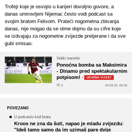
Trofeji koje je osvojio u karijeri dovoljno govore, a
danas umirovljeni Nijemac često vodi podcast sa
svojim bratom Felixom. Prateći nogometna zbivanja
danas, nije mogao da se otme dojmu da su cifre koje
se izdvajaju za nogometne zvijezde pretjerane i da sve
gubi smisao.
Veliki transfer
Ponoćna bomba sa Maksimira
- Dinamo pred spektakularnim
potpisom!
·
UDARNA VIJEST
3
05.09.25. 00:29
POVEZANO
U podcastu kod brata
Kroos ne zna da šuti, napao je mladu zvijezdu:
"Ideš tamo samo da im uzimaš pare dvije