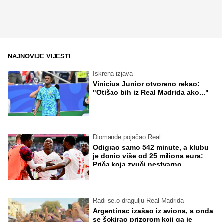
NAJNOVIJE VIJESTI
Iskrena izjava
Vinicius Junior otvoreno rekao:
"Otišao bih iz Real Madrida ako..."
Diomande pojačao Real
Odigrao samo 542 minute, a klubu
je donio više od 25 miliona eura:
Priča koja zvuči nestvarno
Radi se.o dragulju Real Madrida
Argentinac izašao iz aviona, a onda
se šokirao prizorom koji ga je