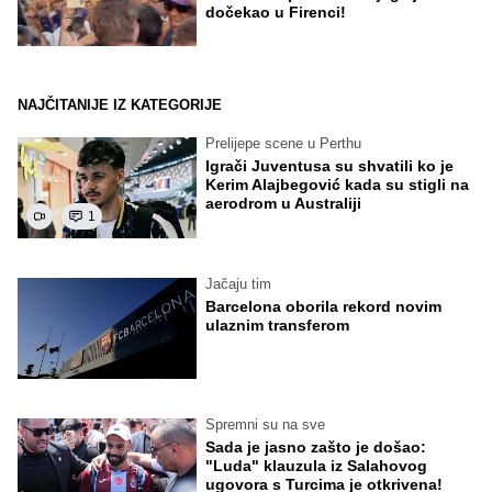
dočekao u Firenci!
NAJČITANIJE IZ KATEGORIJE
Prelijepe scene u Perthu
Igrači Juventusa su shvatili ko je
Kerim Alajbegović kada su stigli na
aerodrom u Australiji
1
Jačaju tim
Barcelona oborila rekord novim
ulaznim transferom
Spremni su na sve
Sada je jasno zašto je došao:
"Luda" klauzula iz Salahovog
ugovora s Turcima je otkrivena!