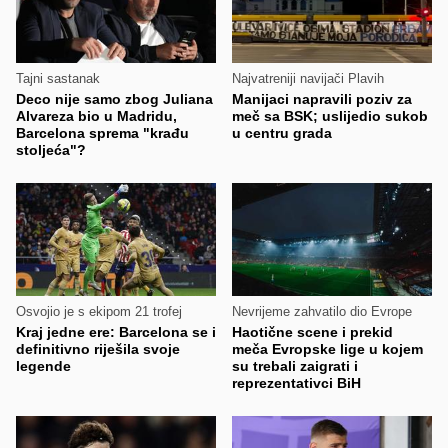
Tajni sastanak
Najvatreniji navijači Plavih
Deco nije samo zbog Juliana
Manijaci napravili poziv za
Alvareza bio u Madridu,
meč sa BSK; uslijedio sukob
Barcelona sprema "krađu
u centru grada
stoljeća"?
Osvojio je s ekipom 21 trofej
Nevrijeme zahvatilo dio Evrope
Kraj jedne ere: Barcelona se i
Haotične scene i prekid
definitivno riješila svoje
meča Evropske lige u kojem
legende
su trebali zaigrati i
reprezentativci BiH