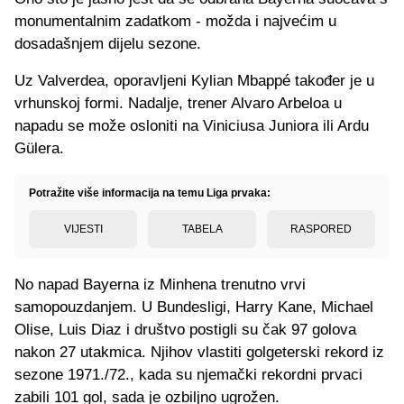
monumentalnim zadatkom - možda i najvećim u
dosadašnjem dijelu sezone.
Uz Valverdea, oporavljeni Kylian Mbappé također je u
vrhunskoj formi. Nadalje, trener Alvaro Arbeloa u
napadu se može osloniti na Viniciusa Juniora ili Ardu
Gülera.
Potražite više informacija na temu Liga prvaka:
VIJESTI
TABELA
RASPORED
No napad Bayerna iz Minhena trenutno vrvi
samopouzdanjem. U Bundesligi, Harry Kane, Michael
Olise, Luis Diaz i društvo postigli su čak 97 golova
nakon 27 utakmica. Njihov vlastiti golgeterski rekord iz
sezone 1971./72., kada su njemački rekordni prvaci
zabili 101 gol, sada je ozbiljno ugrožen.