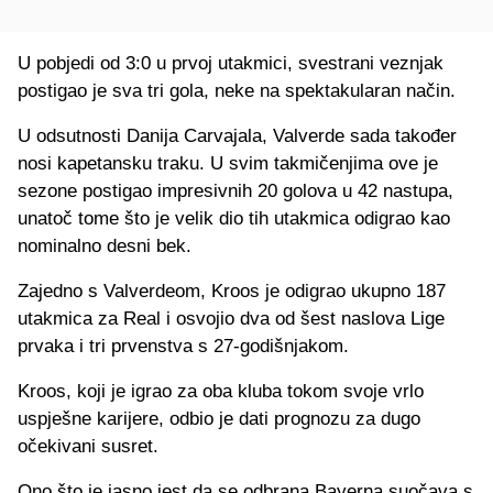
U pobjedi od 3:0 u prvoj utakmici, svestrani veznjak
postigao je sva tri gola, neke na spektakularan način.
U odsutnosti Danija Carvajala, Valverde sada također
nosi kapetansku traku. U svim takmičenjima ove je
sezone postigao impresivnih 20 golova u 42 nastupa,
unatoč tome što je velik dio tih utakmica odigrao kao
nominalno desni bek.
Zajedno s Valverdeom, Kroos je odigrao ukupno 187
utakmica za Real i osvojio dva od šest naslova Lige
prvaka i tri prvenstva s 27-godišnjakom.
Kroos, koji je igrao za oba kluba tokom svoje vrlo
uspješne karijere, odbio je dati prognozu za dugo
očekivani susret.
Ono što je jasno jest da se odbrana Bayerna suočava s