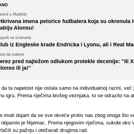
ANO
askol u Madridu
tkrivena imena petorice fudbalera koja su okrenula 
abiju Alonsu!
javili se iznenada
lub iz Engleske krade Endricka i Lyonu, ali i Real M
ora da izabere
erez pred najtežom odlukom protekle decenije: "Ili X
lonso ili ja!"
 da ta napetost nije ostala samo na individualnoj razini, već j
nu igru. Prema riječima bivšeg veznjaka, to se odrazilo na 
o imali dojam da se sve okreće protiv nas zbog onoga što s
 objasnio je Nijemac. Prema njegovim riječima, sukobi oko 
lačili su pažnju i otežavali drugima rad.