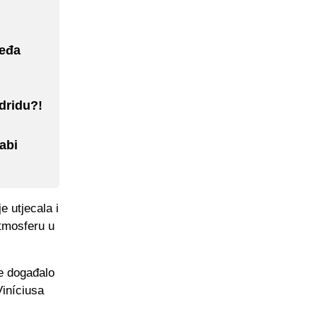
leđa
adridu?!
abi
e utjecala i
atmosferu u
e događalo
Viníciusa