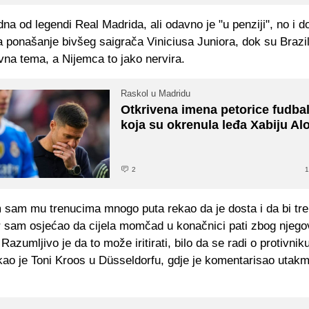
dna od legendi Real Madrida, ali odavno je "u penziji", no i d
a ponašanje bivšeg saigrača Viniciusa Juniora, dok su Brazi
vna tema, a Nijemca to jako nervira.
Raskol u Madridu
Otkrivena imena petorice fudba
koja su okrenula leđa Xabiju Al
2
1
 sam mu trenucima mnogo puta rekao da je dosta i da bi tr
er sam osjećao da cijela momčad u konačnici pati zbog njeg
azumljivo je da to može iritirati, bilo da se radi o protivniku, 
ekao je Toni Kroos u Düsseldorfu, gdje je komentarisao utak