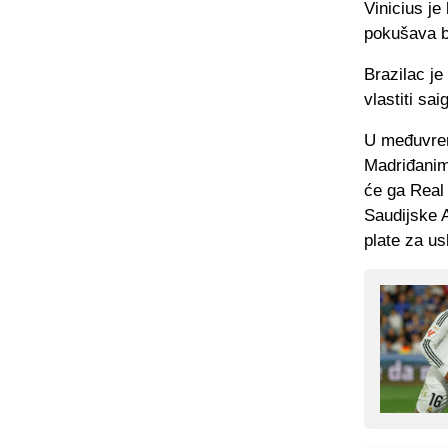
Vinicius je
pokušava bi
Brazilac je
vlastiti sa
U međuvrem
Madriđanima
će ga Real 
Saudijske A
plate za us