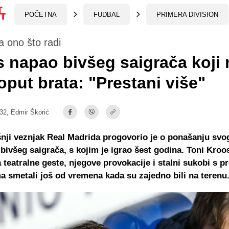
POČETNA
FUDBAL
PRIMERA DIVISION
a ono što radi
 napao bivšeg saigrača koji 
oput brata: "Prestani više"
:32,
Edmir Škorić
nji veznjak Real Madrida progovorio je o ponašanju svo
 i bivšeg saigrača, s kojim je igrao šest godina. Toni Kroo
a teatralne geste, njegove provokacije i stalni sukobi s p
ma smetali još od vremena kada su zajedno bili na terenu