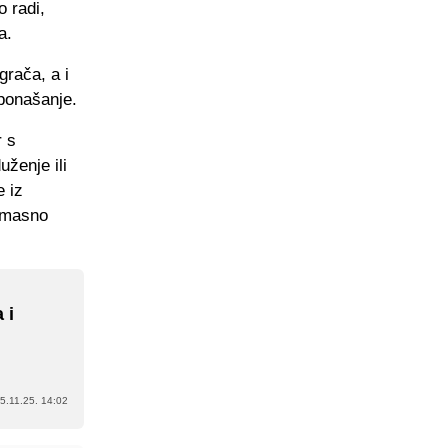
o radi,
a.
grača, a i
 ponašanje.
 s
uženje ili
e iz
a masno
 i
5.11.25. 14:02