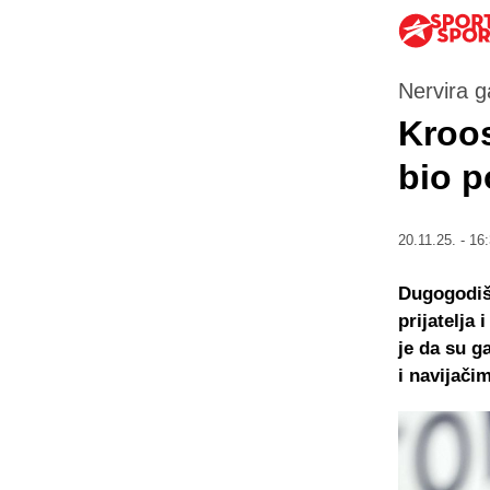
Nervira g
Kroos
bio p
20.11.25. - 16
Dugogodiš
prijatelja
je da su g
i navijači