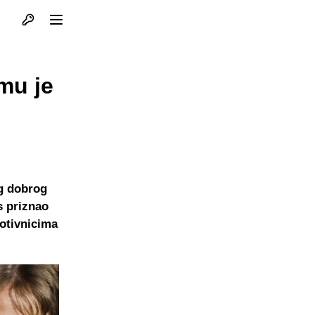
Otvori profil
Otvori meni
mu je
g dobrog
s priznao
rotivnicima
.