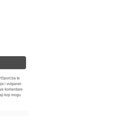
tSport.ba te
ja i vulgaran
 sve komentare
ji koji mogu