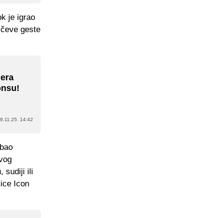
ok je igrao
lčeve geste
lera
onsu!
9.11.25. 14:42
ebao
ovog
sudiji ili
mice Icon