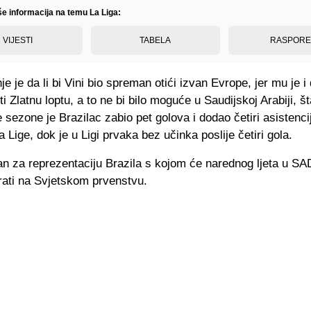
še informacija na temu La Liga:
VIJESTI
TABELA
RASPOR
je je da li bi Vini bio spreman otići izvan Evrope, jer mu je i 
iti Zlatnu loptu, a to ne bi bilo moguće u Saudijskoj Arabiji, 
 sezone je Brazilac zabio pet golova i dodao četiri asistenci
 Lige, dok je u Ligi prvaka bez učinka poslije četiri gola.
an za reprezentaciju Brazila s kojom će narednog ljeta u SA
rati na Svjetskom prvenstvu.