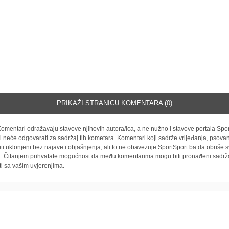
PRIKAŽI STRANICU KOMENTARA (0)
omentari odražavaju stavove njihovih autora/ica, a ne nužno i stavove portala Spor
i neće odgovarati za sadržaj tih kometara. Komentari koji sadrže vrijeđanja, psovan
iti uklonjeni bez najave i objašnjenja, ali to ne obavezuje SportSport.ba da obriše
la. Čitanjem prihvatate mogućnost da među komentarima mogu biti pronađeni sadrža
ti sa vašim uvjerenjima.