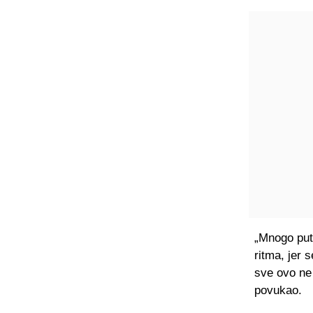
„Mnogo put
ritma, jer 
sve ovo ne 
povukao.