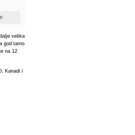
ED
dalje velika
šta god tamo
je na 12
D, Kanadi i