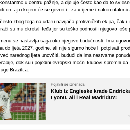
 konstantno u centru pažnje, a djeluje često kao da to svjesn
ti on taj o kojem će se govoriti i za vrijeme i nakon utakmic
 često zbog toga na udaru navijača protivničkih ekipa, čak i i
igrači su mu okretali leđa jer su teško podnosili njegovo loše
enu se nastavlja saga oko njegove budućnosti. Ima ugovor
 do ljeta 2027. godine, ali nije sigurno hoće li potpisati prod
već narednog ljeta unovčiti, budući da ima nestvarne ponud
rabije, dok su i pojedini evropski moćni klubovi spremni d
luge Brazilca.
Pojavili se iznenada
Klub iz Engleske krade Endricka
Lyonu, ali i Real Madridu?!
1