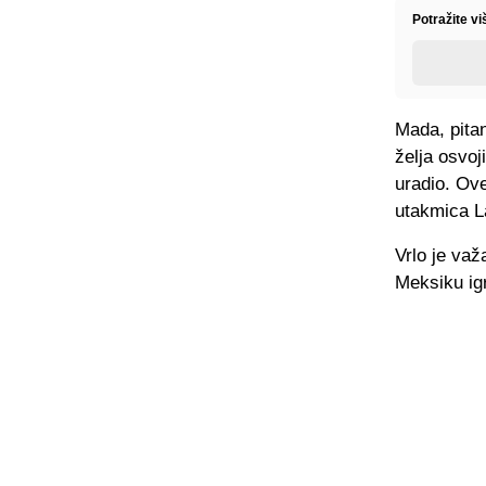
Potražite vi
Mada, pitan
želja osvoj
uradio. Ove
utakmica La
Vrlo je važ
Meksiku ig