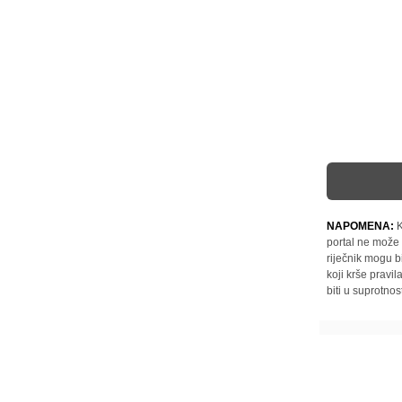
NAPOMENA:
K
portal ne može 
riječnik mogu b
koji krše pravi
biti u suprotnos