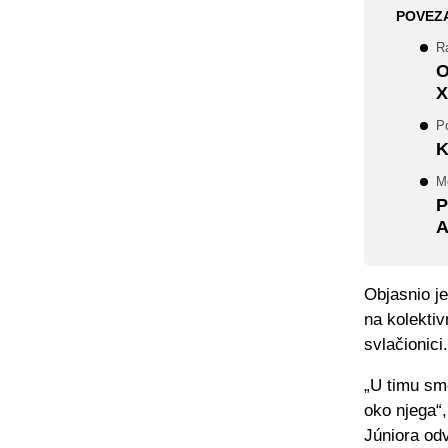
POVEZ
R
O
X
Po
K
M
P
A
Objasnio je
na kolektiv
svlačionici.
„U timu sm
oko njega“,
Júniora odv