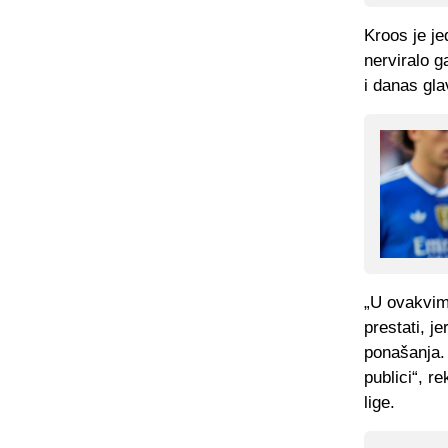
Kroos je je
nerviralo g
i danas gla
„U ovakvim
prestati, j
ponašanja. R
publici“, r
lige.