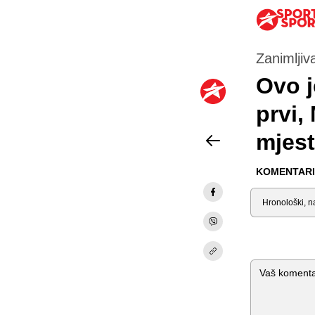
Zanimljiva
Ovo j
prvi,
mjes
KOMENTARI 
Sortiraj
Komentar