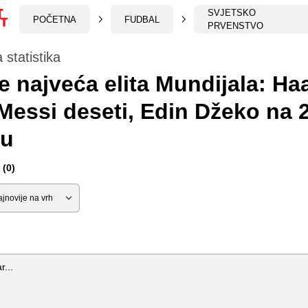
SVJETSKO
POČETNA
FUDBAL
PRVENSTVO
 statistika
e najveća elita Mundijala: Ha
 Messi deseti, Edin Džeko na 
tu
(0)