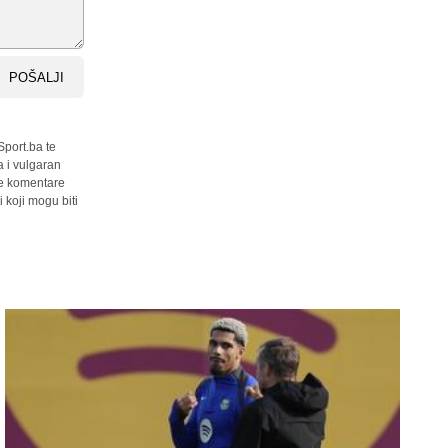
POŠALJI
Sport.ba te
a i vulgaran
sve komentare
 koji mogu biti