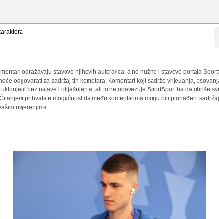
araktera
mentari odražavaju stavove njihovih autora/ica, a ne nužno i stavove portala Sport
 neće odgovarati za sadržaj tih kometara. Komentari koji sadrže vrijeđanja, psovanj
i uklonjeni bez najave i objašnjenja, ali to ne obavezuje SportSport.ba da obriše 
a. Čitanjem prihvatate mogućnost da među komentarima mogu biti pronađeni sadržaji
 vašim uvjerenjima.