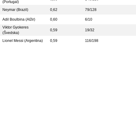
(Portugal)
Neymar (Brazil)
0,62
79/128
Adil Boulbina (Alžir)
0,60
6/10
Viktor Gyokeres
0,59
19/32
(Švedska)
Lionel Messi (Argentina)
0,59
116/198