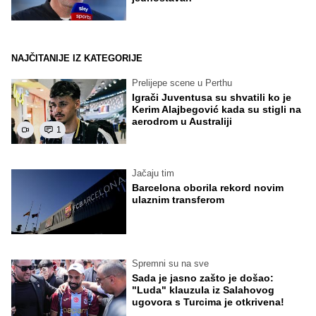
NAJČITANIJE IZ KATEGORIJE
Prelijepe scene u Perthu
Igrači Juventusa su shvatili ko je
Kerim Alajbegović kada su stigli na
aerodrom u Australiji
1
Jačaju tim
Barcelona oborila rekord novim
ulaznim transferom
Spremni su na sve
Sada je jasno zašto je došao:
"Luda" klauzula iz Salahovog
ugovora s Turcima je otkrivena!