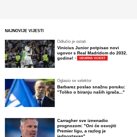
NAJNOVIJE VIJESTI
Odlučio je ostati
Vinicius Junior potpisao novi
ugovor s Real Madridom do 2032.
·
godine!
UDARNA VIJEST
Oglasio se selektor
Barbarez poslao snažnu poruku:
"Toliko o biranju naših igrača..."
Carragher sve iznenadio
prognozom: "Oni će osvojiti
Premier ligu, a razlog je
jednostavan"