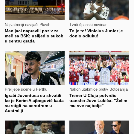
Najvatreniji navijači Plavih
Tvrdi španski novinar
Manijaci napravili poziv za
To je to! Vinicius Junior je
meč sa BSK; uslijedio sukob
donio odluku!
u centru grada
Prelijepe scene u Perthu
Nakon utakmice protiv Botosanija
Igrači Juventusa su shvatili
Trener U.Cluja potvrdio
ko je Kerim Alajbegović kada
transfer Jove Lukića: "Želim
su stigli na aerodrom u
mu sve najbolje"
Australiji