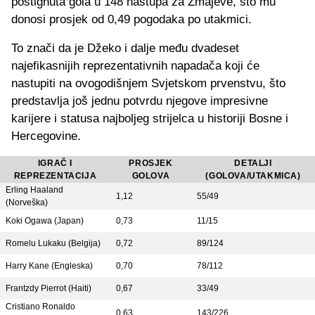
postignuta gola u 148 nastupa za Zmajeve, što mu
donosi prosjek od 0,49 pogodaka po utakmici.
To znači da je Džeko i dalje među dvadeset
najefikasnijih reprezentativnih napadača koji će
nastupiti na ovogodišnjem Svjetskom prvenstvu, što
predstavlja još jednu potvrdu njegove impresivne
karijere i statusa najboljeg strijelca u historiji Bosne i
Hercegovine.
IGRAČ I
PROSJEK
DETALJI
REPREZENTACIJA
GOLOVA
(GOLOVA/UTAKMICA)
Erling Haaland
1,12
55/49
(Norveška)
Koki Ogawa (Japan)
0,73
11/15
Romelu Lukaku (Belgija)
0,72
89/124
Harry Kane (Engleska)
0,70
78/112
Frantzdy Pierrot (Haiti)
0,67
33/49
Cristiano Ronaldo
0,63
143/226