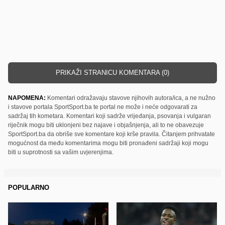
PRIKAŽI STRANICU KOMENTARA (0)
NAPOMENA:
Komentari odražavaju stavove njihovih autora/ica, a ne nužno
i stavove portala SportSport.ba te portal ne može i neće odgovarati za
sadržaj tih kometara. Komentari koji sadrže vrijeđanja, psovanja i vulgaran
riječnik mogu biti uklonjeni bez najave i objašnjenja, ali to ne obavezuje
SportSport.ba da obriše sve komentare koji krše pravila. Čitanjem prihvatate
mogućnost da među komentarima mogu biti pronađeni sadržaji koji mogu
biti u suprotnosti sa vašim uvjerenjima.
POPULARNO