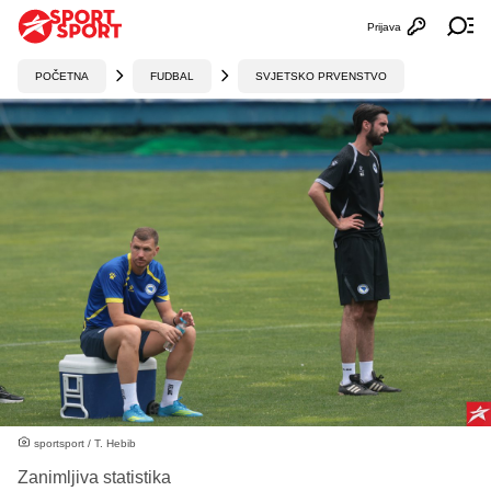
Prijava
Otvori profi
Ot
POČETNA
FUDBAL
SVJETSKO PRVENSTVO
sportsport / T. Hebib
Zanimljiva statistika