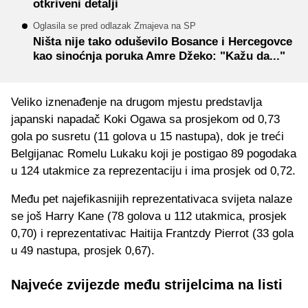
otkriveni detalji
Oglasila se pred odlazak Zmajeva na SP
Ništa nije tako oduševilo Bosance i Hercegovce
kao sinoćnja poruka Amre Džeko: "Kažu da..."
Veliko iznenađenje na drugom mjestu predstavlja
japanski napadač Koki Ogawa sa prosjekom od 0,73
gola po susretu (11 golova u 15 nastupa), dok je treći
Belgijanac Romelu Lukaku koji je postigao 89 pogodaka
u 124 utakmice za reprezentaciju i ima prosjek od 0,72.
Među pet najefikasnijih reprezentativaca svijeta nalaze
se još Harry Kane (78 golova u 112 utakmica, prosjek
0,70) i reprezentativac Haitija Frantzdy Pierrot (33 gola
u 49 nastupa, prosjek 0,67).
Najveće zvijezde među strijelcima na listi