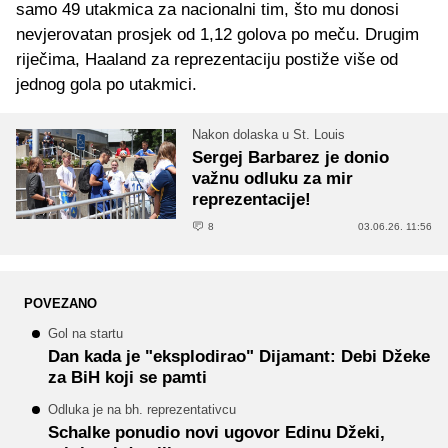
samo 49 utakmica za nacionalni tim, što mu donosi
nevjerovatan prosjek od 1,12 golova po meču. Drugim
riječima, Haaland za reprezentaciju postiže više od
jednog gola po utakmici.
Nakon dolaska u St. Louis
Sergej Barbarez je donio
važnu odluku za mir
reprezentacije!
8
03.06.26. 11:56
POVEZANO
Gol na startu
Dan kada je "eksplodirao" Dijamant: Debi Džeke
za BiH koji se pamti
Odluka je na bh. reprezentativcu
Schalke ponudio novi ugovor Edinu Džeki,