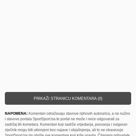
PRIKAŽI STRANICU KOMENTARA (0)
NAPOMENA:
Komentari odražavaju stavove njihovih autora/ica, a ne nužno
i stavove portala SportSport.ba te portal ne može i neće odgovarati za
sadržaj tih kometara. Komentari koji sadrže vrijeđanja, psovanja i vulgaran
riječnik mogu biti uklonjeni bez najave i objašnjenja, ali to ne obavezuje
SportSport.ba da obriše sve komentare koji krše pravila. Čitanjem prihvatate