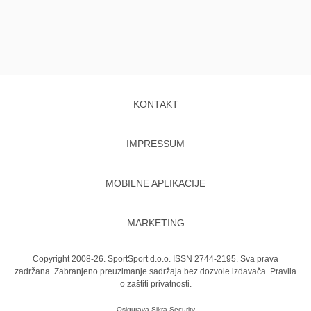
KONTAKT
IMPRESSUM
MOBILNE APLIKACIJE
MARKETING
Copyright 2008-26. SportSport d.o.o. ISSN 2744-2195. Sva prava
zadržana. Zabranjeno preuzimanje sadržaja bez dozvole izdavača.
Pravila
o zaštiti privatnosti.
Osigurava
Sikra Security