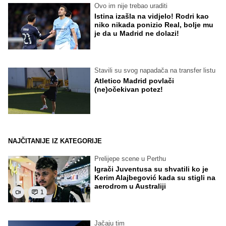
Ovo im nije trebao uraditi
Istina izašla na vidjelo! Rodri kao
niko nikada ponizio Real, bolje mu
je da u Madrid ne dolazi!
Stavili su svog napadača na transfer listu
Atletico Madrid povlači
(ne)očekivan potez!
NAJČITANIJE IZ KATEGORIJE
Prelijepe scene u Perthu
Igrači Juventusa su shvatili ko je
Kerim Alajbegović kada su stigli na
aerodrom u Australiji
1
Jačaju tim