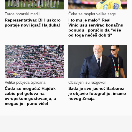
Tvrde hrvatski mediji
Čeka se rasplet velike sage
Reprezentativac BiH uskoro
I to mu je malo? Real
postaje novi igrač Hajduka!
Viniciusu servirao konačnu
ponudu i poručio da "više
od toga nećeš dobiti"
Velika pobjeda Splićana
Obavljeni su razgovori
Čuda su moguća: Hajduk
Sada je sve jasno: Barbarez
zabio pet golova na
je objavio fotografiju, imamo
evropskom gostovanju, a
novog Zmaja
mogao je i puno više!