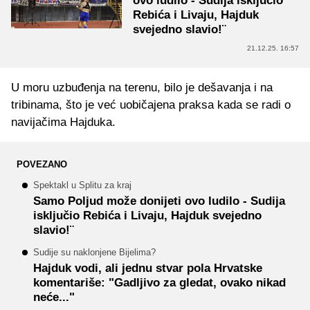
ovo ludilo - Sudija isključio
Rebića i Livaju, Hajduk
svejedno slavio!¨
21.12.25. 16:57
U moru uzbuđenja na terenu, bilo je dešavanja i na
tribinama, što je već uobičajena praksa kada se radi o
navijačima Hajduka.
POVEZANO
Spektakl u Splitu za kraj
Samo Poljud može donijeti ovo ludilo - Sudija
isključio Rebića i Livaju, Hajduk svejedno
slavio!¨
Sudije su naklonjene Bijelima?
Hajduk vodi, ali jednu stvar pola Hrvatske
komentariše: "Gadljivo za gledat, ovako nikad
neće..."