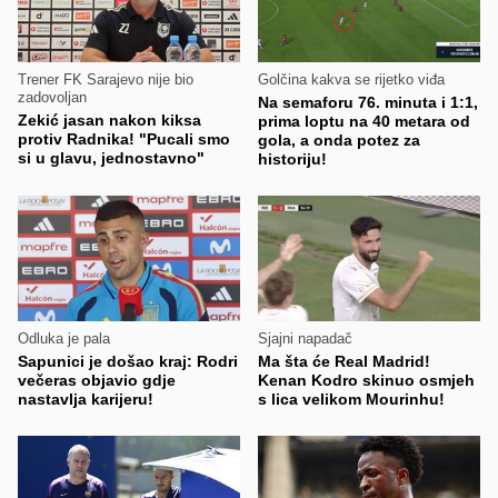
Trener FK Sarajevo nije bio
Golčina kakva se rijetko viđa
zadovoljan
Na semaforu 76. minuta i 1:1,
Zekić jasan nakon kiksa
prima loptu na 40 metara od
protiv Radnika! "Pucali smo
gola, a onda potez za
si u glavu, jednostavno"
historiju!
Odluka je pala
Sjajni napadač
Sapunici je došao kraj: Rodri
Ma šta će Real Madrid!
večeras objavio gdje
Kenan Kodro skinuo osmjeh
nastavlja karijeru!
s lica velikom Mourinhu!