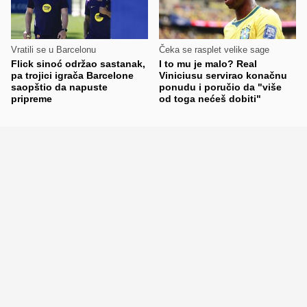
Vratili se u Barcelonu
Čeka se rasplet velike sage
Flick sinoć održao sastanak,
I to mu je malo? Real
pa trojici igrača Barcelone
Viniciusu servirao konačnu
saopštio da napuste
ponudu i poručio da "više
pripreme
od toga nećeš dobiti"