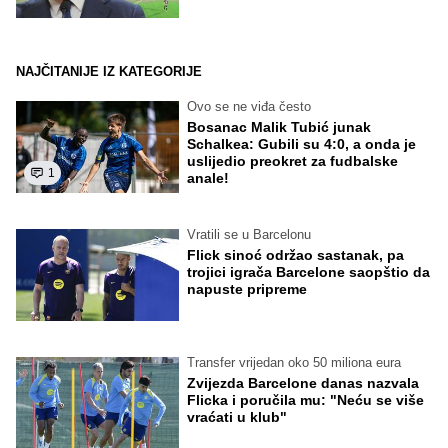
NAJČITANIJE IZ KATEGORIJE
Ovo se ne viđa često
Bosanac Malik Tubić junak
Schalkea: Gubili su 4:0, a onda je
uslijedio preokret za fudbalske
1
anale!
Vratili se u Barcelonu
Flick sinoć održao sastanak, pa
trojici igrača Barcelone saopštio da
napuste pripreme
Transfer vrijedan oko 50 miliona eura
Zvijezda Barcelone danas nazvala
Flicka i poručila mu: "Neću se više
vraćati u klub"