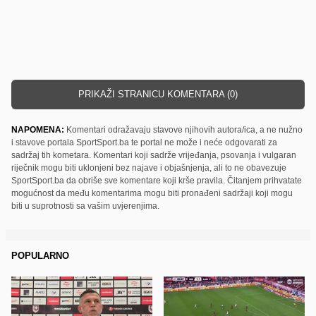
PRIKAŽI STRANICU KOMENTARA (0)
NAPOMENA:
Komentari odražavaju stavove njihovih autora/ica, a ne nužno
i stavove portala SportSport.ba te portal ne može i neće odgovarati za
sadržaj tih kometara. Komentari koji sadrže vrijeđanja, psovanja i vulgaran
riječnik mogu biti uklonjeni bez najave i objašnjenja, ali to ne obavezuje
SportSport.ba da obriše sve komentare koji krše pravila. Čitanjem prihvatate
mogućnost da među komentarima mogu biti pronađeni sadržaji koji mogu
biti u suprotnosti sa vašim uvjerenjima.
POPULARNO