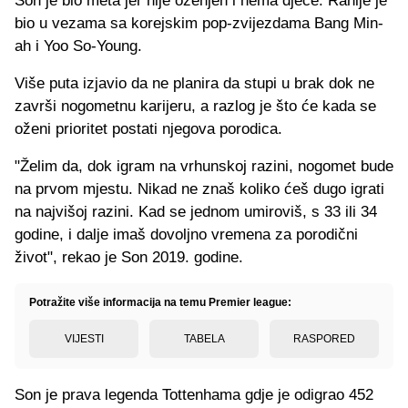
Son je bio meta jer nije oženjen i nema djece. Ranije je
bio u vezama sa korejskim pop-zvijezdama Bang Min-
ah i Yoo So-Young.
Više puta izjavio da ne planira da stupi u brak dok ne
završi nogometnu karijeru, a razlog je što će kada se
oženi prioritet postati njegova porodica.
"Želim da, dok igram na vrhunskoj razini, nogomet bude
na prvom mjestu. Nikad ne znaš koliko ćeš dugo igrati
na najvišoj razini. Kad se jednom umiroviš, s 33 ili 34
godine, i dalje imaš dovoljno vremena za porodični
život", rekao je Son 2019. godine.
Potražite više informacija na temu Premier league:
VIJESTI
TABELA
RASPORED
Son je prava legenda Tottenhama gdje je odigrao 452