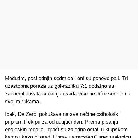
Međutim, posljednjih sedmica i oni su ponovo pali. Tri
uzastopna poraza uz gol-razliku 7:1 dodatno su
zakomplikovala situaciju i sada više ne drže sudbinu u
svojim rukama.
Ipak, De Zerbi pokušava na sve načine psihološki
pripremiti ekipu za odlučujući dan. Prema pisanju
engleskih medija, igrači su zajedno ostali u klupskom
kampu kako bi gradili “pravu atmosferu” pred utakmicu