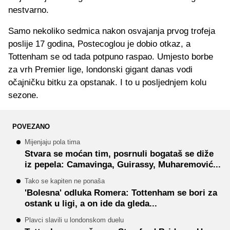
nestvarno.
Samo nekoliko sedmica nakon osvajanja prvog trofeja
poslije 17 godina, Postecoglou je dobio otkaz, a
Tottenham se od tada potpuno raspao. Umjesto borbe
za vrh Premier lige, londonski gigant danas vodi
očajničku bitku za opstanak. I to u posljednjem kolu
sezone.
POVEZANO
Mijenjaju pola tima
Stvara se moćan tim, posrnuli bogataš se diže
iz pepela: Camavinga, Guirassy, Muharemović...
Tako se kapiten ne ponaša
'Bolesna' odluka Romera: Tottenham se bori za
ostank u ligi, a on ide da gleda...
Plavci slavili u londonskom duelu