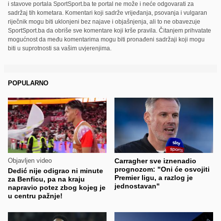
i stavove portala SportSport.ba te portal ne može i neće odgovarati za
sadržaj tih kometara. Komentari koji sadrže vrijeđanja, psovanja i vulgaran
riječnik mogu biti uklonjeni bez najave i objašnjenja, ali to ne obavezuje
SportSport.ba da obriše sve komentare koji krše pravila. Čitanjem prihvatate
mogućnost da među komentarima mogu biti pronađeni sadržaji koji mogu
biti u suprotnosti sa vašim uvjerenjima.
POPULARNO
Objavljen video
Carragher sve iznenadio
prognozom: "Oni će osvojiti
Dedić nije odigrao ni minute
Premier ligu, a razlog je
za Benficu, pa na kraju
jednostavan"
napravio potez zbog kojeg je
u centru pažnje!