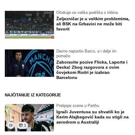
Očekuje se velika podrška s tribina
Željezničar je u velikim problemima,
ali BSK na Grbavici ne može biti
favorit
Davno napustio Barcu, a i dalje im
pomaže
Zaboravite pozive Flicka, Laporte i
Decka! Zbog razgovora s ovim
čovjekom Rodri je izabrao
Barcelonu
NAJČITANIJE IZ KATEGORIJE
Prelijepe scene u Perthu
Igrači Juventusa su shvatili ko je
Kerim Alajbegović kada su stigli na
aerodrom u Australiji
1