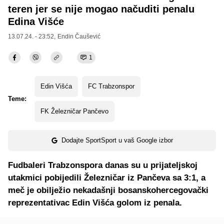
teren jer se nije mogao načuditi penalu
Edina Višće
13.07.24. - 23:52,
Endin Čaušević
1
Edin Višća
FC Trabzonspor
Teme:
FK Železničar Pančevo
Dodajte SportSport u vaš Google izbor
Fudbaleri Trabzonspora danas su u prijateljskoj
utakmici pobijedili Železničar iz Pančeva sa 3:1, a
meč je obilježio nekadašnji bosanskohercegovački
reprezentativac Edin Višća golom iz penala.