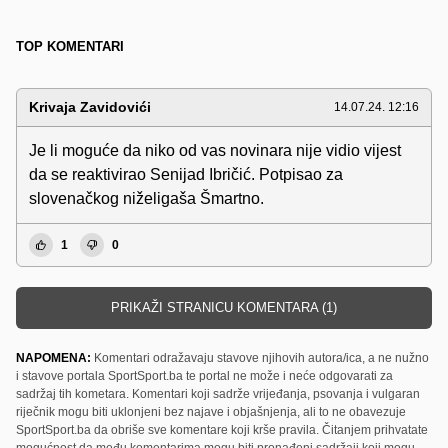
TOP KOMENTARI
Krivaja Zavidovići
14.07.24. 12:16
Je li moguće da niko od vas novinara nije vidio vijest
da se reaktivirao Senijad Ibričić. Potpisao za
slovenačkog niželigaša Šmartno.
1
0
PRIKAŽI STRANICU KOMENTARA (1)
NAPOMENA:
Komentari odražavaju stavove njihovih autora/ica, a ne nužno
i stavove portala SportSport.ba te portal ne može i neće odgovarati za
sadržaj tih kometara. Komentari koji sadrže vrijeđanja, psovanja i vulgaran
riječnik mogu biti uklonjeni bez najave i objašnjenja, ali to ne obavezuje
SportSport.ba da obriše sve komentare koji krše pravila. Čitanjem prihvatate
mogućnost da među komentarima mogu biti pronađeni sadržaji koji mogu