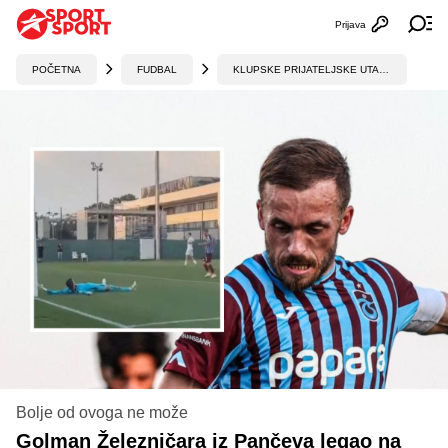
Prijava
Otvori profi
Ot
POČETNA
FUDBAL
KLUPSKE PRIJATELJSKE UTAKMICE
Bolje od ovoga ne može
Golman Železničara iz Pančeva legao na