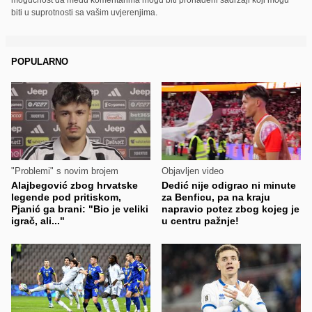
biti u suprotnosti sa vašim uvjerenjima.
POPULARNO
"Problemi" s novim brojem
Objavljen video
Alajbegović zbog hrvatske
Dedić nije odigrao ni minute
legende pod pritiskom,
za Benficu, pa na kraju
Pjanić ga brani: "Bio je veliki
napravio potez zbog kojeg je
igrač, ali..."
u centru pažnje!