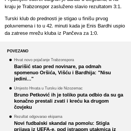
kraju je Trabzonspor zasluženo slavio rezultatom 3:1.
Turski klub do prednosti je stigao u finišu prvog
poluvremena i to u 42. minuti kada je Enis Bardhi uspio
da zatrese mrežu kluba iz Pančeva za 1:0.
POVEZANO
Hrvat novo pojačanje Trabzonspora
Barišić stao pred novinare, pa odmah
spomenuo Oršića, Višću i Bardhija: "Nisu
jedini..."
Umjesto Hrvata u Tursku ide Nizozemac
Bruno Petković ih je toliko puta odbio da su ga
konačno prestali zvati i kreću ka drugom
čovjeku
Rezultat odgovarao ekipama
Novi fudbalski skandal na pomolu: Stigla
prijava iz UEFA-e, pod istragom utakmica iz