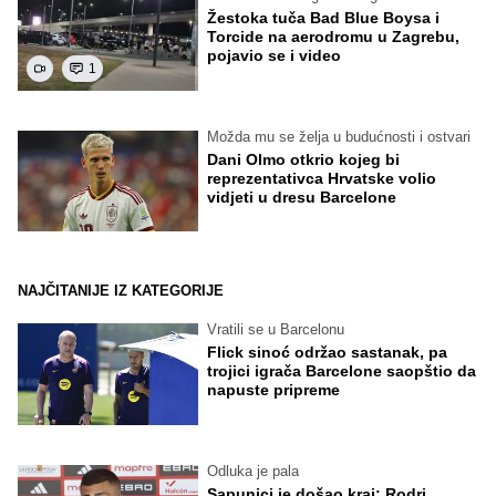
Žestoka tuča Bad Blue Boysa i
Torcide na aerodromu u Zagrebu,
pojavio se i video
1
Možda mu se želja u budućnosti i ostvari
Dani Olmo otkrio kojeg bi
reprezentativca Hrvatske volio
vidjeti u dresu Barcelone
NAJČITANIJE IZ KATEGORIJE
Vratili se u Barcelonu
Flick sinoć održao sastanak, pa
trojici igrača Barcelone saopštio da
napuste pripreme
Odluka je pala
Sapunici je došao kraj: Rodri