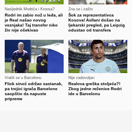
Nasljednik Modrića i Kroosa?
Zna se i zašto
Rodri im zabio nož u leđa, ali
Šok za reprezentativca
je Real našao novog
Kosova! Asllani došao na
veznjaka! Taj transfer niko
ljekarski pregled, pa Leipzig
živ nije očekivao
odustao od transfera
Vratili se u Barcelonu
Nije zadovoljan
Flick sinoć održao sastanak,
Realova greška stoljeća?!
pa trojici igrača Barcelone
Zbog jedne rečenice Rodri
saopštio da napuste
ide u Barcelonu
pripreme