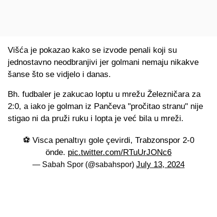
Višća je pokazao kako se izvode penali koji su
jednostavno neodbranjivi jer golmani nemaju nikakve
šanse što se vidjelo i danas.
Bh. fudbaler je zakucao loptu u mrežu Železničara za
2:0, a iako je golman iz Pančeva "pročitao stranu" nije
stigao ni da pruži ruku i lopta je već bila u mreži.
⚽️ Visca penaltıyı gole çevirdi, Trabzonspor 2-0
önde.
pic.twitter.com/RTuUrJONc6
July 13, 2024
— Sabah Spor (@sabahspor)