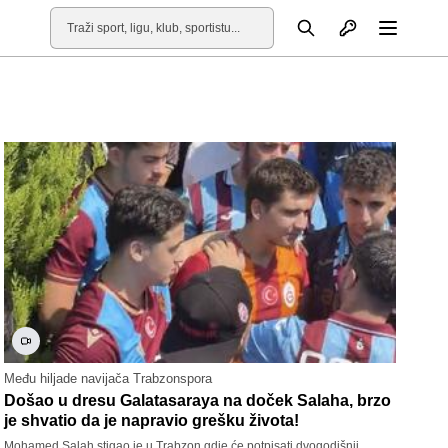
Otvori profil
Pretraga
Otvori
Među hiljade navijača Trabzonspora
Došao u dresu Galatasaraya na doček Salaha, brzo
je shvatio da je napravio grešku života!
Mohamed Salah stigao je u Trabzon gdje će potpisati dvogodišnji