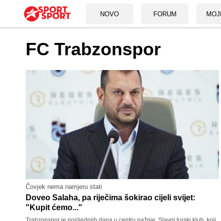
NOVO
FORUM
MOJ
FC Trabzonspor
Čovjek nema namjeru stati
Doveo Salaha, pa riječima šokirao cijeli svijet:
"Kupit ćemo..."
Trabzonspor je posljednjih dana u centru pažnje. Slavni turski klub, koji