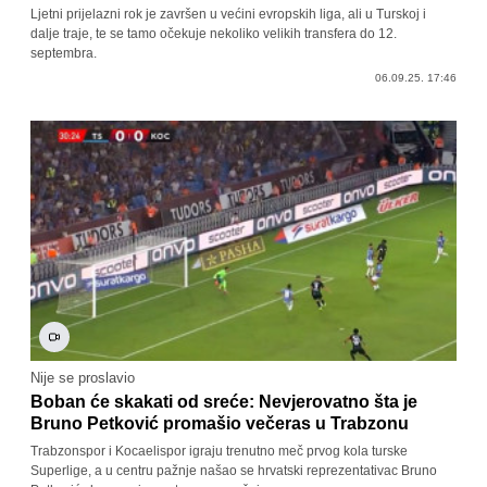
Ljetni prijelazni rok je završen u većini evropskih liga, ali u Turskoj i
dalje traje, te se tamo očekuje nekoliko velikih transfera do 12.
septembra.
06.09.25. 17:46
Nije se proslavio
Boban će skakati od sreće: Nevjerovatno šta je
Bruno Petković promašio večeras u Trabzonu
Trabzonspor i Kocaelispor igraju trenutno meč prvog kola turske
Superlige, a u centru pažnje našao se hrvatski reprezentativac Bruno