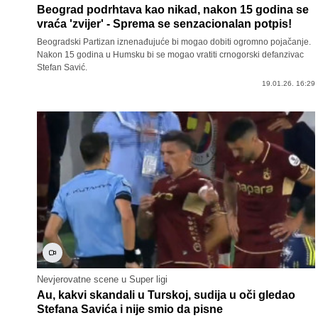
Beograd podrhtava kao nikad, nakon 15 godina se
vraća 'zvijer' - Sprema se senzacionalan potpis!
Beogradski Partizan iznenađujuće bi mogao dobiti ogromno pojačanje.
Nakon 15 godina u Humsku bi se mogao vratiti crnogorski defanzivac
Stefan Savić.
19.01.26. 16:29
Nevjerovatne scene u Super ligi
Au, kakvi skandali u Turskoj, sudija u oči gledao
Stefana Savića i nije smio da pisne