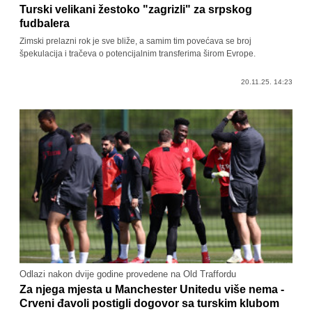
Turski velikani žestoko "zagrizli" za srpskog
fudbalera
Zimski prelazni rok je sve bliže, a samim tim povećava se broj
špekulacija i tračeva o potencijalnim transferima širom Evrope.
20.11.25. 14:23
Odlazi nakon dvije godine provedene na Old Traffordu
Za njega mjesta u Manchester Unitedu više nema -
Crveni đavoli postigli dogovor sa turskim klubom