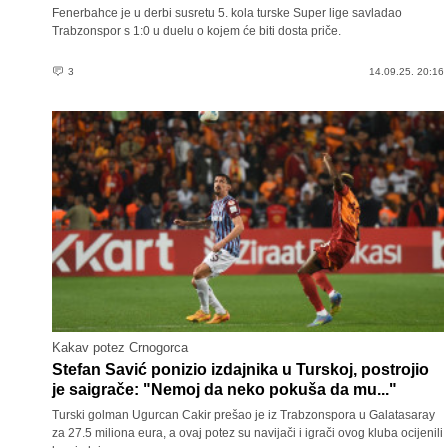
Fenerbahce je u derbi susretu 5. kola turske Super lige savladao
Trabzonspor s 1:0 u duelu o kojem će biti dosta priče.
3
14.09.25. 20:16
Kakav potez Crnogorca
Stefan Savić ponizio izdajnika u Turskoj, postrojio
je saigrače: "Nemoj da neko pokuša da mu..."
Turski golman Ugurcan Cakir prešao je iz Trabzonspora u Galatasaray
za 27.5 miliona eura, a ovaj potez su navijači i igrači ovog kluba ocijenili