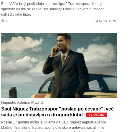
Edin Višća broji posljednje sate kao igrač Trabzonspora. Klub je
spreman da mu se zahvali na saradnji i raskid ugovora bi mogao
uslijediti jako brzo.
2
04.09.25. 13:20
Napustio Atletico Madrid
Saul Niguez Trabzonspor "poslao po ćevape", već
·
sada je predstavljen u drugom klubu
ZVANIČNO
Poslije 17 godina došlo je vrijeme da Saul Niguez napusti Atletico
Madrid. Transfer u Trabzonspor bio je skoro gotova stvar, ali ih je