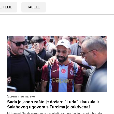
E TEME
TABELE
Spremni su na sve
Sada je jasno zašto je došao: "Luda" klauzula iz
Salahovog ugovora s Turcima je otkrivena!
Mohamed Salah spreman je započeti novo poglavlje u svojoj bogatoj