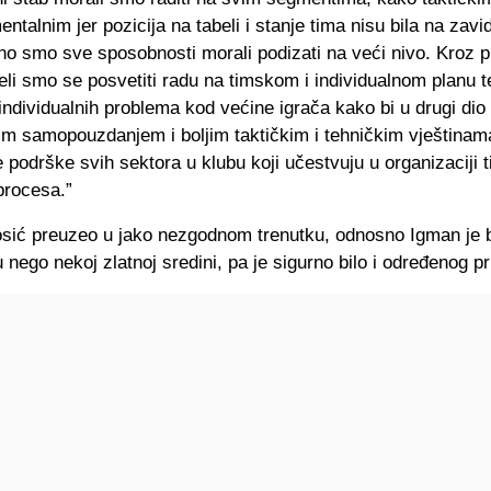
mentalnim jer pozicija na tabeli i stanje tima nisu bila na zav
no smo sve sposobnosti morali podizati na veći nivo. Kroz p
eli smo se posvetiti radu na timskom i individualnom planu t
individualnih problema kod većine igrača kako bi u drugi di
im samopouzdanjem i boljim taktičkim i tehničkim vještinama
e podrške svih sektora u klubu koji učestvuju u organizaciji t
procesa.”
osić preuzeo u jako nezgodnom trenutku, odnosno Igman je b
ego nekoj zlatnoj sredini, pa je sigurno bilo i određenog pri