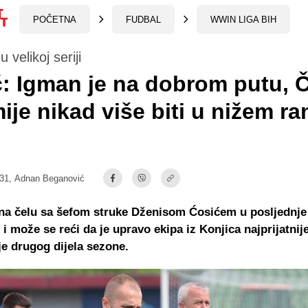
POČETNA
FUDBAL
WWIN LIGA BIH
u velikoj seriji
: Igman je na dobrom putu, Č
ije nikad više biti u nižem r
:31,
Adnan Beganović
na čelu sa šefom struke Dženisom Ćosićem u posljednje
 i može se reći da je upravo ekipa iz Konjica najprijatnij
e drugog dijela sezone.