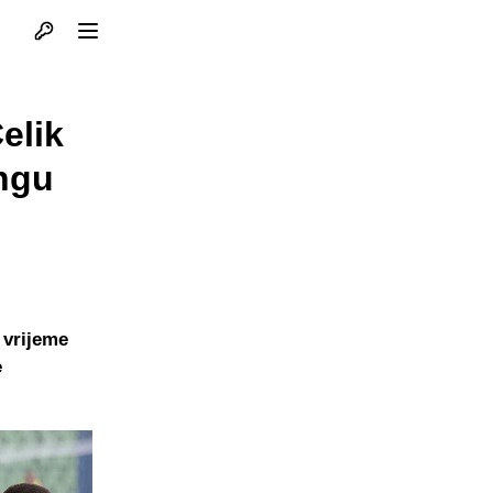
Otvori profil
Otvori meni
elik
angu
 vrijeme
e