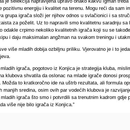
a je selekcija napravljena upravo onako kakvu Igman treba 
je pozitivnu energiju i kvalitet na terenu. Mogu reći da sam 
a grupa igrača složi jer njihov odnos u svlačionici i sa stru
aista za poželit. Uz to napravili smo kvalitetnu saradnju sa 
 odakle crpimo nekoliko kvalitetnih igrača koji su se takođ
ekipu i daju maksimalan angžman na svakom treningu i utakm
sve više mladih dobija ozbiljnu priliku. Vjerovatno je i to jed
ljeva.
 mladih igrača, pogotovo iz Konjica je strategija kluba, misli
na klubova shvatila da oslonac na mlade igrače donosi prosp
 Možda to kratkoročno ide na uštrb rezultata, ali formula op
h manjih sredina, osim ovih par vodećih klubova je razvijanje
 mladih igrača što smo i potvrdili sa trenutnim kadrom gdje p
da više nije bilo igrača iz Konjica.”