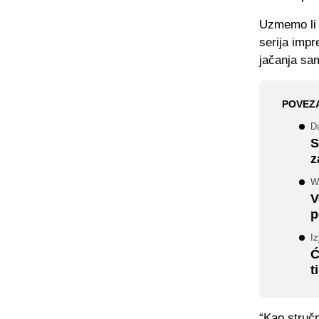
Uzmemo li 
serija impr
jačanja sa
POVEZ
Da
S
z
W
V
p
I
Ć
t
“Kao struč