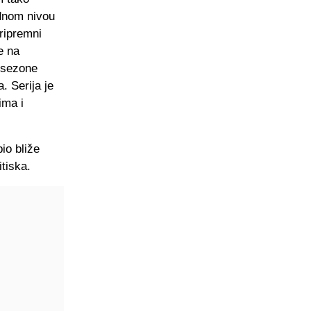
idnom nivou
ripremni
e na
o sezone
. Serija je
ima i
io bliže
tiska.