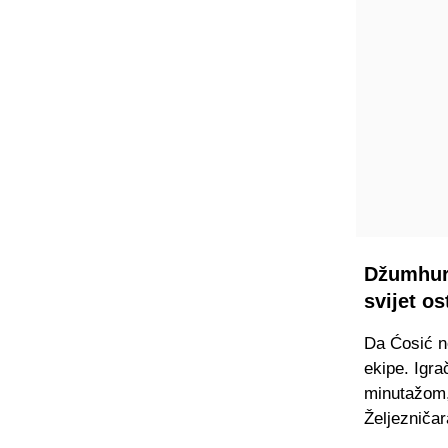
Džumhur,
svijet os
Da Ćosić n
ekipe. Igrač
minutažom, 
Željezničar