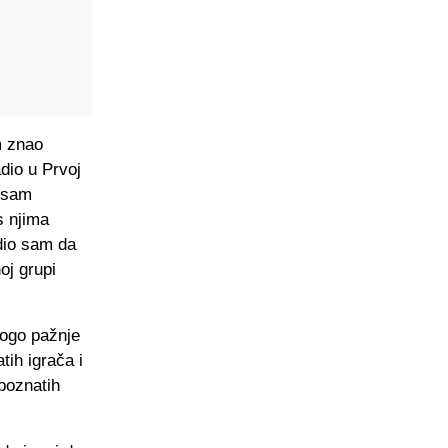
m znao
adio u Prvoj
r sam
s njima
idio sam da
oj grupi
nogo pažnje
tih igrača i
 poznatih