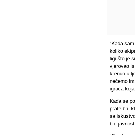
“Kada sam 
koliko ekip
ligi što je
vjerovao is
krenuo u lj
nećemo imat
igrača koja
Kada se po
prate bh. k
sa iskustvo
bh. javnost