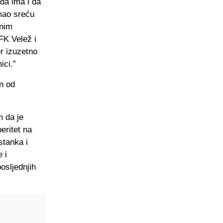
da ima i da
imao sreću
čnim
FK Velež i
er izuzetno
ici.”
an od
m da je
eritet na
stanka i
 i
osljednjih