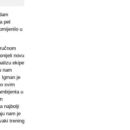
edam
a pet
omijenilo u
tručnom
onijeli novu
nalizu ekipe
su nam
i Igman je
po svim
ambijenta u
am
a najbolji
raju nam je
vaki trening