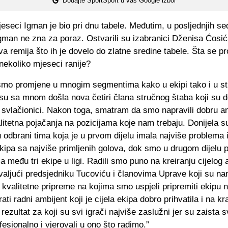
Dodajte SportSport u vaš Google izbor
jeseci Igman je bio pri dnu tabele. Međutim, u posljednjih s
gman ne zna za poraz. Ostvarili su izabranici Dženisa Ćosić
va remija što ih je dovelo do zlatne sredine tabele. Šta se pr
nekoliko mjeseci ranije?
 smo promjene u mnogim segmentima kako u ekipi tako i u s
su sa mnom došla nova četiri člana stručnog štaba koji su d
u svlačionici. Nakon toga, smatram da smo napravili dobru a
alitetna pojačanja na pozicijama koje nam trebaju. Donijela 
u odbrani tima koja je u prvom dijelu imala najviše problema 
kipa sa najviše primljenih golova, dok smo u drugom dijelu 
 među tri ekipe u ligi. Radili smo puno na kreiranju cijelog 
valjući predsjedniku Tucoviću i članovima Uprave koji su n
i kvalitetne pripreme na kojima smo uspjeli pripremiti ekipu n
rati radni ambijent koji je cijela ekipa dobro prihvatila i na k
 rezultat za koji su svi igrači najviše zaslužni jer su zaista s
ofesionalno i vjerovali u ono što radimo.”