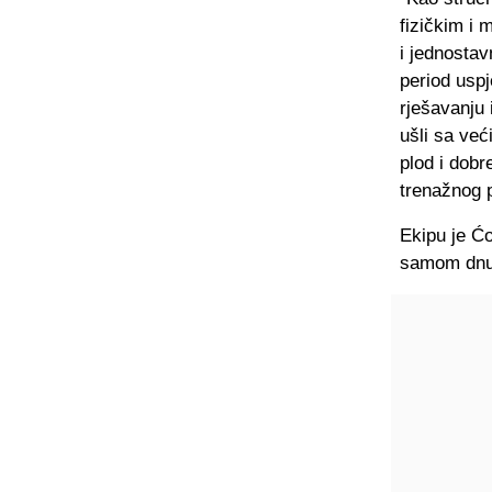
fizičkim i 
i jednostav
period uspj
rješavanju 
ušli sa već
plod i dobr
trenažnog 
Ekipu je Ć
samom dnu n