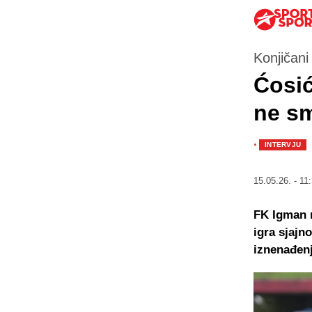
Konjičani 
Ćosić
ne sm
·
INTERVJU
15.05.26. - 11
FK Igman 
igra sjajno
iznenađenj