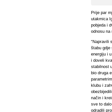
Prije par m
utakmica I
pobjeda i d
odnosu na 
“Napravili
štabu gdje 
energiju i 
i doveli kv
stabilnost 
bio druga e
parametrima
klubu i zah
obezbijedil
način i krei
sve to dalo
odradili pr