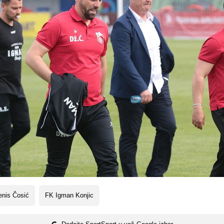
enis Čosić
FK Igman Konjic