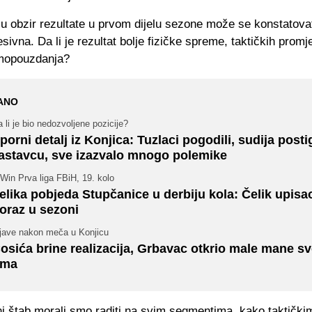
u obzir rezultate u prvom dijelu sezone može se konstatovat
esivna. Da li je rezultat bolje fizičke spreme, taktičkih promje
mopouzdanja?
ANO
 li je bio nedozvoljene pozicije?
porni detalj iz Konjica: Tuzlaci pogodili, sudija post
astavcu, sve izazvalo mnogo polemike
Win Prva liga FBiH, 19. kolo
elika pobjeda Stupčanice u derbiju kola: Čelik upisa
oraz u sezoni
zjave nakon meča u Konjicu
osića brine realizacija, Grbavac otkrio male mane s
ima
ni štab morali smo raditi na svim segmentima, kako taktički