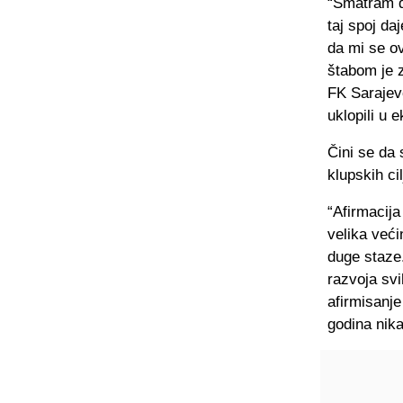
“Smatram d
taj spoj da
da mi se ov
štabom je z
FK Sarajevo
uklopili u 
Čini se da 
klupskih ci
“Afirmacija
velika veći
duge staze.
razvoja svi
afirmisanje
godina nika