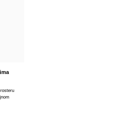
đima
 rosteru
iljnom