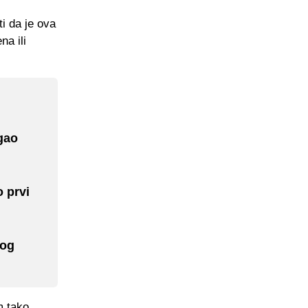
i da je ova
na ili
igao
o prvi
vog
m tako