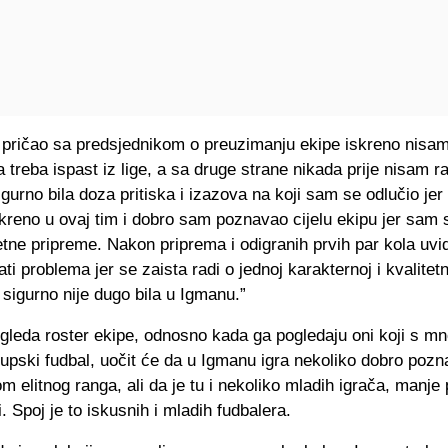
pričao sa predsjednikom o preuzimanju ekipe iskreno nisa
a treba ispast iz lige, a sa druge strane nikada prije nisam r
 sigurno bila doza pritiska i izazova na koji sam se odlučio je
kreno u ovaj tim i dobro sam poznavao cijelu ekipu jer sam 
etne pripreme. Nakon priprema i odigranih prvih par kola uv
i problema jer se zaista radi o jednoj karakternoj i kvalitetn
 sigurno nije dugo bila u Igmanu.”
gleda roster ekipe, odnosno kada ga pogledaju oni koji s m
lupski fudbal, uočit će da u Igmanu igra nekoliko dobro pozna
m elitnog ranga, ali da je tu i nekoliko mladih igrača, manje
i. Spoj je to iskusnih i mladih fudbalera.