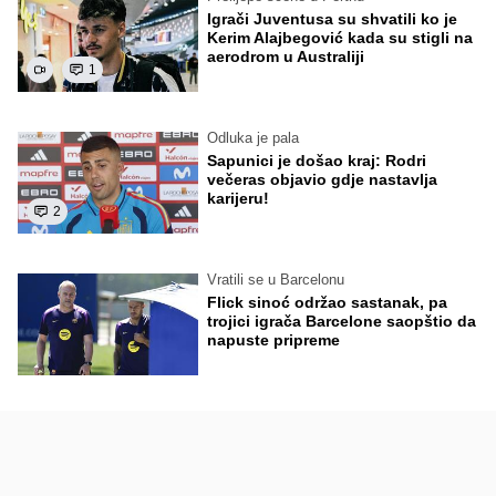
Igrači Juventusa su shvatili ko je
Kerim Alajbegović kada su stigli na
aerodrom u Australiji
1
Odluka je pala
Sapunici je došao kraj: Rodri
večeras objavio gdje nastavlja
karijeru!
2
Vratili se u Barcelonu
Flick sinoć održao sastanak, pa
trojici igrača Barcelone saopštio da
napuste pripreme