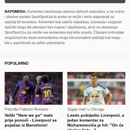
NAPOMENA:
Komentari odražavaju stavove njihovih autora/ica, a ne nužno
i stavove portala SportSport.ba te portal ne može i neće odgovarati za
sadržaj tih kometara. Komentari koji sadrže vrijeđanja, psovanja i vulgaran
riječnik mogu biti uklonjeni bez najave i objašnjenja, ali to ne obavezuje
SportSport.ba da obriše sve komentare koji krše pravila. Čitanjem prihvatate
mogućnost da među komentarima mogu biti pronađeni sadržaji koji mogu
biti u suprotnosti sa vašim uvjerenjima.
POPULARNO
Potvrdio Fabrizio Romano
Sjajan meč u Chicagu
Veliki "Here we go" malo
Leeds pobijedio Liverpool, a
prije ponoći - Liverpool se
jedan komentar za
pojačao iz Barcelone!
Muharemovića je hit: "On će