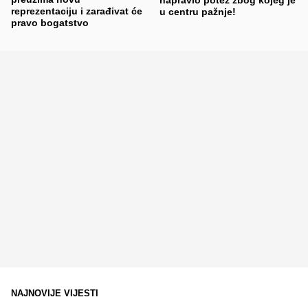
napravio potez zbog kojeg je
reprezentaciju i zarađivat će
u centru pažnje!
pravo bogatstvo
NAJNOVIJE VIJESTI