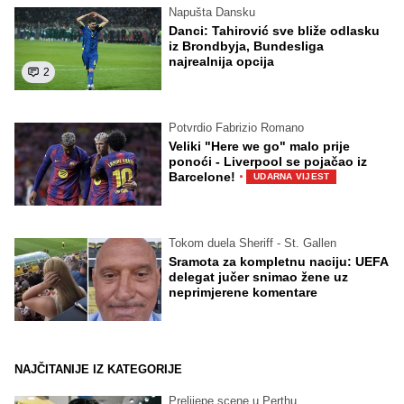
Napušta Dansku
Danci: Tahirović sve bliže odlasku
iz Brondbyja, Bundesliga
najrealnija opcija
2
Potvrdio Fabrizio Romano
Veliki "Here we go" malo prije
ponoći - Liverpool se pojačao iz
·
Barcelone!
UDARNA VIJEST
Tokom duela Sheriff - St. Gallen
Sramota za kompletnu naciju: UEFA
delegat jučer snimao žene uz
neprimjerene komentare
NAJČITANIJE IZ KATEGORIJE
Prelijepe scene u Perthu