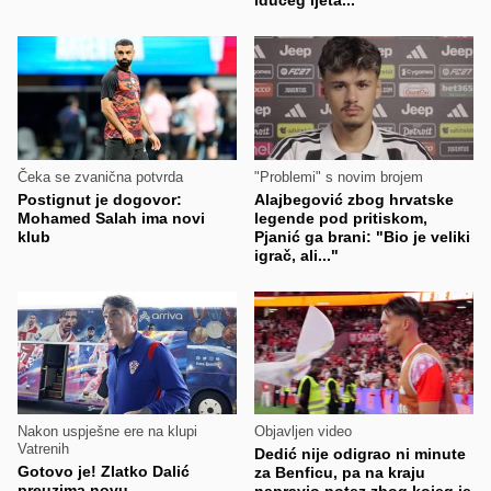
idućeg ljeta..."
Čeka se zvanična potvrda
"Problemi" s novim brojem
Postignut je dogovor:
Alajbegović zbog hrvatske
Mohamed Salah ima novi
legende pod pritiskom,
klub
Pjanić ga brani: "Bio je veliki
igrač, ali..."
Nakon uspješne ere na klupi
Objavljen video
Vatrenih
Dedić nije odigrao ni minute
Gotovo je! Zlatko Dalić
za Benficu, pa na kraju
preuzima novu