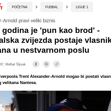
POČETNA
FUDBAL
LIGUE 1
-Arnold pravi veliki biznis
 godina je 'pun kao brod' -
lska zvijezda postaje vlasni
ana u nestvarnom poslu
:07,
Midhat Šljivak
iverpoola Trent Alexander-Arnold mogao bi postati vlasn
 velikana Nantesa.