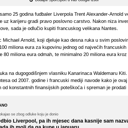
samo 25 godina fudbaler Liverpola Trent Alexander-Arnold ve
te uz karijeru gradi pravo poslovno carstvo. Nakon niza inves
ove, sada je odlučio kupiti francuskog velikana Nantes.
 Michael Arnold, koji djeluje kao desna ruka u svim poslovi
100 miliona eura za kupovinu jednog od najvećih francuskih
e 80 miliona eura odmah, te minimalno 20 miliona eura kroz
luka na dugogodišnjem vlasniku Kanarinaca Waldemaru Kiti.
tesa od 2007. godine i francuski mediji navode kako je ova
od konstantnih finansijskih poteškoća i spreman je prodati 
ANO
kajao se zbog odluke koju je donio
dbio Liverpool, pa ih mjesec dana kasnije sam nazva
ada ih moli da ga kupe u januaru