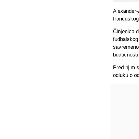
Alexander-A
francuskog
Činjenica 
fudbalskog
savremenom
budućnosti
Pred njim s
odluku o od