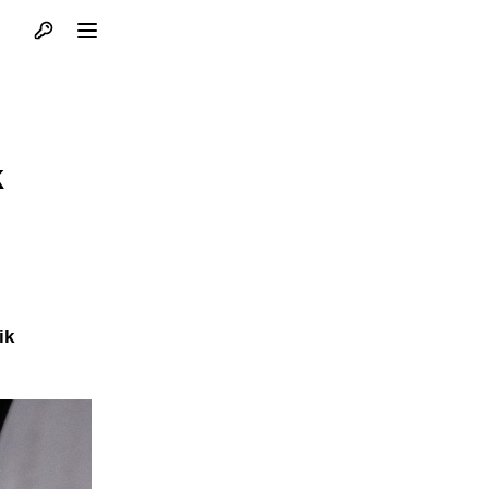
Otvori profil
Otvori meni
k
ik