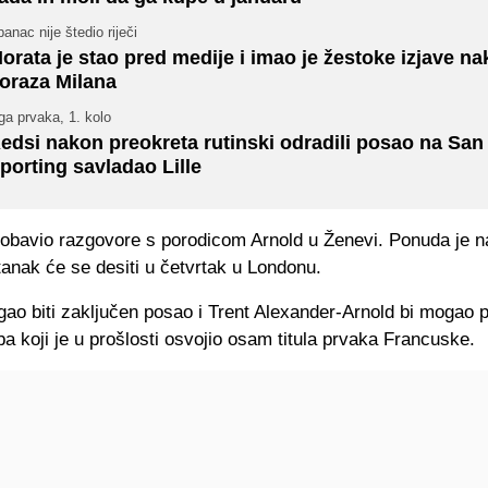
anac nije štedio riječi
orata je stao pred medije i imao je žestoke izjave n
oraza Milana
ga prvaka, 1. kolo
edsi nakon preokreta rutinski odradili posao na San 
porting savladao Lille
 obavio razgovore s porodicom Arnold u Ženevi. Ponuda je na
tanak će se desiti u četvrtak u Londonu.
ao biti zaključen posao i Trent Alexander-Arnold bi mogao p
ba koji je u prošlosti osvojio osam titula prvaka Francuske.