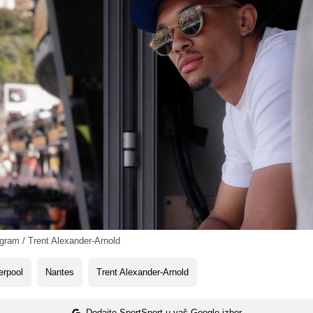
gram / Trent Alexander-Arnold
erpool
Nantes
Trent Alexander-Arnold
Dodajte SportSport u vaš Google izbor