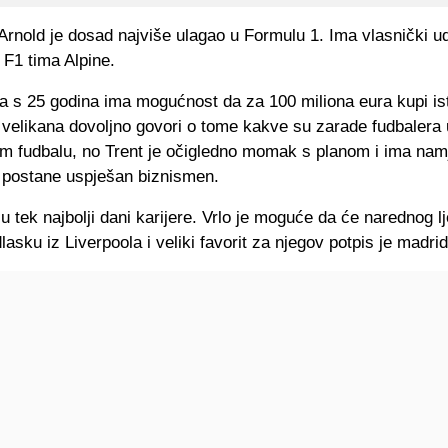
rnold je dosad najviše ulagao u Formulu 1. Ima vlasnički u
 F1 tima Alpine.
da s 25 godina ima mogućnost da za 100 miliona eura kupi is
 velikana dovoljno govori o tome kakve su zarade fudbalera 
 fudbalu, no Trent je očigledno momak s planom i ima nam
 postane uspješan biznismen.
u tek najbolji dani karijere. Vrlo je moguće da će narednog lje
lasku iz Liverpoola i veliki favorit za njegov potpis je madri