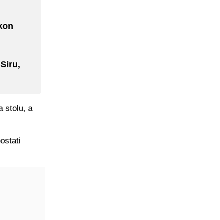
akon
Siru,
 stolu, a
ostati