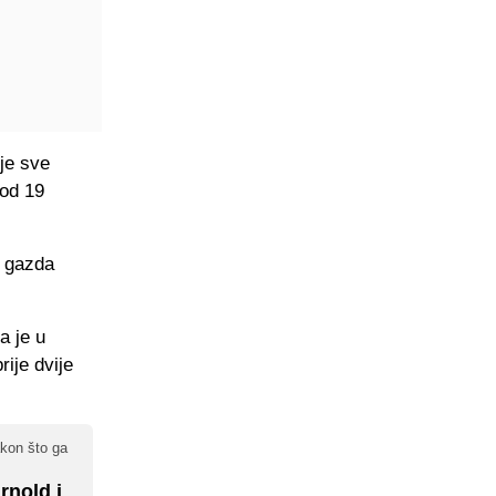
je sve
 od 19
i gazda
a je u
rije dvije
akon što ga
rnold i