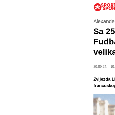
Alexander
Sa 25
Fudba
velik
20.09.24. - 10
Zvijezda L
francuskog