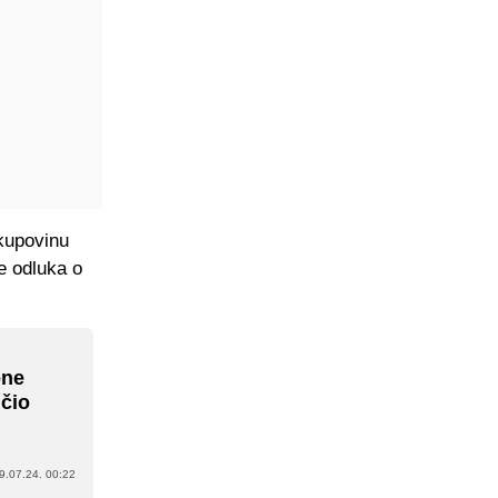
 kupovinu
je odluka o
one
učio
9.07.24. 00:22