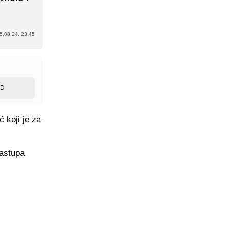
5.08.24. 23:45
ED
ć koji je za
nastupa