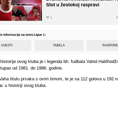
Slot u žestokoj raspravi
1
2
še informacija na temu Ligue 1:
VIJESTI
TABELA
RASPOR
historije ovog kluba je i legenda bh. fudbala Vahid Halilhodži
tupao od 1981. do 1986. godine.
Vaha titulu prvaka s ovim timom, te je sa 112 golova u 192 
lac u historiji ovog kluba.