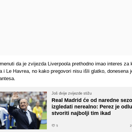
menuti da je zvijezda Liverpoola prethodno imao interes za
a i Le Havrea, no kako pregovori nisu išli glatko, donesena 
antesa.
Još dvije zvijezde stižu
Real Madrid će od naredne sez
izgledati nerealno: Perez je odl
stvoriti najbolji tim ikad
5
2