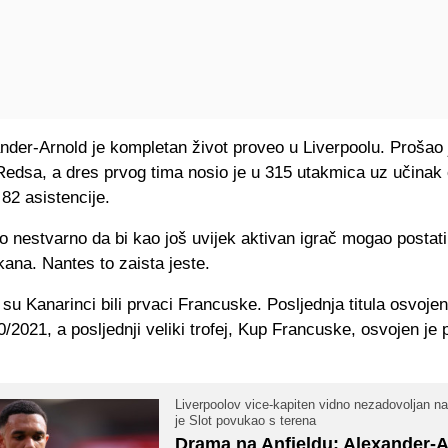
nder-Arnold je kompletan život proveo u Liverpoolu. Prošao 
Redsa, a dres prvog tima nosio je u 315 utakmica uz učinak
82 asistencije.
o nestvarno da bi kao još uvijek aktivan igrač mogao postat
kana. Nantes to zaista jeste.
u Kanarinci bili prvaci Francuske. Posljednja titula osvojen
/2021, a posljednji veliki trofej, Kup Francuske, osvojen je p
Liverpoolov vice-kapiten vidno nezadovoljan n
je Slot povukao s terena
Drama na Anfieldu: Alexander-A