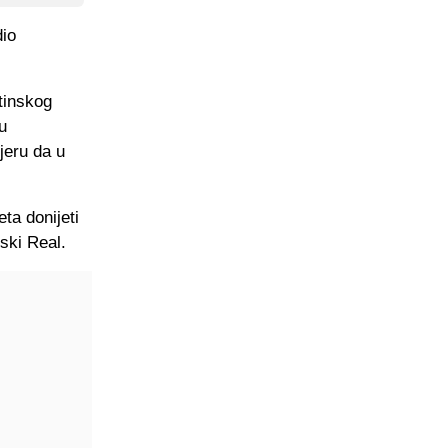
dio
tinskog
u
jeru da u
ta donijeti
dski Real.