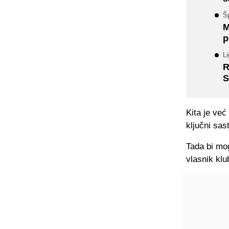
Šp
M
p
Li
R
S
Kita je već
ključni sas
Tada bi mog
vlasnik klu