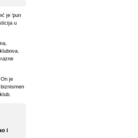
ć je 'pun
ticija u
ma,
 klubova.
 razne
 On je
j biznismen
klub.
o i