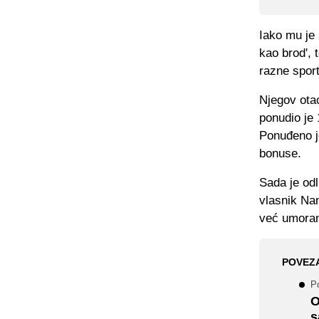
Iako mu je 
kao brod', 
razne sport
Njegov otac
ponudio je 
Ponuđeno j
bonuse.
Sada je od
vlasnik Nan
već umoran 
POVEZ
Po
O
s