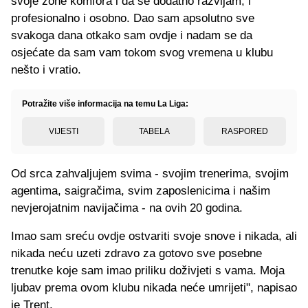
svoje zone komfora i da se dodatno razvijam, i
profesionalno i osobno. Dao sam apsolutno sve
svakoga dana otkako sam ovdje i nadam se da
osjećate da sam vam tokom svog vremena u klubu
nešto i vratio.
Potražite više informacija na temu La Liga:
VIJESTI
TABELA
RASPORED
Od srca zahvaljujem svima - svojim trenerima, svojim
agentima, saigračima, svim zaposlenicima i našim
nevjerojatnim navijačima - na ovih 20 godina.
Imao sam sreću ovdje ostvariti svoje snove i nikada, ali
nikada neću uzeti zdravo za gotovo sve posebne
trenutke koje sam imao priliku doživjeti s vama. Moja
ljubav prema ovom klubu nikada neće umrijeti", napisao
je Trent.