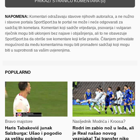
PRIKAŽI STRANICU KOMENTARA (0)
NAPOMENA:
Komentari odražavaju stavove njihovih autora/ica, a ne nužno
i stavove portala SportSport.ba te portal ne može i neće odgovarati za
sadržaj tih kometara. Komentari koji sadrže vrijeđanja, psovanja i vulgaran
riječnik mogu biti uklonjeni bez najave i objašnjenja, ali to ne obavezuje
SportSport.ba da obriše sve komentare koji krše pravila. Čitanjem prihvatate
mogućnost da među komentarima mogu biti pronađeni sadržaji koji mogu
biti u suprotnosti sa vašim uvjerenjima.
POPULARNO
Bravo majstore
Nasljednik Modrića i Kroosa?
Haris Tabaković junak
Rodri im zabio nož u leđa, ali
Salzburga: Ušao i pogodio
je Real našao novog
za veliku pobjedu
veznjaka! Taj transfer niko