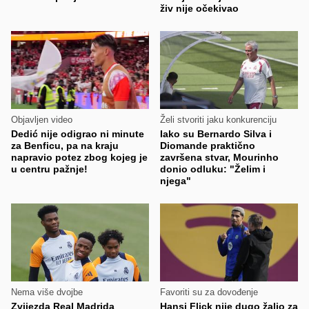
živ nije očekivao
Objavljen video
Želi stvoriti jaku konkurenciju
Dedić nije odigrao ni minute
Iako su Bernardo Silva i
za Benficu, pa na kraju
Diomande praktično
napravio potez zbog kojeg je
završena stvar, Mourinho
u centru pažnje!
donio odluku: "Želim i
njega"
Nema više dvojbe
Favoriti su za dovođenje
Zvijezda Real Madrida
Hansi Flick nije dugo žalio za