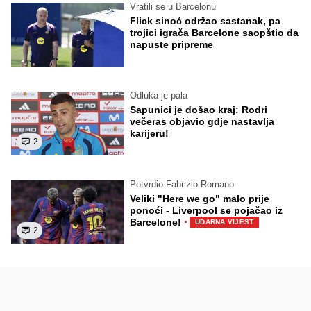
Vratili se u Barcelonu
Flick sinoć održao sastanak, pa
trojici igrača Barcelone saopštio da
napuste pripreme
Odluka je pala
Sapunici je došao kraj: Rodri
večeras objavio gdje nastavlja
karijeru!
2
Potvrdio Fabrizio Romano
Veliki "Here we go" malo prije
ponoći - Liverpool se pojačao iz
·
Barcelone!
UDARNA VIJEST
2