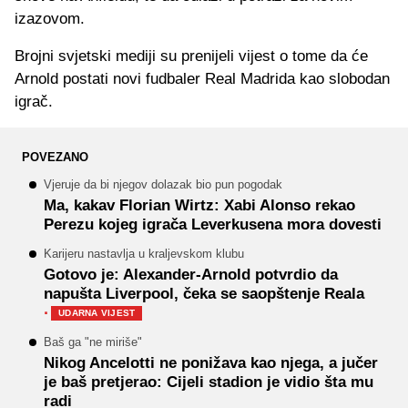
izazovom.
Brojni svjetski mediji su prenijeli vijest o tome da će
Arnold postati novi fudbaler Real Madrida kao slobodan
igrač.
POVEZANO
Vjeruje da bi njegov dolazak bio pun pogodak
Ma, kakav Florian Wirtz: Xabi Alonso rekao
Perezu kojeg igrača Leverkusena mora dovesti
Karijeru nastavlja u kraljevskom klubu
Gotovo je: Alexander-Arnold potvrdio da
napušta Liverpool, čeka se saopštenje Reala
·
UDARNA VIJEST
Baš ga "ne miriše"
Nikog Ancelotti ne ponižava kao njega, a jučer
je baš pretjerao: Cijeli stadion je vidio šta mu
radi