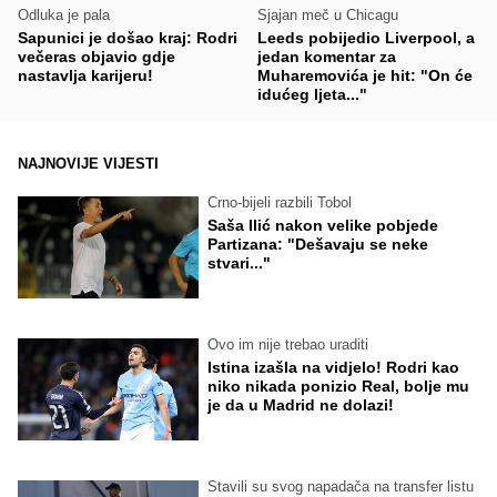
Odluka je pala
Sjajan meč u Chicagu
Sapunici je došao kraj: Rodri
Leeds pobijedio Liverpool, a
večeras objavio gdje
jedan komentar za
nastavlja karijeru!
Muharemovića je hit: "On će
idućeg ljeta..."
NAJNOVIJE VIJESTI
Crno-bijeli razbili Tobol
Saša Ilić nakon velike pobjede
Partizana: "Dešavaju se neke
stvari..."
Ovo im nije trebao uraditi
Istina izašla na vidjelo! Rodri kao
niko nikada ponizio Real, bolje mu
je da u Madrid ne dolazi!
Stavili su svog napadača na transfer listu