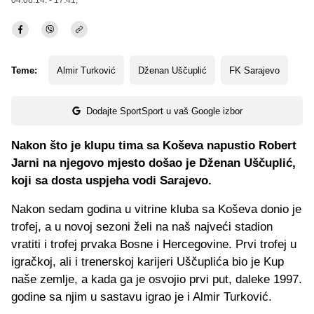
04.08.14. - 17:41,
Teme:
Almir Turković
Dženan Uščuplić
FK Sarajevo
Dodajte SportSport u vaš Google izbor
Nakon što je klupu tima sa Koševa napustio Robert
Jarni na njegovo mjesto došao je Dženan Uščuplić,
koji sa dosta uspjeha vodi Sarajevo.
Nakon sedam godina u vitrine kluba sa Koševa donio je
trofej, a u novoj sezoni želi na naš najveći stadion
vratiti i trofej prvaka Bosne i Hercegovine. Prvi trofej u
igračkoj, ali i trenerskoj karijeri Uščuplića bio je Kup
naše zemlje, a kada ga je osvojio prvi put, daleke 1997.
godine sa njim u sastavu igrao je i Almir Turković.