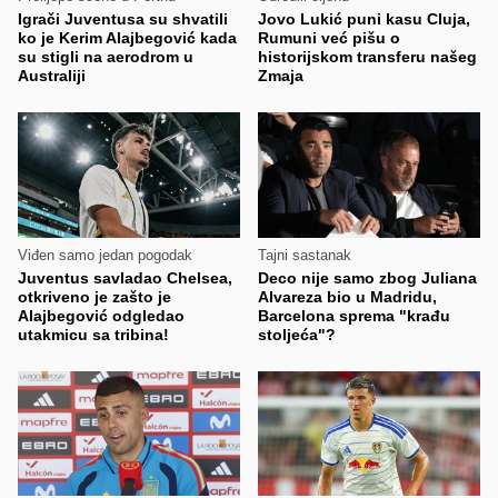
Igrači Juventusa su shvatili
Jovo Lukić puni kasu Cluja,
ko je Kerim Alajbegović kada
Rumuni već pišu o
su stigli na aerodrom u
historijskom transferu našeg
Australiji
Zmaja
Viđen samo jedan pogodak
Tajni sastanak
Juventus savladao Chelsea,
Deco nije samo zbog Juliana
otkriveno je zašto je
Alvareza bio u Madridu,
Alajbegović odgledao
Barcelona sprema "krađu
utakmicu sa tribina!
stoljeća"?