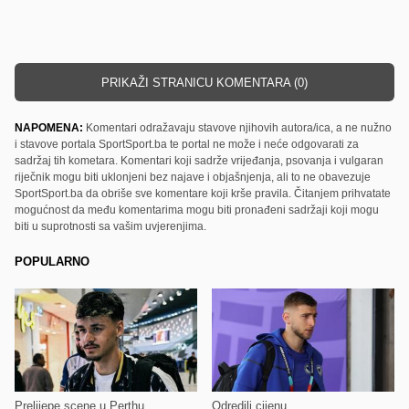
PRIKAŽI STRANICU KOMENTARA (0)
NAPOMENA:
Komentari odražavaju stavove njihovih autora/ica, a ne nužno
i stavove portala SportSport.ba te portal ne može i neće odgovarati za
sadržaj tih kometara. Komentari koji sadrže vrijeđanja, psovanja i vulgaran
riječnik mogu biti uklonjeni bez najave i objašnjenja, ali to ne obavezuje
SportSport.ba da obriše sve komentare koji krše pravila. Čitanjem prihvatate
mogućnost da među komentarima mogu biti pronađeni sadržaji koji mogu
biti u suprotnosti sa vašim uvjerenjima.
POPULARNO
Prelijepe scene u Perthu
Odredili cijenu