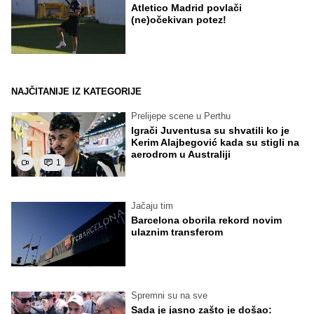
Atletico Madrid povlači
(ne)očekivan potez!
NAJČITANIJE IZ KATEGORIJE
Prelijepe scene u Perthu
Igrači Juventusa su shvatili ko je
Kerim Alajbegović kada su stigli na
aerodrom u Australiji
1
Jačaju tim
Barcelona oborila rekord novim
ulaznim transferom
Spremni su na sve
Sada je jasno zašto je došao: