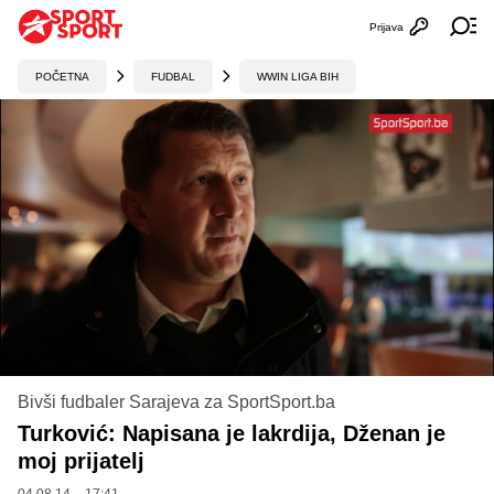
Prijava
Otvori profi
Ot
POČETNA
FUDBAL
WWIN LIGA BIH
Bivši fudbaler Sarajeva za SportSport.ba
Turković: Napisana je lakrdija, Dženan je
moj prijatelj