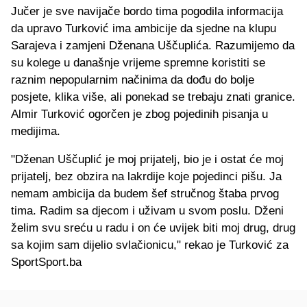
Jučer je sve navijače bordo tima pogodila informacija
da upravo Turković ima ambicije da sjedne na klupu
Sarajeva i zamjeni Dženana Uščuplića. Razumijemo da
su kolege u današnje vrijeme spremne koristiti se
raznim nepopularnim načinima da dođu do bolje
posjete, klika više, ali ponekad se trebaju znati granice.
Almir Turković ogorčen je zbog pojedinih pisanja u
medijima.
"Dženan Uščuplić je moj prijatelj, bio je i ostat će moj
prijatelj, bez obzira na lakrdije koje pojedinci pišu. Ja
nemam ambicija da budem šef stručnog štaba prvog
tima. Radim sa djecom i uživam u svom poslu. Dženi
želim svu sreću u radu i on će uvijek biti moj drug, drug
sa kojim sam dijelio svlačionicu," rekao je Turković za
SportSport.ba