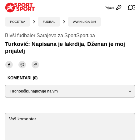
Prijava
Otvori profi
Ot
POČETNA
FUDBAL
WWIN LIGA BIH
Bivši fudbaler Sarajeva za SportSport.ba
Turković: Napisana je lakrdija, Dženan je moj
prijatelj
KOMENTARI (0)
Sortiraj
Komentar