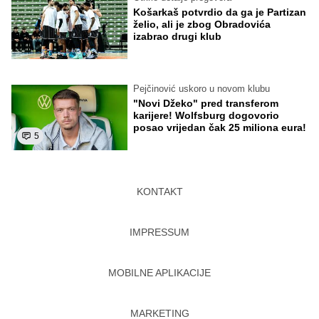
Košarkaš potvrdio da ga je Partizan
želio, ali je zbog Obradovića
izabrao drugi klub
Pejčinović uskoro u novom klubu
"Novi Džeko" pred transferom
karijere! Wolfsburg dogovorio
posao vrijedan čak 25 miliona eura!
5
KONTAKT
IMPRESSUM
MOBILNE APLIKACIJE
MARKETING