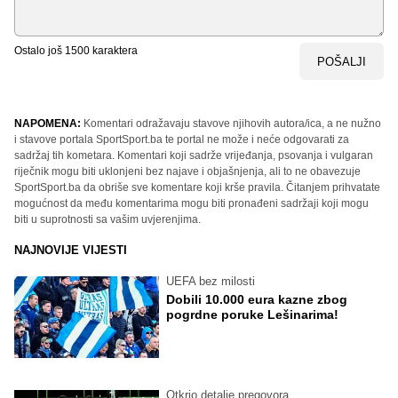
Ostalo još
1500
karaktera
POŠALJI
NAPOMENA:
Komentari odražavaju stavove njihovih autora/ica, a ne nužno
i stavove portala SportSport.ba te portal ne može i neće odgovarati za
sadržaj tih kometara. Komentari koji sadrže vrijeđanja, psovanja i vulgaran
riječnik mogu biti uklonjeni bez najave i objašnjenja, ali to ne obavezuje
SportSport.ba da obriše sve komentare koji krše pravila. Čitanjem prihvatate
mogućnost da među komentarima mogu biti pronađeni sadržaji koji mogu
biti u suprotnosti sa vašim uvjerenjima.
NAJNOVIJE VIJESTI
UEFA bez milosti
Dobili 10.000 eura kazne zbog
pogrdne poruke Lešinarima!
Otkrio detalje pregovora