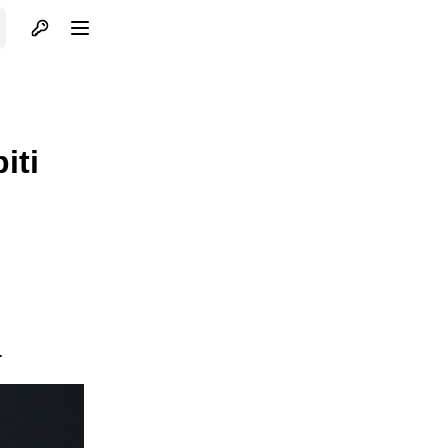
Otvori profil
Otvori meni
iti
.