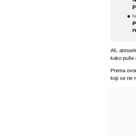
p
Ni
P
r
Ali, atmosf
kako puše 
Prema ovom
koji se ne