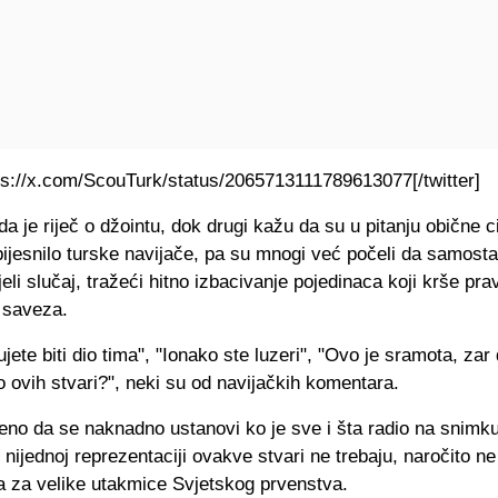
tps://x.com/ScouTurk/status/2065713111789613077[/twitter]
da je riječ o džointu, dok drugi kažu da su u pitanju obične c
ijesnilo turske navijače, pa su mnogi već počeli da samosta
ijeli slučaj, tražeći hitno izbacivanje pojedinaca koji krše pra
 saveza.
jete biti dio tima", "Ionako ste luzeri", "Ovo je sramota, zar
 ovih stvari?", neki su od navijačkih komentara.
čeno da se naknadno ustanovi ko je sve i šta radio na snimku
- nijednoj reprezentaciji ovakve stvari ne trebaju, naročito ne
 za velike utakmice Svjetskog prvenstva.