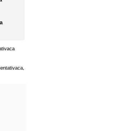
da
ativaca
entativaca,