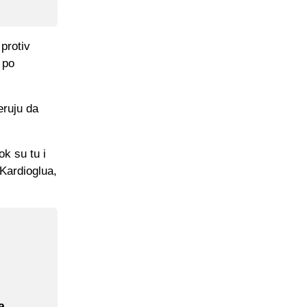
protiv
 po
eruju da
k su tu i
Kardioglua,
a