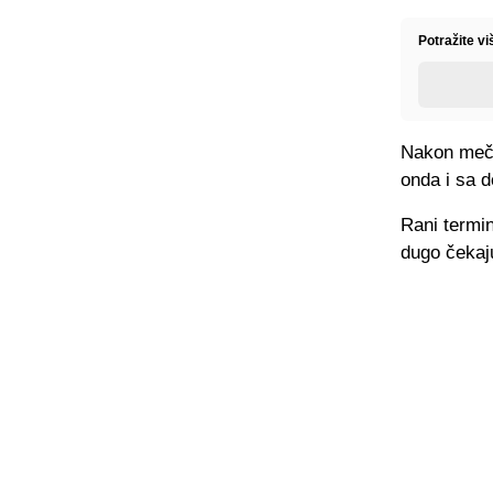
Potražite v
Nakon meča 
onda i sa 
Rani termin
dugo čekaju