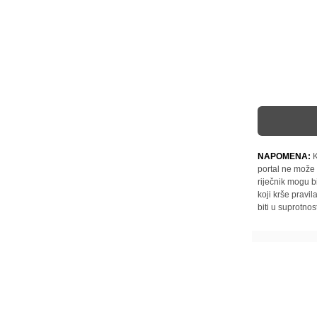
NAPOMENA:
K
portal ne može 
riječnik mogu b
koji krše pravi
biti u suprotnos