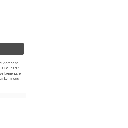
tSport.ba te
ja i vulgaran
 sve komentare
ji koji mogu