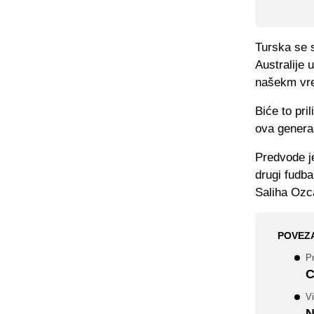
Turska se s
Australije 
našekm vr
Biće to pri
ova genera
Predvode je
drugi fudb
Saliha Ozc
POVEZ
P
C
V
N