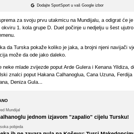
Dodajte SportSport u vaš Google izbor
prema za svoju prvu utakmicu na Mundijalu, a odigrat će je 
u okviru 1. kola grupe D. Duel počinje u nedjelju u šest ujutro
emenu.
lika da Turska pokaže koliko je jaka, a brojni njeni navijači vj
cija može da ode jako daleko.
 neke mlade zvijezde poput Arde Gulera i Kenana Yildiza, do
alski znalci poput Hakana Calhanoglua, Cana Uzuna, Ferdija 
ana, Deniza Gula...
ANO
red Mundijal
alhanoglu jednom izjavom "zapalio" cijelu Tursku!
isoka pobjeda
eka ih ne zavara nula na Koševu: Turci Makedoncim