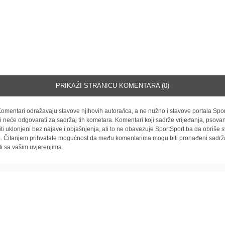
PRIKAŽI STRANICU KOMENTARA (0)
omentari odražavaju stavove njihovih autora/ica, a ne nužno i stavove portala Spor
i neće odgovarati za sadržaj tih kometara. Komentari koji sadrže vrijeđanja, psovan
iti uklonjeni bez najave i objašnjenja, ali to ne obavezuje SportSport.ba da obriše
la. Čitanjem prihvatate mogućnost da među komentarima mogu biti pronađeni sadrža
ti sa vašim uvjerenjima.