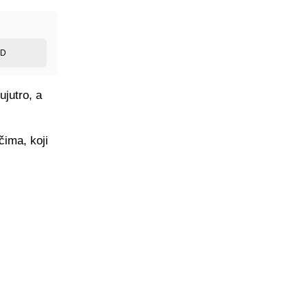
ED
ujutro, a
čima, koji