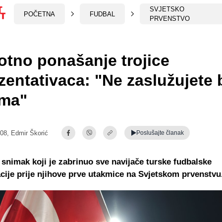
SVJETSKO
POČETNA
FUDBAL
PRVENSTVO
tno ponašanje trojice
zentativaca: "Ne zaslužujete b
ima"
:08,
Edmir Škorić
Poslušajte
članak
 snimak koji je zabrinuo sve navijače turske fudbalske
cije prije njihove prve utakmice na Svjetskom prvenstvu