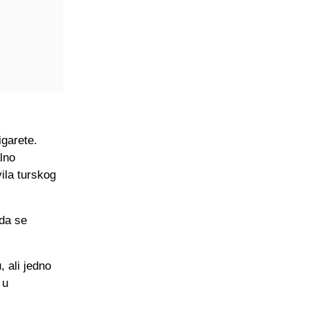
igarete.
lno
vila turskog
 da se
, ali jedno
 u