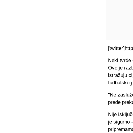
[twitter]ht
Neki tvrde 
Ovo je razb
istražuju c
fudbalskog
"Ne zaslužu
pređe preko
Nije isklju
je sigurno 
pripremama