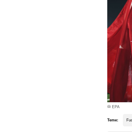
EPA
Teme:
Fud