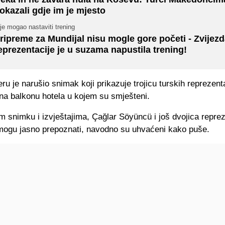
okazali gdje im je mjesto
je mogao nastaviti trening
ripreme za Mundijal nisu mogle gore početi - Zvijez
eprezentacije je u suzama napustila trening!
eru je narušio snimak koji prikazuje trojicu turskih reprezent
na balkonu hotela u kojem su smješteni.
 snimku i izvještajima, Çağlar Söyüncü i još dvojica reprez
 mogu jasno prepoznati, navodno su uhvaćeni kako puše.