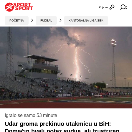
Prijava
Otvori profi
Ot
POČETNA
FUDBAL
KANTONALNA LIGA SBK
Igralo se samo 53 minute
Udar groma prekinuo utakmicu u BiH:
Domaćin hvali potez sudija, ali frustriran