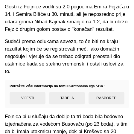
Gosti iz Foijnice vodili su 2:0 pogocima Emira Fejzića u
14. i Semira Bišće u 30. minuti, ali je neposredno prije
udara groma Nihad Kajmak smanjio na 1:2, da bi ubrzo
Fejzić drugim golom postavio "konačan" rezultat.
Sudeći prema odlukama saveza, to će biti na kraju i
rezultat kojim će se registrovati meč, iako domaćin
negoduje i vjeruje da se trebao odigrati preostali dio
utakmice kada se steknu vremenski i ostali uslovi za
to.
Potražite više informacija na temu Kantonalna liga SBK:
VIJESTI
TABELA
RASPORED
Fojnica bi u slučaju da dobije ta tri boda bila bodovno
izjednačena za vodećom Busovaču (po 23 boda), s tim
da bi imala utakmicu manje, dok bi Kreševo sa 20