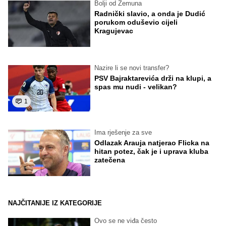
Bolji od Zemuna
Radnički slavio, a onda je Dudić
porukom oduševio cijeli
Kragujevac
Nazire li se novi transfer?
PSV Bajraktarevića drži na klupi, a
spas mu nudi - velikan?
1
Ima rješenje za sve
Odlazak Arauja natjerao Flicka na
hitan potez, čak je i uprava kluba
zatečena
NAJČITANIJE IZ KATEGORIJE
Ovo se ne viđa često