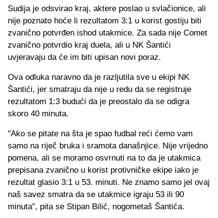
Sudija je odsvirao kraj, aktere poslao u svlačionice, ali
nije poznato hoće li rezultatom 3:1 u korist gostiju biti
zvanično potvrđen ishod utakmice. Za sada nije Comet
zvanično potvrdio kraj duela, ali u NK Šantići
uvjeravaju da će im biti upisan novi poraz.
Ova odluka naravno da je razljutila sve u ekipi NK
Šantići, jer smatraju da nije u redu da se registruje
rezultatom 1:3 budući da je preostalo da se odigra
skoro 40 minuta.
"Ako se pitate na šta je spao fudbal reći ćemo vam
samo na riječ bruka i sramota današnjice. Nije vrijedno
pomena, ali se moramo osvrnuti na to da je utakmica
prepisana zvanično u korist protivničke ekipe iako je
rezultat glasio 3:1 u 53. minuti. Ne znamo samo jel ovaj
naš savez smatra da se utakmice igraju 53 ili 90
minuta", pita se Stipan Bilić, nogometaš Šantića.