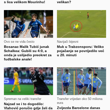
s lica velikom Mourinhu!
velikan?
Ovo se ne viđa često
Navijači bijesni
Bosanac Malik Tubić junak
Muk u Trabzonsporu: Veliko
Schalkea: Gubili su 4:0, a
pojačanje se povrijedilo već
onda je uslijedio preokret za
u 20. minuti
fudbalske anale!
Spreman na veliki transfer
Transfer vrijedan oko 50 miliona
eura
Najzad se i to dogodilo:
Zvijezda Barcelone danas
Vlahović poručio gdje želi da