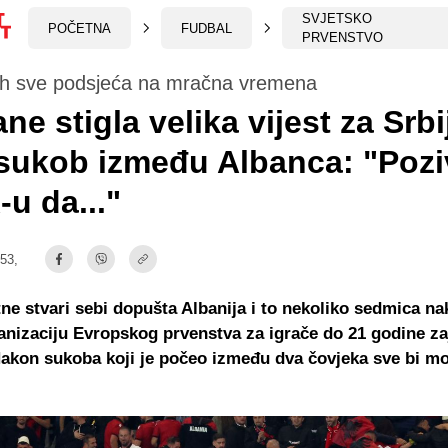
SVJETSKO
POČETNA
FUDBAL
PRVENSTVO
ih sve podsjeća na mračna vremena
ane stigla velika vijest za Srbi
 sukob između Albanca: "Poz
u da..."
:53,
ne stvari sebi dopušta Albanija i to nekoliko sedmica na
anizaciju Evropskog prvenstva za igrače do 21 godine z
akon sukoba koji je počeo između dva čovjeka sve bi mo