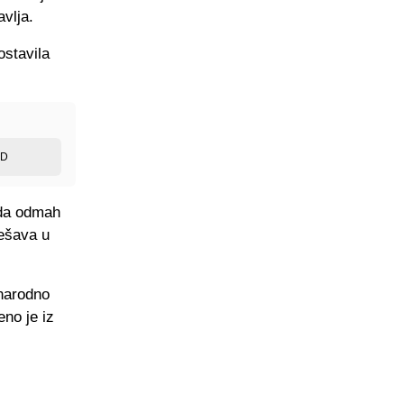
avlja.
ostavila
ED
 da odmah
dešava u
unarodno
eno je iz