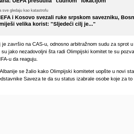
ana: UEFA presudila "čudnom" lokacijom
 sve gledaju kao katastrofu
EFA i Kosovo svezali ruke srpskom savezniku, Bosn
miješi velika korist: "Sljedeći cilj je..."
aj je završio na CAS-u, odnosno arbitražnom sudu za sprot u
 su jako nezadovoljni šta radi Olimpijski komitet te su pozva
IFA-u da reaguju.
lbanije se žalio kako Olimpijski komitetet uopšte u novi st
edstavnike Saveza te da su status izabrale osobe koje za to