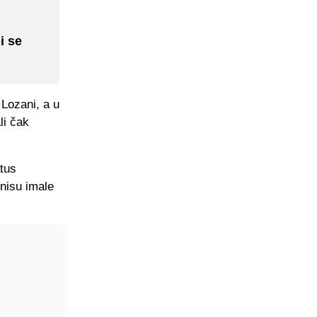
i se
 Lozani, a u
li čak
atus
 nisu imale