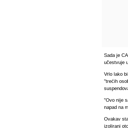
Sada je CAS
učestvuje 
Vrlo lako bi
"trećih os
suspendova
"Ovo nije s
napad na m
Ovakav sta
izolirani o