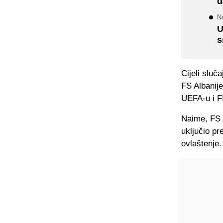
d
Na
U
s
Cijeli sluč
FS Albanije
UEFA-u i F
Naime, FS A
uključio pr
ovlaštenje.