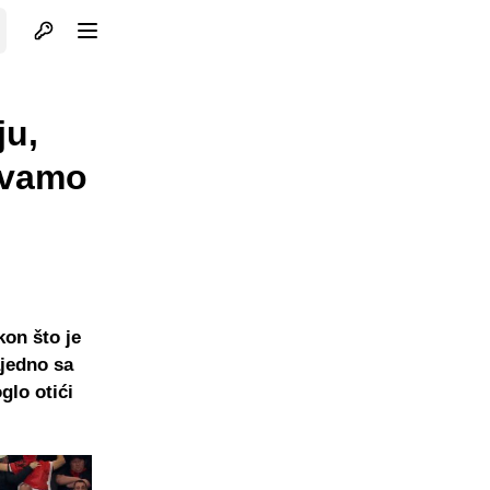
Otvori profil
Otvori meni
ju,
ivamo
kon što je
ajedno sa
glo otići