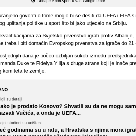
Dodajte SportSport u vaš Google izbor
uranjeno govoriti o tome moglo bi se desiti da UEFA i FIFA 
g uplitanja politike u sport što bi jako utjecalo na Srbiju.
 kvalifikacijama za Svjetsko prvenstvo igrati protiv Albanije, 
e trebali biti domaćin Evropskog prvenstva za igrače do 21 
osljednjih dana je počeo ozbiljan sukob između predsjednik
rmanda Duke te Fidelya Yllija s druge strane koji je inače pr
 komiteta te zemlje.
ANO
igli su detalji
ako je prodato Kosovo? Shvatili su da ne mogu sam
azvali Vučića, a onda je UEFA...
ojni stadioni su uništeni
eć godinama su u ratu, a Hrvatska s njima mora igrat