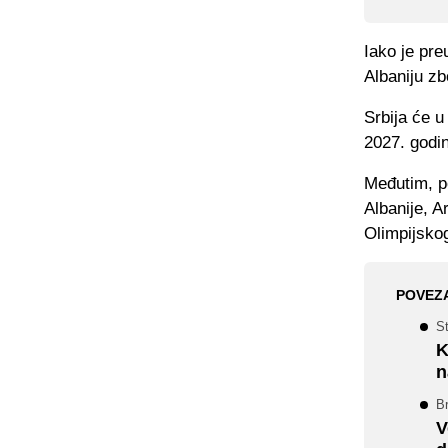
Iako je pre
Albaniju zbo
Srbija će u
2027. godin
Međutim, p
Albanije, A
Olimpijskog
POVEZ
St
K
n
Br
V