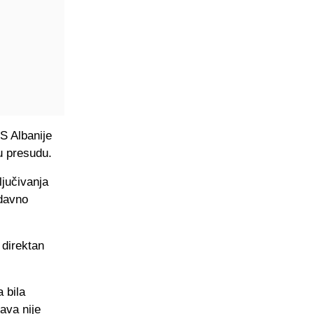
S Albanije
u presudu.
ljučivanja
edavno
 direktan
 bila
ava nije