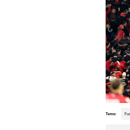
Teme:
Fud