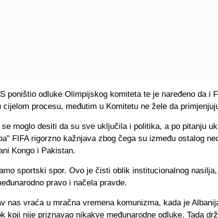
 poništio odluke Olimpijskog komiteta te je naređeno da i F
u cijelom procesu, međutim u Komitetu ne žele da primjenjuj
 se moglo desiti da su sve uključila i politika, a po pitanju uk
oba" FIFA rigorzno kažnjava zbog čega su između ostalog n
ni Kongo i Pakistan.
amo sportski spor. Ovo je čisti oblik institucionalnog nasilja,
eđunarodno pravo i načela pravde.
v nas vraća u mračna vremena komunizma, kada je Albanija
tok koji nije priznavao nikakve međunarodne odluke. Tada drž