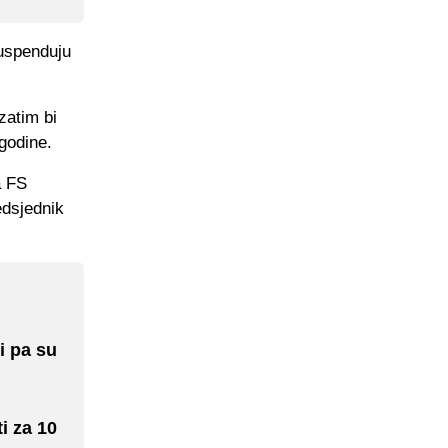
suspenduju
zatim bi
godine.
a FS
edsjednik
i pa su
i za 10