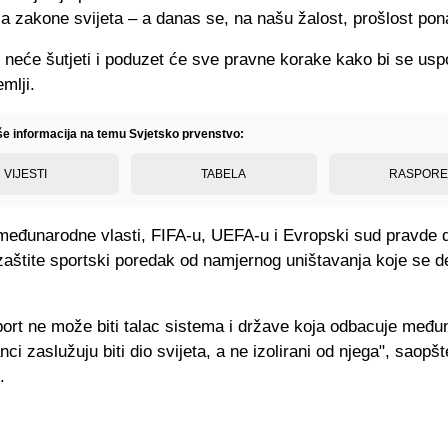
la zakone svijeta – a danas se, na našu žalost, prošlost pon
 neće šutjeti i poduzet će sve pravne korake kako bi se usp
mlji.
iše informacija na temu Svjetsko prvenstvo:
VIJESTI
TABELA
RASPOR
eđunarodne vlasti, FIFA-u, UEFA-u i Evropski sud pravde
 zaštite sportski poredak od namjernog uništavanja koje se 
port ne može biti talac sistema i države koja odbacuje međ
nci zaslužuju biti dio svijeta, a ne izolirani od njega", saopšt
.