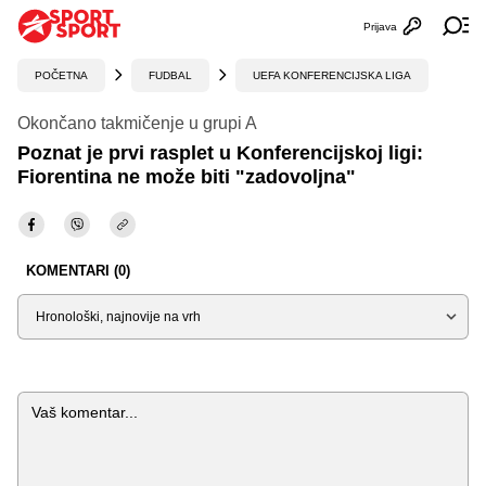
Prijava
Otvori profi
Ot
POČETNA
FUDBAL
UEFA KONFERENCIJSKA LIGA
Okončano takmičenje u grupi A
Poznat je prvi rasplet u Konferencijskoj ligi:
Fiorentina ne može biti "zadovoljna"
KOMENTARI (0)
Sortiraj
Komentar