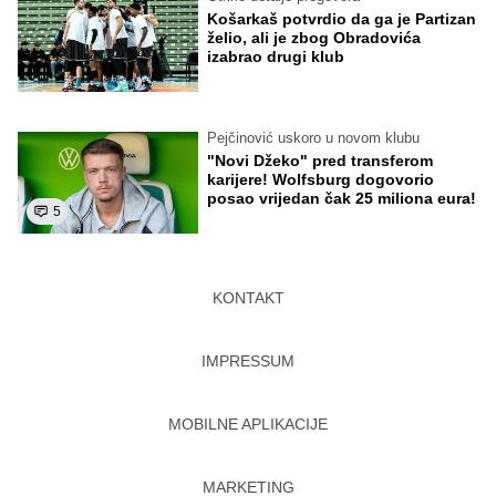
Košarkaš potvrdio da ga je Partizan
želio, ali je zbog Obradovića
izabrao drugi klub
Pejčinović uskoro u novom klubu
"Novi Džeko" pred transferom
karijere! Wolfsburg dogovorio
posao vrijedan čak 25 miliona eura!
5
KONTAKT
IMPRESSUM
MOBILNE APLIKACIJE
MARKETING