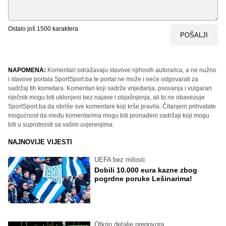
Ostalo još
1500
karaktera
POŠALJI
NAPOMENA:
Komentari odražavaju stavove njihovih autora/ica, a ne nužno
i stavove portala SportSport.ba te portal ne može i neće odgovarati za
sadržaj tih kometara. Komentari koji sadrže vrijeđanja, psovanja i vulgaran
riječnik mogu biti uklonjeni bez najave i objašnjenja, ali to ne obavezuje
SportSport.ba da obriše sve komentare koji krše pravila. Čitanjem prihvatate
mogućnost da među komentarima mogu biti pronađeni sadržaji koji mogu
biti u suprotnosti sa vašim uvjerenjima.
NAJNOVIJE VIJESTI
UEFA bez milosti
Dobili 10.000 eura kazne zbog
pogrdne poruke Lešinarima!
Otkrio detalje pregovora