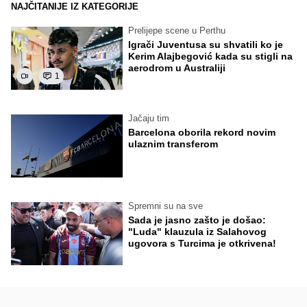
NAJČITANIJE IZ KATEGORIJE
Prelijepe scene u Perthu
Igrači Juventusa su shvatili ko je
Kerim Alajbegović kada su stigli na
aerodrom u Australiji
1
Jačaju tim
Barcelona oborila rekord novim
ulaznim transferom
Spremni su na sve
Sada je jasno zašto je došao:
"Luda" klauzula iz Salahovog
ugovora s Turcima je otkrivena!