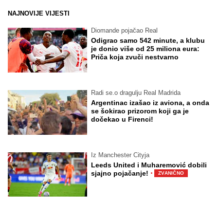
NAJNOVIJE VIJESTI
Diomande pojačao Real
Odigrao samo 542 minute, a klubu
je donio više od 25 miliona eura:
Priča koja zvuči nestvarno
Radi se.o dragulju Real Madrida
Argentinac izašao iz aviona, a onda
se šokirao prizorom koji ga je
dočekao u Firenci!
Iz Manchester Cityja
Leeds United i Muharemović dobili
·
sjajno pojačanje!
ZVANIČNO