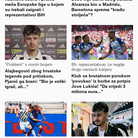
meča Evropske lige u kojem
Alvareza bio u Madridu,
su trebali zaigrati i
Barcelona sprema "krađu
reprezentativci BiH
stoljeća"?
"Problemi" s novim brojem
Bh. reprezentativac će negdje
drugo nastaviti karijeru
Alajbegović zbog hrvatske
Klub se brutalnom porukom
legende pod pritiskom,
'povukao' iz borbe za potpis
Pjanić ga brani: "Bio je veliki
Jove Lukića! "Da vrijedi 3
igrač, ali..."
miliona eura..."