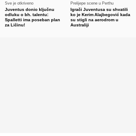
Sve je otkriveno
Prelijepe scene u Perthu
Juventus donio ključnu
Igrači Juventusa su shvatili
odluku o bh. talentu:
ko je Kerim Alajbegović kada
Spalletti ima poseban plan
su stigli na aerodrom u
za Ličinu!
Australiji