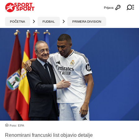
Prijava
Otvori profi
Ot
POČETNA
FUDBAL
PRIMERA DIVISION
Foto: EPA
Renomirani francuski list objavio detalje