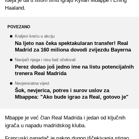
Ideja je da u istom timu igraju Kylian Mbappe i Erling
Haaland.
POVEZANO
Kraljevi kreću u akciju
Na ljeto nas čeka spektakularan transfer! Real
Madrid za 160 miliona dovodi zvijezdu Bayerna
Navijači njega i nisu baš očekivali
Perez dodao još jedno ime na listu potencijalnih
trenera Real Madrida
Nevjerovatna vijest
Šok, nevjerica, potres i surov uslov za
Mbappea: "Ako bude igrao za Real, gotovo je"
Mbappe je već član Real Madrida i jedan od ključnih
igrača u napadu madridskog kluba.
Francuski napadač je nakon dugog iščekivanja stigao