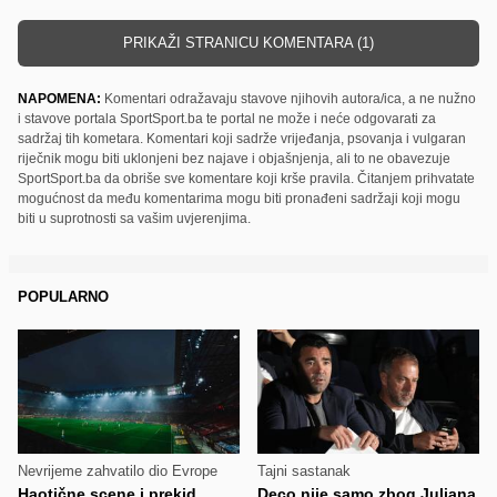
PRIKAŽI STRANICU KOMENTARA (1)
NAPOMENA:
Komentari odražavaju stavove njihovih autora/ica, a ne nužno
i stavove portala SportSport.ba te portal ne može i neće odgovarati za
sadržaj tih kometara. Komentari koji sadrže vrijeđanja, psovanja i vulgaran
riječnik mogu biti uklonjeni bez najave i objašnjenja, ali to ne obavezuje
SportSport.ba da obriše sve komentare koji krše pravila. Čitanjem prihvatate
mogućnost da među komentarima mogu biti pronađeni sadržaji koji mogu
biti u suprotnosti sa vašim uvjerenjima.
POPULARNO
Nevrijeme zahvatilo dio Evrope
Tajni sastanak
Haotične scene i prekid
Deco nije samo zbog Juliana