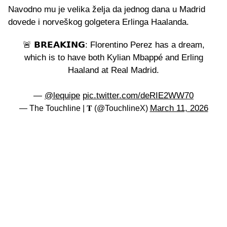
Navodno mu je velika želja da jednog dana u Madrid
dovede i norveškog golgetera Erlinga Haalanda.
🚨 𝗕𝗥𝗘𝗔𝗞𝗜𝗡𝗚: Florentino Perez has a dream,
which is to have both Kylian Mbappé and Erling
Haaland at Real Madrid.
—
@lequipe
pic.twitter.com/deRIE2WW70
March 11, 2026
— The Touchline | 𝐓 (@TouchlineX)