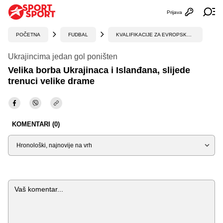
Prijava
Otvori profi
Ot
POČETNA
FUDBAL
KVALIFIKACIJE ZA EVROPSKO PRVENSTVO
Ukrajincima jedan gol poništen
Velika borba Ukrajinaca i Islanđana, slijede
trenuci velike drame
KOMENTARI (0)
Sortiraj
Komentar