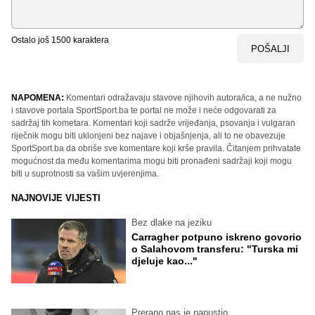
Ostalo još
1500
karaktera
POŠALJI
NAPOMENA:
Komentari odražavaju stavove njihovih autora/ica, a ne nužno
i stavove portala SportSport.ba te portal ne može i neće odgovarati za
sadržaj tih kometara. Komentari koji sadrže vrijeđanja, psovanja i vulgaran
riječnik mogu biti uklonjeni bez najave i objašnjenja, ali to ne obavezuje
SportSport.ba da obriše sve komentare koji krše pravila. Čitanjem prihvatate
mogućnost da među komentarima mogu biti pronađeni sadržaji koji mogu
biti u suprotnosti sa vašim uvjerenjima.
NAJNOVIJE VIJESTI
Bez dlake na jeziku
Carragher potpuno iskreno govorio
o Salahovom transferu: "Turska mi
djeluje kao..."
Prerano nas je napustio