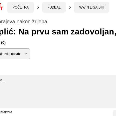
POČETNA
FUDBAL
WWIN LIGA BIH
rajeva nakon žrijeba
lić: Na prvu sam zadovoljan, a
(0)
araktera