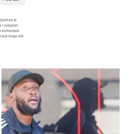
Sport.ba te
a i vulgaran
sve komentare
 koji mogu biti