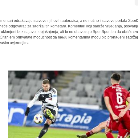
mentari odražavaju stavove njihovih autora/ica, a ne nužno i stavove portala Sport
 neće odgovarati za sadržaj tih kometara. Komentari koji sadrže vrijeđanja, psovanj
i uklonjeni bez najave i objašnjenja, ali to ne obavezuje SportSport.ba da obriše 
a. Čitanjem prihvatate mogućnost da među komentarima mogu biti pronađeni sadržaji
 vašim uvjerenjima.