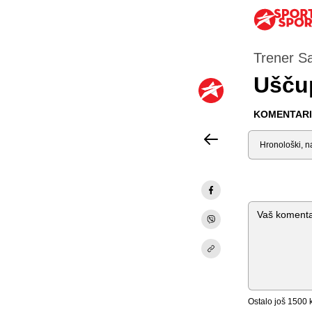
Trener Sa
Uščup
KOMENTARI 
Sortiraj
Komentar
Ostalo još
1500
k