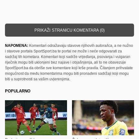
PRIKAŽI STRANICU KOMENTARA (0)
NAPOMENA:
Komentari odražavaju stavove njihovih autora/ica, a ne nužno
i stavove portala SportSport.ba te portal ne može i neće odgovarati za
sadržaj tih kometara. Komentari koji sadrže vrijeđanja, psovanja i vulgaran
riječnik mogu biti uklonjeni bez najave i objašnjenja, ali to ne obavezuje
SportSport.ba da obriše sve komentare koji krše pravila. Čitanjem prihvatate
mogućnost da među komentarima mogu biti pronađeni sadržaji koji mogu
biti u suprotnosti sa vašim uvjerenjima.
POPULARNO