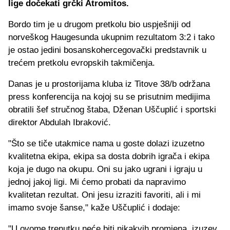
lige dočekati grčki Atromitos.
Bordo tim je u drugom pretkolu bio uspješniji od
norveškog Haugesunda ukupnim rezultatom 3:2 i tako
je ostao jedini bosanskohercegovački predstavnik u
trećem pretkolu evropskih takmičenja.
Danas je u prostorijama kluba iz Titove 38/b održana
press konferencija na kojoj su se prisutnim medijima
obratili šef stručnog štaba, Dženan Uščuplić i sportski
direktor Abdulah Ibraković.
"Što se tiče utakmice nama u goste dolazi izuzetno
kvalitetna ekipa, ekipa sa dosta dobrih igrača i ekipa
koja je dugo na okupu. Oni su jako ugrani i igraju u
jednoj jakoj ligi. Mi ćemo probati da napravimo
kvalitetan rezultat. Oni jesu izraziti favoriti, ali i mi
imamo svoje šanse," kaže Uščuplić i dodaje:
"U ovome trenutku neće biti nikakvih promjena, izuzev