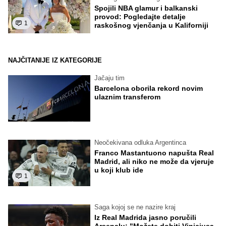
Spojili NBA glamur i balkanski
provod: Pogledajte detalje
1
raskošnog vjenčanja u Kaliforniji
NAJČITANIJE IZ KATEGORIJE
Jačaju tim
Barcelona oborila rekord novim
ulaznim transferom
Neočekivana odluka Argentinca
Franco Mastantuono napušta Real
Madrid, ali niko ne može da vjeruje
u koji klub ide
1
Saga kojoj se ne nazire kraj
Iz Real Madrida jasno poručili
Arsenalu: "Možete dobiti Viniciusa