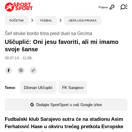
Prijava
Otvori profi
Ot
POČETNA
FUDBAL
UEFA LIGA PRVAKA
Šef struke bordo tima pred duel sa Grcima
Uščuplić: Oni jesu favoriti, ali mi imamo
svoje šanse
30.07.14. - 11:08,
Teme:
Dženan Uščuplić
FK Sarajevo
Dodajte SportSport u vaš Google izbor
Fudbalski klub Sarajevo sutra će na stadionu Asim
Ferhatović Hase u okviru trećeg pretkola Evropske