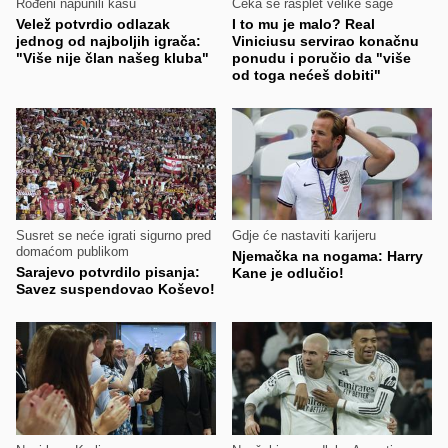
Rođeni napunili kasu
Čeka se rasplet velike sage
Velež potvrdio odlazak
I to mu je malo? Real
jednog od najboljih igrača:
Viniciusu servirao konačnu
"Više nije član našeg kluba"
ponudu i poručio da "više
od toga nećeš dobiti"
Susret se neće igrati sigurno pred
Gdje će nastaviti karijeru
domaćom publikom
Njemačka na nogama: Harry
Sarajevo potvrdilo pisanja:
Kane je odlučio!
Savez suspendovao Koševo!