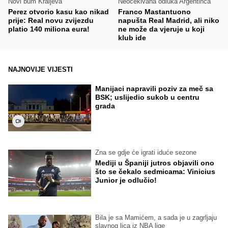
Novi bum Kraljeva
Neočekivana odluka Argentinca
Perez otvorio kasu kao nikad
Franco Mastantuono
prije: Real novu zvijezdu
napušta Real Madrid, ali niko
platio 140 miliona eura!
ne može da vjeruje u koji
klub ide
NAJNOVIJE VIJESTI
Manijaci napravili poziv za meč sa
BSK; uslijedio sukob u centru
grada
Zna se gdje će igrati iduće sezone
Mediji u Španiji jutros objavili ono
što se čekalo sedmicama: Vinicius
Junior je odlučio!
Bila je sa Mamićem, a sada je u zagrljaju
slavnog lica iz NBA lige