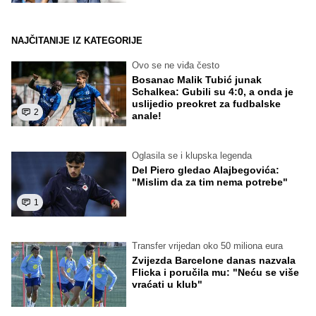
NAJČITANIJE IZ KATEGORIJE
Ovo se ne viđa često
Bosanac Malik Tubić junak
Schalkea: Gubili su 4:0, a onda je
uslijedio preokret za fudbalske
2
anale!
Oglasila se i klupska legenda
Del Piero gledao Alajbegovića:
"Mislim da za tim nema potrebe"
1
Transfer vrijedan oko 50 miliona eura
Zvijezda Barcelone danas nazvala
Flicka i poručila mu: "Neću se više
vraćati u klub"