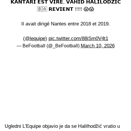
𝗞𝗔𝗡𝗧𝗔𝗥𝗜 𝗘𝗦𝗧 𝗩𝗜𝗥𝗘, 𝗩𝗔𝗛𝗜𝗗 𝗛𝗔𝗟𝗜𝗟𝗢𝗗𝗭𝗜𝗖
🇧🇦 𝗥𝗘𝗩𝗜𝗘𝗡𝗧 !!!!! 😱😱
Il avait dirigé Nantes entre 2018 et 2019.
(
@lequipe
)
pic.twitter.com/88iSm0V4t1
March 10, 2026
— BeFootball (@_BeFootball)
Ugledni L'Equipe objavio je da se Halilhodžić vratio u