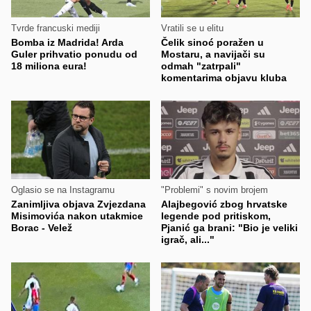
Tvrde francuski mediji
Vratili se u elitu
Bomba iz Madrida! Arda
Čelik sinoć poražen u
Guler prihvatio ponudu od
Mostaru, a navijači su
18 miliona eura!
odmah "zatrpali"
komentarima objavu kluba
Oglasio se na Instagramu
"Problemi" s novim brojem
Zanimljiva objava Zvjezdana
Alajbegović zbog hrvatske
Misimovića nakon utakmice
legende pod pritiskom,
Borac - Velež
Pjanić ga brani: "Bio je veliki
igrač, ali..."