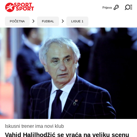
Prijava
Otvori profi
Ot
POČETNA
FUDBAL
LIGUE 1
Iskusni trener ima novi klub
Vahid Halilhodžić se vraća na veliku scenu