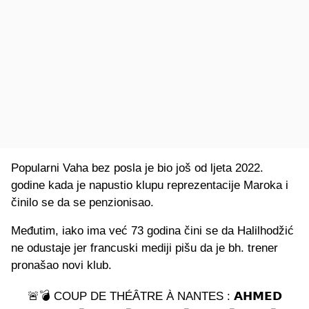
Popularni Vaha bez posla je bio još od ljeta 2022.
godine kada je napustio klupu reprezentacije Maroka i
činilo se da se penzionisao.
Međutim, iako ima već 73 godina čini se da Halilhodžić
ne odustaje jer francuski mediji pišu da je bh. trener
pronašao novi klub.
🚨💣 COUP DE THÉÂTRE À NANTES : 𝗔𝗛𝗠𝗘𝗗