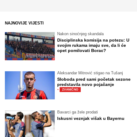
NAJNOVIJE VIJESTI
Nakon sinoćnjeg skandala
Disciplinska komisija na potezu: U
svojim rukama imaju sve, da li će
opet pomilovati Borac?
Aleksandar Mitrović stigao na Tušanj
Sloboda pred sami početak sezone
predstavila novo pojačanje
·
ZVANIČNO
Bavarci ga žele prodati
Iskusni veznjak višak u Bayernu