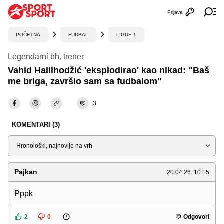
Prijava
Otvori profi
Ot
POČETNA
FUDBAL
LIGUE 1
Legendarni bh. trener
Vahid Halilhodžić 'eksplodirao' kao nikad: "Baš
me briga, završio sam sa fudbalom"
3
KOMENTARI (3)
Sortiraj
Pajkan
20.04.26. 10:15
Pppk
2
0
Odgovori