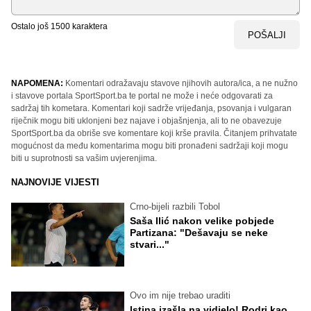
Ostalo još
1500
karaktera
POŠALJI
NAPOMENA:
Komentari odražavaju stavove njihovih autora/ica, a ne nužno
i stavove portala SportSport.ba te portal ne može i neće odgovarati za
sadržaj tih kometara. Komentari koji sadrže vrijeđanja, psovanja i vulgaran
riječnik mogu biti uklonjeni bez najave i objašnjenja, ali to ne obavezuje
SportSport.ba da obriše sve komentare koji krše pravila. Čitanjem prihvatate
mogućnost da među komentarima mogu biti pronađeni sadržaji koji mogu
biti u suprotnosti sa vašim uvjerenjima.
NAJNOVIJE VIJESTI
Crno-bijeli razbili Tobol
Saša Ilić nakon velike pobjede
Partizana: "Dešavaju se neke
stvari..."
Ovo im nije trebao uraditi
Istina izašla na vidjelo! Rodri kao