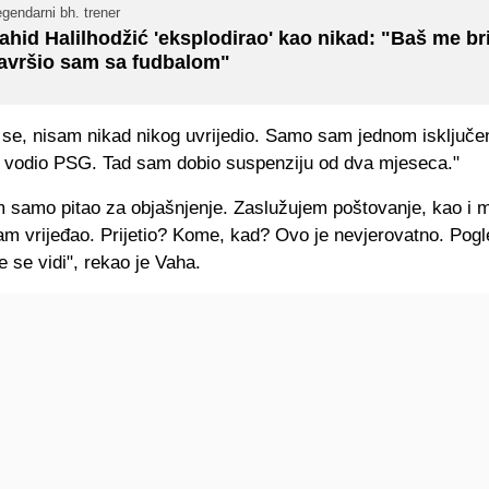
gendarni bh. trener
ahid Halilhodžić 'eksplodirao' kao nikad: "Baš me br
avršio sam sa fudbalom"
se, nisam nikad nikog uvrijedio. Samo sam jednom isključen
 vodio PSG. Tad sam dobio suspenziju od dva mjeseca."
m samo pitao za objašnjenje. Zaslužujem poštovanje, kao i m
am vrijeđao. Prijetio? Kome, kad? Ovo je nevjerovatno. Pogl
 se vidi", rekao je Vaha.