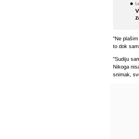
Le
V
z
"Ne plašim 
to dok sam
"Sudiju sa
Nikoga nis
snimak, sve