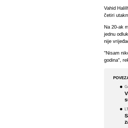
Vahid Halil
četiri utak
Na 20-ak mi
jednu odluk
nije vrijeđ
"Nisam niko
godina", re
POVEZ
Go
V
s
L'
S
z