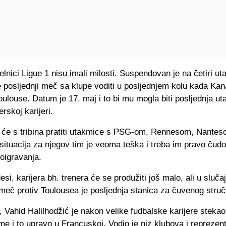
lnici Ligue 1 nisu imali milosti. Suspendovan je na četiri ut
 posljednji meč sa klupe voditi u posljednjem kolu kada Kan
ulouse. Datum je 17. maj i to bi mu mogla biti posljednja u
erskoj karijeri.
ć će s tribina pratiti utakmice s PSG-om, Rennesom, Nantes
situacija za njegov tim je veoma teška i treba im pravo čud
oigravanja.
esi, karijera bh. trenera će se produžiti još malo, ali u sluča
meč protiv Toulousea je posljednja stanica za čuvenog struč
 Vahid Halilhodžić je nakon velike fudbalske karijere stekao 
me i to upravo u Francuskoj. Vodio je niz klubova i reprezen