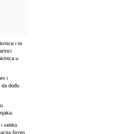
akmice i to
arinci
takmica u
om i
o da dođu
ju
njaka.
i veliko
tacija širom