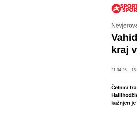
Nevjerov
Vahid
kraj 
21.04.26. - 16
Čelnici fr
Halilhodž
kažnjen je