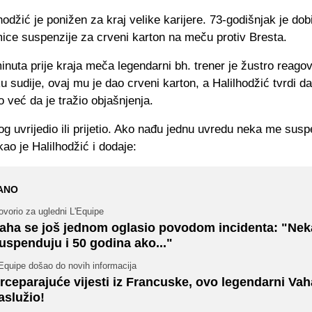
hodžić je ponižen za kraj velike karijere. 73-godišnjak je dob
mice suspenzije za crveni karton na meču protiv Bresta.
nuta prije kraja meča legendarni bh. trener je žustro reago
u sudije, ovaj mu je dao crveni karton, a Halilhodžić tvrdi d
ao već da je tražio objašnjenja.
g uvrijedio ili prijetio. Ako nađu jednu uvredu neka me sus
kao je Halilhodžić i dodaje:
ANO
vorio za ugledni L'Equipe
aha se još jednom oglasio povodom incidenta: "Ne
uspenduju i 50 godina ako..."
Equipe došao do novih informacija
rceparajuće vijesti iz Francuske, ovo legendarni Vah
aslužio!