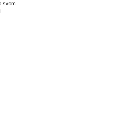
ao svom
i