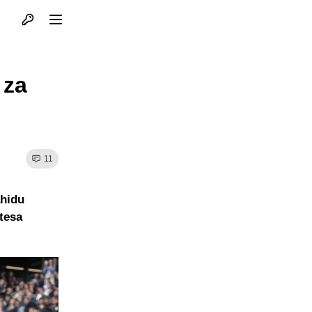
Otvori profil
Otvori meni
 za
11
ahidu
tesa