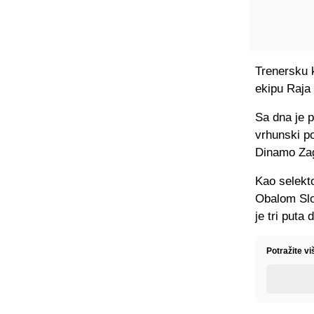
Trenersku k
ekipu Raja
Sa dna je p
vrhunski po
Dinamo Za
Kao selekto
Obalom Slo
je tri puta
Potražite vi