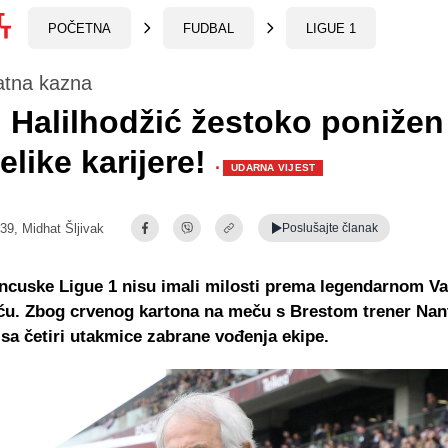
POČETNA
FUDBAL
LIGUE 1
atna kazna
 Halilhodžić žestoko ponižen
velike karijere!
·
UDARNA VIJEST
:39,
Midhat Šljivak
Poslušajte
članak
ancuske Ligue 1 nisu imali milosti prema legendarnom V
iću. Zbog crvenog kartona na meču s Brestom trener Nan
 sa četiri utakmice zabrane vođenja ekipe.