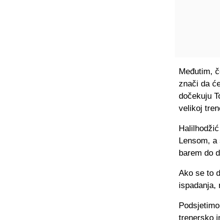
Međutim, če
znači da će
dočekuju To
velikoj tren
Halilhodži
Lensom, a 
barem do d
Ako se to d
ispadanja, 
Podsjetimo,
trenersko i