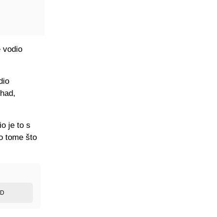
e vodio
dio
ihad,
o je to s
o tome što
ED