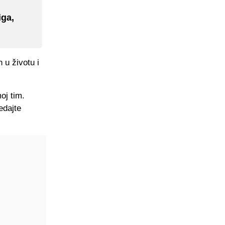
iga,
 u životu i
oj tim.
edajte