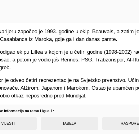
arijeru započeo je 1993. godine u ekipi Beauvais, a zatim j
 Casablanca iz Maroka, gdje ga i dan danas pamte.
odigao ekipu Lillea s kojom je u četiri godine (1998-2002) ra
sao, a potom je vodio još Rennes, PSG, Trabzonspor, Al-Itt
greb.
r je odveo četiri reprezentacije na Svjetsko prvenstvo. Učini
novače, Alžirom, Japanom i Marokom. Ostao je upamćen p
 dobio otkaz neposredno pred Mundijal.
še informacija na temu Ligue 1:
VIJESTI
TABELA
RASPOR