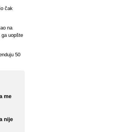
io čak
vao na
a ga uopšte
penduju 50
ka me
a nije