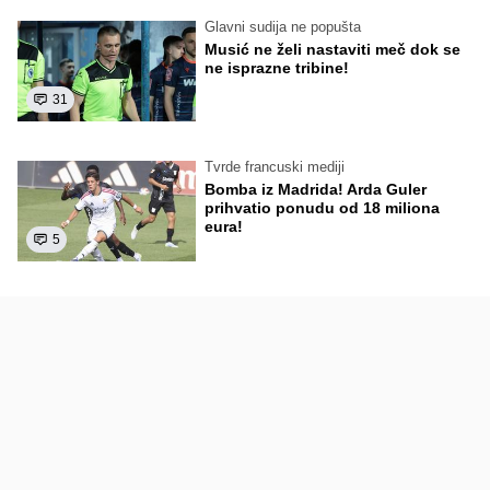
Glavni sudija ne popušta
Musić ne želi nastaviti meč dok se
ne isprazne tribine!
31
Tvrde francuski mediji
Bomba iz Madrida! Arda Guler
prihvatio ponudu od 18 miliona
eura!
5