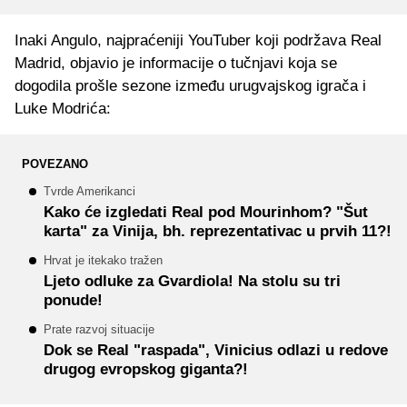
Inaki Angulo, najpraćeniji YouTuber koji podržava Real
Madrid, objavio je informacije o tučnjavi koja se
dogodila prošle sezone između urugvajskog igrača i
Luke Modrića:
POVEZANO
Tvrde Amerikanci
Kako će izgledati Real pod Mourinhom? "Šut
karta" za Vinija, bh. reprezentativac u prvih 11?!
Hrvat je itekako tražen
Ljeto odluke za Gvardiola! Na stolu su tri
ponude!
Prate razvoj situacije
Dok se Real "raspada", Vinicius odlazi u redove
drugog evropskog giganta?!