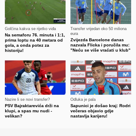
Golčina kakva se rijetko viđa
Transfer vrijedan oko 50 miliona
eura
Na semaforu 76. minuta i 1:1,
Zvijezda Barcelone danas
prima loptu na 40 metara od
nazvala Flicka i poručila mu:
gola, a onda potez za
"Neću se više vraćati u klub"
historiju!
Nazire li se novi transfer?
Odluka je pala
PSV Bajraktarevića drži na
Sapunici je došao kraj: Rodri
klupi, a spas mu nudi -
večeras objavio gdje
velikan?
nastavlja karijeru!