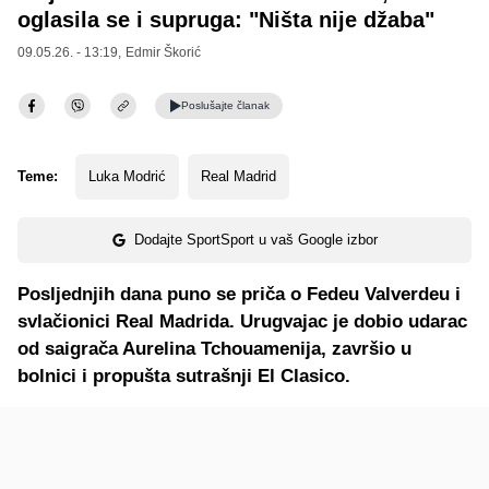
oglasila se i supruga: "Ništa nije džaba"
09.05.26. - 13:19,
Edmir Škorić
Poslušajte
članak
Teme:
Luka Modrić
Real Madrid
Dodajte SportSport u vaš Google izbor
Posljednjih dana puno se priča o Fedeu Valverdeu i
svlačionici Real Madrida. Urugvajac je dobio udarac
od saigrača Aurelina Tchouamenija, završio u
bolnici i propušta sutrašnji El Clasico.