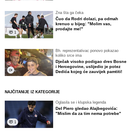
Zna šta ga čeka
Čuo da Rodri dolazi, pa odmah
krenuo u bijeg: "Molim vas,
prodajte me!"
1
Bh. reprezentativac ponovo pokazao
koliko srce ima
Dječak visoko podigao dres Bosne
i Hercegovine, uslijedio je potez
Dedića kojeg će zauvijek pamtiti!
NAJČITANIJE IZ KATEGORIJE
Oglasila se i klupska legenda
Del Piero gledao Alajbegovića:
"Mislim da za tim nema potrebe"
1