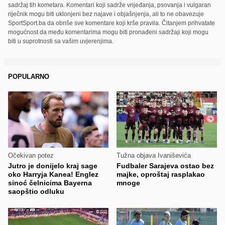
sadržaj tih kometara. Komentari koji sadrže vrijeđanja, psovanja i vulgaran
riječnik mogu biti uklonjeni bez najave i objašnjenja, ali to ne obavezuje
SportSport.ba da obriše sve komentare koji krše pravila. Čitanjem prihvatate
mogućnost da među komentarima mogu biti pronađeni sadržaji koji mogu
biti u suprotnosti sa vašim uvjerenjima.
POPULARNO
Očekivan potez
Tužna objava Ivaniševića
Jutro je donijelo kraj sage
Fudbaler Sarajeva ostao bez
oko Harryja Kanea! Englez
majke, oproštaj rasplakao
sinoć čelnicima Bayerna
mnoge
saopštio odluku