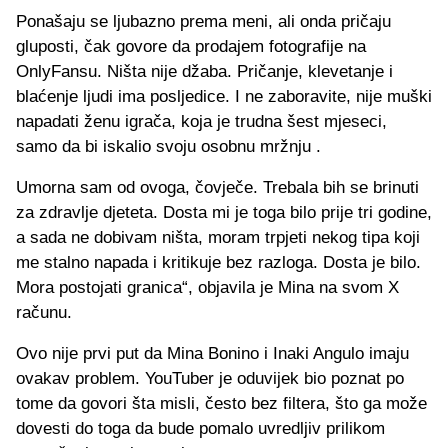
Ponašaju se ljubazno prema meni, ali onda pričaju
gluposti, čak govore da prodajem fotografije na
OnlyFansu. Ništa nije džaba. Pričanje, klevetanje i
blaćenje ljudi ima posljedice. I ne zaboravite, nije muški
napadati ženu igrača, koja je trudna šest mjeseci,
samo da bi iskalio svoju osobnu mržnju .
Umorna sam od ovoga, čovječe. Trebala bih se brinuti
za zdravlje djeteta. Dosta mi je toga bilo prije tri godine,
a sada ne dobivam ništa, moram trpjeti nekog tipa koji
me stalno napada i kritikuje bez razloga. Dosta je bilo.
Mora postojati granica“, objavila je Mina na svom X
računu.
Ovo nije prvi put da Mina Bonino i Inaki Angulo imaju
ovakav problem. YouTuber je oduvijek bio poznat po
tome da govori šta misli, često bez filtera, što ga može
dovesti do toga da bude pomalo uvredljiv prilikom