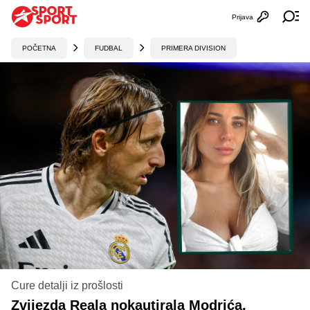
Prijava
Otvori profi
Ot
POČETNA
FUDBAL
PRIMERA DIVISION
Cure detalji iz prošlosti
Zvijezda Reala nokautirala Modrića,