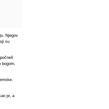
ju. Njegov
oji su
, počneš
im bogom,
zemske.
kao je, a