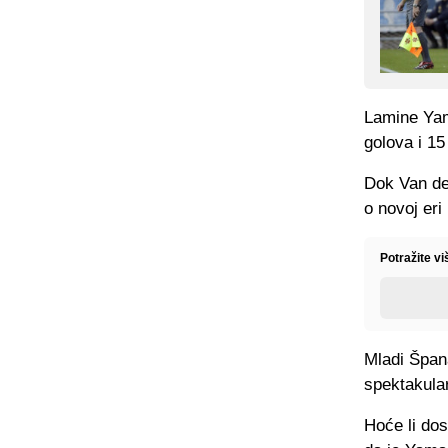
Lamine Yama
golova i 15
Dok Van de
o novoj eri
Potražite vi
Mladi Špan
spektakular
Hoće li dos