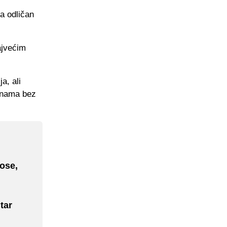
a odličan
ajvećim
a, ali
dinama bez
ose,
tar