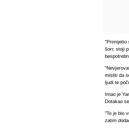
"Primijeti
šorc stoji 
bespotrebni
"Nevjerovat
misliti da 
ljudi te po
Imao je Ya
Dotakao se
"To je bio 
zatim dodao