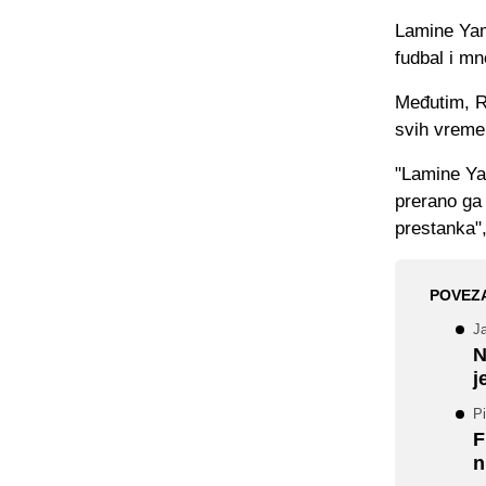
Lamine Yam
fudbal i mn
Međutim, Ra
svih vreme
"Lamine Ya
prerano ga 
prestanka",
POVEZ
J
N
j
Pi
F
n