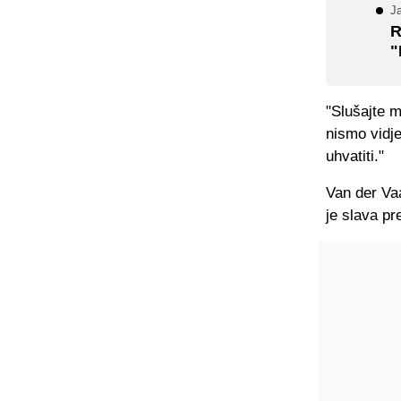
Ja
R
"
"Slušajte m
nismo vidj
uhvatiti."
Van der Vaa
je slava pr