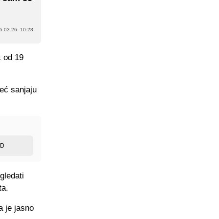
5.03.26. 10:28
k od 19
eć sanjaju
ED
gledati
ta.
a je jasno