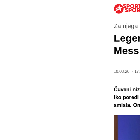
Za njega
Legen
Messi
10.03.26. - 17
Čuveni niz
iko pored
smisla. On