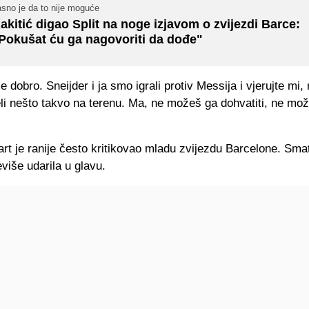
sno je da to nije moguće
akitić digao Split na noge izjavom o zvijezdi Barce:
Pokušat ću ga nagovoriti da dođe"
e dobro. Sneijder i ja smo igrali protiv Messija i vjerujte mi,
eli nešto takvo na terenu. Ma, ne možeš ga dohvatiti, ne mo
rt je ranije često kritikovao mladu zvijezdu Barcelone. Sm
eviše udarila u glavu.