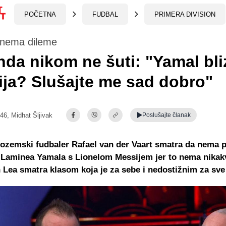
POČETNA
FUDBAL
PRIMERA DIVISION
 nema dileme
da nikom ne šuti: "Yamal bli
ja? Slušajte me sad dobro"
:46,
Midhat Šljivak
Poslušajte
članak
ozemski fudbaler Rafael van der Vaart smatra da nema 
i Laminea Yamala s Lionelom Messijem jer to nema nika
 Lea smatra klasom koja je za sebe i nedostižnim za sve