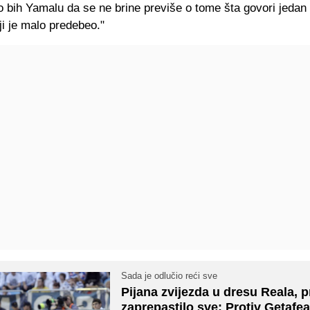
 bih Yamalu da se ne brine previše o tome šta govori jedan 
ji je malo predebeo."
Sada je odlučio reći sve
Pijana zvijezda u dresu Reala, p
zaprepastilo sve: Protiv Getafe