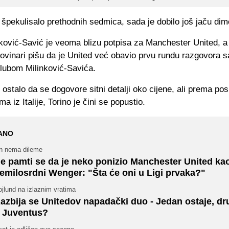
špekulisalo prethodnih sedmica, sada je dobilo još jaču dim
ković-Savić je veoma blizu potpisa za Manchester United, a
 novinari pišu da je United već obavio prvu rundu razgovora 
klubom Milinković-Savića.
ostalo da se dogovore sitni detalji oko cijene, ali prema pos
a iz Italije, Torino je čini se popustio.
ANO
n nema dileme
e pamti se da je neko ponizio Manchester United ka
emilosrdni Wenger: "Šta će oni u Ligi prvaka?"
jlund na izlaznim vratima
azbija se Unitedov napadački duo - Jedan ostaje, dru
 Juventus?