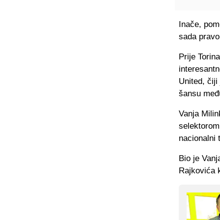
Inače, pome
sada pravo 
Prije Torin
interesant
United, čij
šansu među
Vanja Milin
selektorom
nacionalni 
Bio je Vanj
Rajkovića k