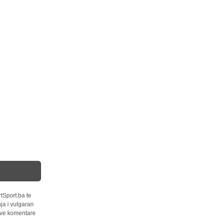
tSport.ba te
ja i vulgaran
 sve komentare