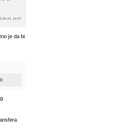
0.04.25. 14:57
no je da bi
ED
19
ransfera