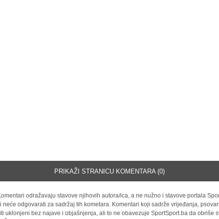
PRIKAŽI STRANICU KOMENTARA (0)
omentari odražavaju stavove njihovih autora/ica, a ne nužno i stavove portala Spor
i neće odgovarati za sadržaj tih kometara. Komentari koji sadrže vrijeđanja, psovan
iti uklonjeni bez najave i objašnjenja, ali to ne obavezuje SportSport.ba da obriše