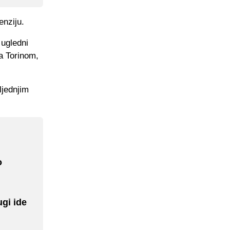
enziju.
 ugledni
sa Torinom,
ljednjim
o
gi ide