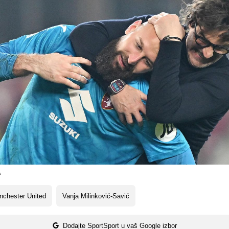
A
nchester United
Vanja Milinković-Savić
Dodajte SportSport u vaš Google izbor