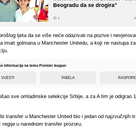
Beogradu da se drogira"
1
2
prošlog ljeta da se više neće odazivati na pozive i nevjerovat
la imati golmana u Manchester Unitedu, a koji ne nastupa za
iju.
iše informacija na temu Premier league:
VIJESTI
TABELA
RASPOR
ošao sve omladinske selekcije Srbije, a za A tim je odigrao 
bi transfer u Manchester United bio i jedan od najzvučnjih t
z regije u narednom transfer prozoru.