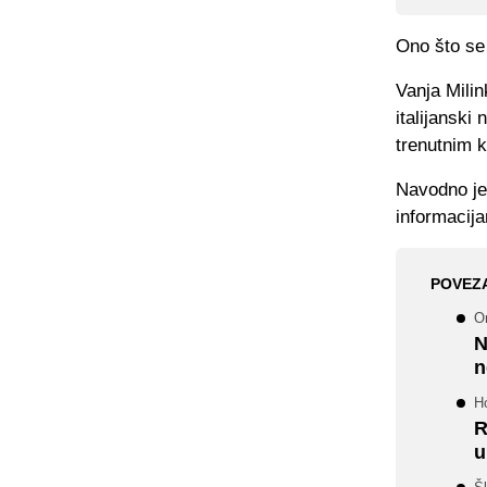
Ono što se 
Vanja Milin
italijanski
trenutnim 
Navodno je 
informacijam
POVEZ
O
N
n
Ho
R
u