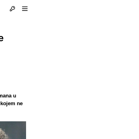
Otvori profil
Otvori meni
e
lmana u
 kojem ne