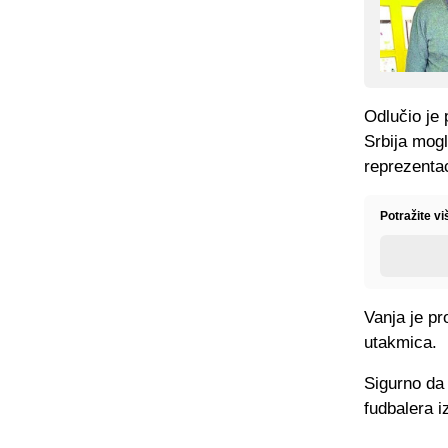
Odlučio je 
Srbija mog
reprezentac
Potražite v
Vanja je pr
utakmica.
Sigurno da 
fudbalera i