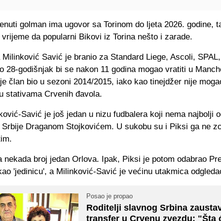
nuti golman ima ugovor sa Torinom do ljeta 2026. godine, t
vrijeme da popularni Bikovi iz Torina nešto i zarade.
a Milinković Savić je branio za Standard Liege, Ascoli, SPAL,
no 28-godišnjak bi se nakon 11 godina mogao vratiti u Manch
i je član bio u sezoni 2014/2015, iako kao tinejdžer nije moga
 stativama Crvenih đavola.
ković-Savić je još jedan u nizu fudbalera koji nema najbolji 
 Srbije Draganom Stojkovićem. U sukobu su i Piksi ga ne z
tim.
a nekada broj jedan Orlova. Ipak, Piksi je potom odabrao Pr
ao 'jedinicu', a Milinković-Savić je većinu utakmica odgleda
Posao je propao
Roditelji slavnog Srbina zaustav
transfer u Crvenu zvezdu: "Šta 