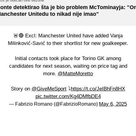
kot je odličan ove sezone
onte detektirao šta je bio problem McTominayja: "O
anchester Unitedu to nikad nije imao"
🚨🔴 Excl: Manchester United have added Vanja
Milinković-Savić to their shortlist for new goalkeeper.
Initial contacts took place for Torino GK among
candidates for next season, waiting on price tag and
more.
@MatteMoretto
Story on
@GiveMeSport
⤵️
https://t.co/JeIBhFn8HX
pic.twitter.com/Kg4DMfbDE4
May 6, 2025
— Fabrizio Romano (@FabrizioRomano)