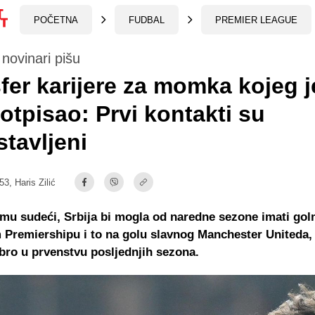
POČETNA
FUDBAL
PREMIER LEAGUE
i novinari pišu
fer karijere za momka kojeg j
 otpisao: Prvi kontakti su
tavljeni
:53,
Haris Zilić
mu sudeći, Srbija bi mogla od naredne sezone imati go
 Premiershipu i to na golu slavnog Manchester Uniteda,
bro u prvenstvu posljednjih sezona.