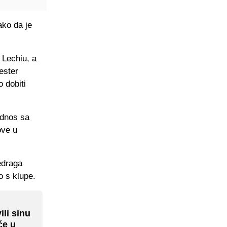
ako da je
 Lechiu, a
ester
o dobiti
odnos sa
ove u
edraga
o s klupe.
ili sinu
će u