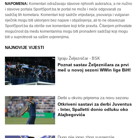
NAPOMENA:
Komentari odražavaju stavove njihovih autora/ica, a ne nužno
i stavove portala SportSport.ba te portal ne može i neće odgovarati za
sadržaj tih kometara. Komentari koji sadrže vrijeđanja, psovanja i vulgaran
riječnik mogu biti uklonjeni bez najave i objašnjenja, ali to ne obavezuje
SportSport.ba da obriše sve komentare koji krše pravila. Čitanjem prihvatate
mogućnost da među komentarima mogu biti pronađeni sadržaji koji mogu
biti u suprotnosti sa vašim uvjerenjima.
NAJNOVIJE VIJESTI
Igraju Željezničar - BSK
Poznat sastav Željezničara za prvi
meč u novoj sezoni WWin lige BiH!
Derbi u okviru priprema za novu sezonu
Otkriveni sastavi za derbi Juventus
- Inter, Spalletti donio odluku oko
Alajbegovića
Dugo nije igrao zbog suspenzije