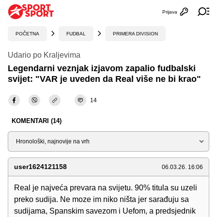
Prijava
Otvori profi
Ot
POČETNA
FUDBAL
PRIMERA DIVISION
Udario po Kraljevima
Legendarni veznjak izjavom zapalio fudbalski
svijet: "VAR je uveden da Real više ne bi krao"
14
KOMENTARI (14)
Sortiraj
user1624121158
06.03.26. 16:06
Real je najveća prevara na svijetu. 90% titula su uzeli
preko sudija. Ne moze im niko ništa jer sarađuju sa
sudijama, Spanskim savezom i Uefom, a predsjednik