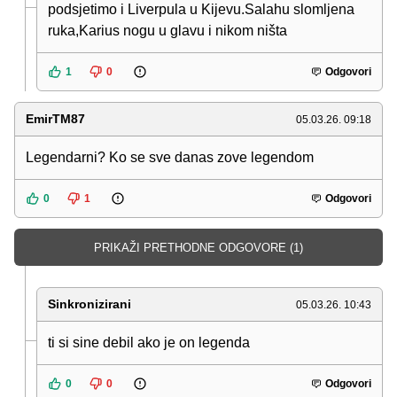
podsjetimo i Liverpula u Kijevu.Salahu slomljena
ruka,Karius nogu u glavu i nikom ništa
1
0
Odgovori
EmirTM87
05.03.26. 09:18
Legendarni? Ko se sve danas zove legendom
0
1
Odgovori
PRIKAŽI PRETHODNE ODGOVORE (1)
Sinkronizirani
05.03.26. 10:43
ti si sine debil ako je on legenda
0
0
Odgovori