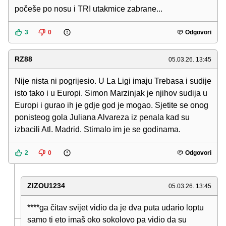
počeše po nosu i TRI utakmice zabrane...
3
0
Odgovori
RZ88
05.03.26. 13:45
Nije nista ni pogrijesio. U La Ligi imaju Trebasa i sudije
isto tako i u Europi. Simon Marzinjak je njihov sudija u
Europi i gurao ih je gdje god je mogao. Sjetite se onog
ponisteog gola Juliana Alvareza iz penala kad su
izbacili Atl. Madrid. Stimalo im je se godinama.
2
0
Odgovori
ZIZOU1234
05.03.26. 13:45
****ga čitav svijet vidio da je dva puta udario loptu
samo ti eto imaš oko sokolovo pa vidio da su