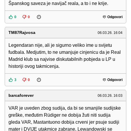
Španskog saveza je navijač reala, a to i ne krije.
0
0
Odgovori
TM87Rajvosa
06.03.26. 16:04
Legendaran nije, ali je sigurno veliko ime u svijetu
fudbala. Medjutim, to ne umanjuje cinjenicu da je Real
Madrid klub sa najvise diskutabilnih pobjeda u LP u
historiji ovog takmicenja.
3
0
Odgovori
barcaforever
06.03.26. 16:03
VAR je uveden zbog sudija, da bi se smanjile sudijske
greške, međutim Rüdiger ne dobija žuti niti sudija
gleda VAR, Mastantuono dobija crveni jer psuje sudiji
mater i DVIJE utakmice zabrane, Lewandowski se