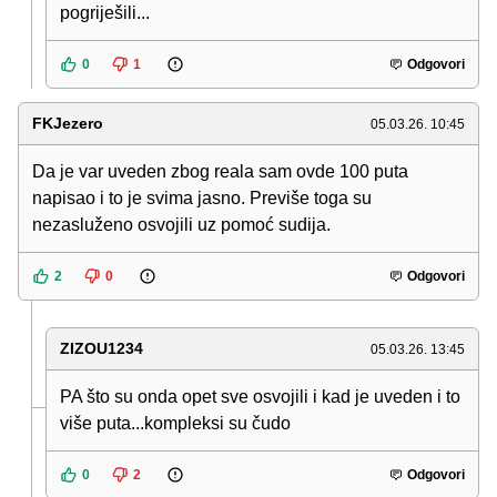
pogriješili...
0
1
Odgovori
FKJezero
05.03.26. 10:45
Da je var uveden zbog reala sam ovde 100 puta
napisao i to je svima jasno. Previše toga su
nezasluženo osvojili uz pomoć sudija.
2
0
Odgovori
ZIZOU1234
05.03.26. 13:45
PA što su onda opet sve osvojili i kad je uveden i to
više puta...kompleksi su čudo
0
2
Odgovori