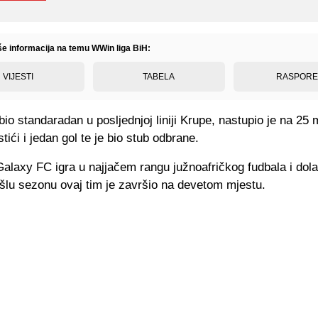
iše informacija na temu WWin liga BiH:
VIJESTI
TABELA
RASPOR
bio standaradan u posljednjoj liniji Krupe, nastupio je na 25
tići i jedan gol te je bio stub odbrane.
alaxy FC igra u najjačem rangu južnoafričkog fudbala i dola
šlu sezonu ovaj tim je završio na devetom mjestu.