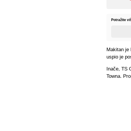
Potražite v
Makitan je 
uspio je pos
Inače, TS G
Towna. Pro