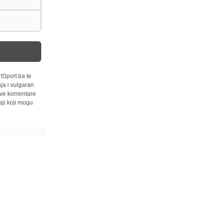
tSport.ba te
ja i vulgaran
 sve komentare
ji koji mogu