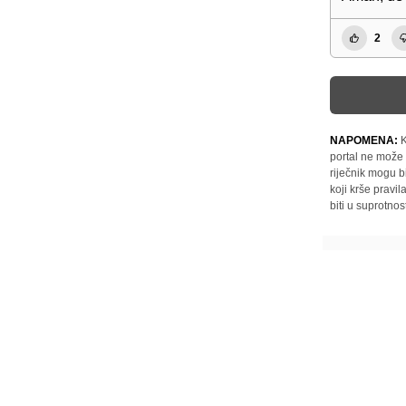
2
NAPOMENA:
K
portal ne može 
riječnik mogu b
koji krše pravi
biti u suprotnos