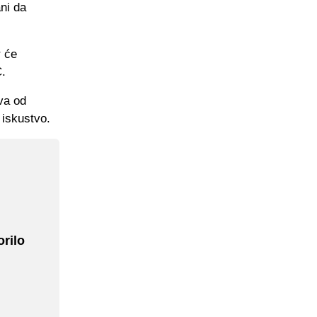
ni da
r će
C.
va od
 iskustvo.
rilo