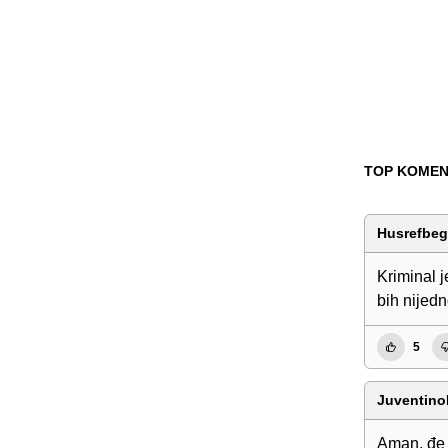
TOP KOMEN
Husrefbe
Kriminal j
bih nijed
5
Juventin
Aman, đe 