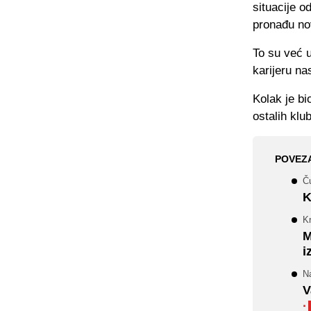
situacije o
pronađu no
To su već u
karijeru na
Kolak je bi
ostalih klu
POVEZ
Č
K
K
M
i
Na
V
·