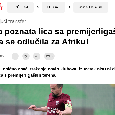
POČETNA
FUDBAL
WWIN LIGA BIH
ući transfer
 poznata lica sa premijerliga
a se odlučila za Afriku!
:06,
5
i obično znači traženje novih klubova, izuzetak nisu ni 
ca s premijerligaških terena.