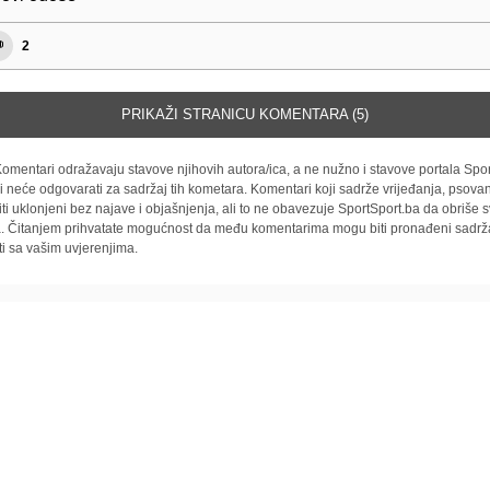
2
PRIKAŽI STRANICU KOMENTARA (5)
omentari odražavaju stavove njihovih autora/ica, a ne nužno i stavove portala Spor
i neće odgovarati za sadržaj tih kometara. Komentari koji sadrže vrijeđanja, psovan
iti uklonjeni bez najave i objašnjenja, ali to ne obavezuje SportSport.ba da obriše
la. Čitanjem prihvatate mogućnost da među komentarima mogu biti pronađeni sadrža
ti sa vašim uvjerenjima.