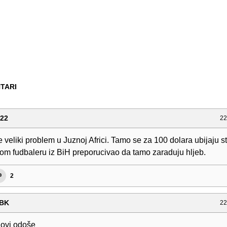
TARI
g22
22
e veliki problem u Juznoj Africi. Tamo se za 100 dolara ubijaju s
nom fudbaleru iz BiH preporucivao da tamo zaraduju hljeb.
2
oBK
22
ovi odoše