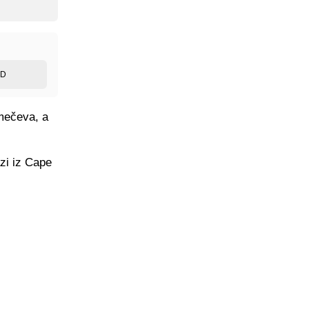
ED
 mečeva, a
zi iz Cape