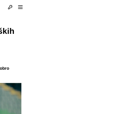
Otvori profil
Otvori meni
ških
dobro