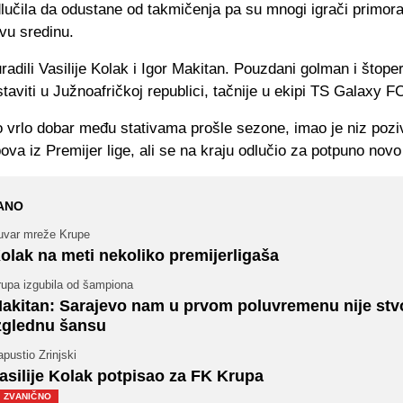
dlučila da odustane od takmičenja pa su mnogi igrači primora
vu sredinu.
radili Vasilije Kolak i Igor Makitan. Pouzdani golman i štope
staviti u Južnoafričkoj republici, tačnije u ekipi TS Galaxy F
o vrlo dobar među stativama prošle sezone, imao je niz pozi
bova iz Premijer lige, ali se na kraju odlučio za potpuno novo
ANO
uvar mreže Krupe
olak na meti nekoliko premijerligaša
rupa izgubila od šampiona
akitan: Sarajevo nam u prvom poluvremenu nije stvo
zglednu šansu
pustio Zrinjski
asilije Kolak potpisao za FK Krupa
ZVANIČNO