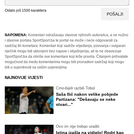
Ostalo još
1500
karaktera
POŠALJI
NAPOMENA:
Komentari odražavaju stavove njihovih autora/ica, a ne nužno
i stavove portala SportSport.ba te portal ne može i neće odgovarati za
sadržaj tih kometara. Komentari koji sadrže vrijeđanja, psovanja i vulgaran
riječnik mogu biti uklonjeni bez najave i objašnjenja, ali to ne obavezuje
SportSport.ba da obriše sve komentare koji krše pravila. Čitanjem prihvatate
mogućnost da među komentarima mogu biti pronađeni sadržaji koji mogu
biti u suprotnosti sa vašim uvjerenjima.
NAJNOVIJE VIJESTI
Crno-bijeli razbili Tobol
Saša Ilić nakon velike pobjede
Partizana: "Dešavaju se neke
stvari..."
Ovo im nije trebao uraditi
Istina izašla na vidjelo! Rodri kao