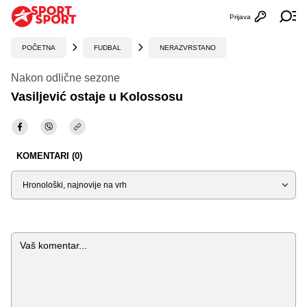
Prijava
Otvori profi
Ot
POČETNA
FUDBAL
NERAZVRSTANO
Nakon odlične sezone
Vasiljević ostaje u Kolossosu
KOMENTARI (0)
Sortiraj
Komentar