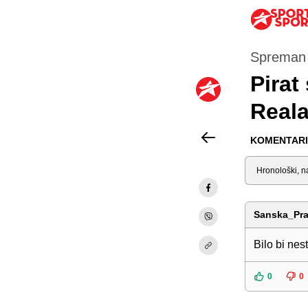
Spreman z
Pirat
Reala
KOMENTARI 
Sortiraj
Sanska_Pra
Bilo bi nes
0
0