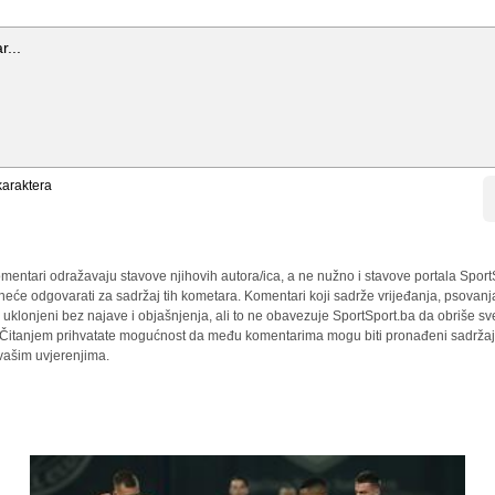
araktera
mentari odražavaju stavove njihovih autora/ica, a ne nužno i stavove portala Sport
 neće odgovarati za sadržaj tih kometara. Komentari koji sadrže vrijeđanja, psovanj
i uklonjeni bez najave i objašnjenja, ali to ne obavezuje SportSport.ba da obriše 
a. Čitanjem prihvatate mogućnost da među komentarima mogu biti pronađeni sadržaji
 vašim uvjerenjima.