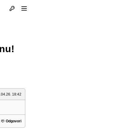
Otvori profil
Otvori meni
onu!
.04.26. 18:42
Odgovori