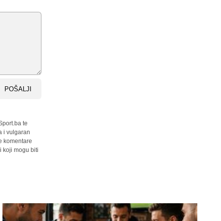
POŠALJI
Sport.ba te
a i vulgaran
sve komentare
 koji mogu biti