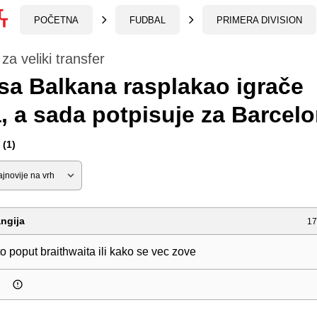
POČETNA
FUDBAL
PRIMERA DIVISION
a veliki transfer
 sa Balkana rasplakao igrače
, a sada potpisuje za Barcel
(1)
ngija
17
to poput braithwaita ili kako se vec zove