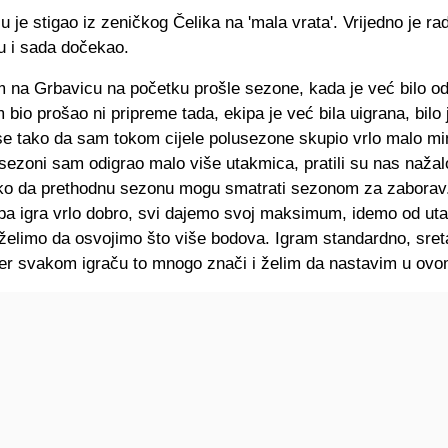
 je stigao iz zeničkog Čelika na 'mala vrata'. Vrijedno je ra
u i sada dočekao.
m na Grbavicu na početku prošle sezone, kada je već bilo od
 bio prošao ni pripreme tada, ekipa je već bila uigrana, bilo 
se tako da sam tokom cijele polusezone skupio vrlo malo mi
sezoni sam odigrao malo više utakmica, pratili su nas nažalo
tako da prethodnu sezonu mogu smatrati sezonom za zaborav
pa igra vrlo dobro, svi dajemo svoj maksimum, idemo od ut
 želimo da osvojimo što više bodova. Igram standardno, sre
jer svakom igraču to mnogo znači i želim da nastavim u ovo