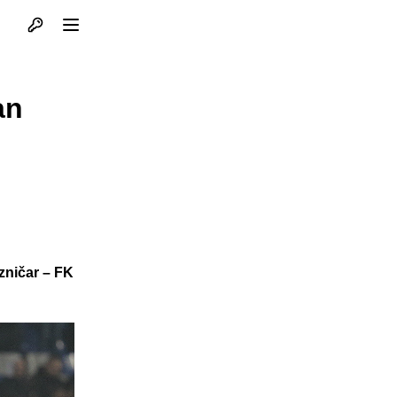
Otvori profil
Otvori meni
an
zničar – FK