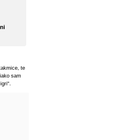
ni
utakmice, te
 iako sam
gri“.