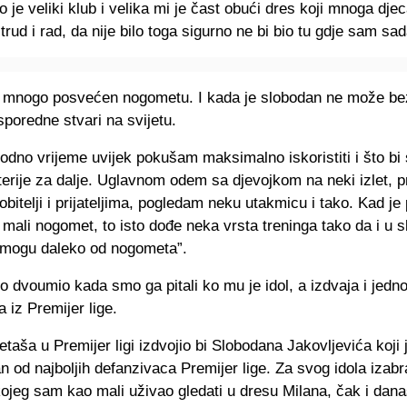
ljo je veliki klub i velika mi je čast obući dres koji mnoga dje
trud i rad, da nije bilo toga sigurno ne bi bio tu gdje sam sad
je mnogo posvećen nogometu. I kada je slobodan ne može be
sporedne stvari na svijetu.
odno vrijeme uvijek pokušam maksimalno iskoristiti i što bi 
terije za dalje. Uglavnom odem sa djevojkom na neki izlet,
obitelji i prijateljima, pogledam neku utakmicu i tako. Kad je
i mali nogomet, to isto dođe neka vrsta treninga tako da i u 
 mogu daleko od nogometa”.
o dvoumio kada smo ga pitali ko mu je idol, a izdvaja i jedn
iz Premijer lige.
aša u Premijer ligi izdvojio bi Slobodana Jakovljevića koji
n od najboljih defanzivaca Premijer lige. Za svog idola izabr
kojeg sam kao mali uživao gledati u dresu Milana, čak i dan