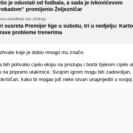
tio je odustati od fudbala, a sada je Ivkovićevom
rokadom" promijenio Željezničar
ova uzbuđenja nas očekuju
ri susreta Premijer lige u subotu, tri u nedjelju: Karto
rave probleme trenerima
 pohvale koje je dobio mnogo mu znače.
a bih pohvalio cijelu ekipu na pristupu i borbi tijekom cijele 
ab na pripremi utakmice. Svojom igrom mogu biti zadovoljan,
kritičan, kako bi mogao još neke stvari unaprijediti u svojoj i