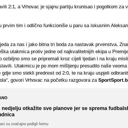
avili 2:1, a Vrhovac je sjajnu partiju krunisao i pogotkom za 
u prvim tim i odlično funkcioniše u paru sa iskusnim Aleksa
.
eda za nas i jako bitna tri boda za nastavak prvenstva. Zna
ška utakmica protiv jedne od najkvalitetnijih ekipa u Premijer
ozbiljno smo se pripremali kroz cijeli tjedan i na kraju misl
slavili. Utakmicu je po mom mišljenju presudilo naše veoma
 gdje smo stekli prednost od 2:0, te na kraju uspjeli odbrani
gola“, govori Vrhovac na početku razgovora za
SportSport.b
ANO
 nedjelju otkažite sve planove jer se sprema fudbals
udnica
avi su značajno podigli formu