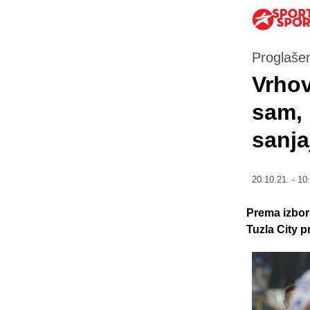
Proglašen
Vrhov
sam, 
sanj
20.10.21. - 10
Prema izbor
Tuzla City 