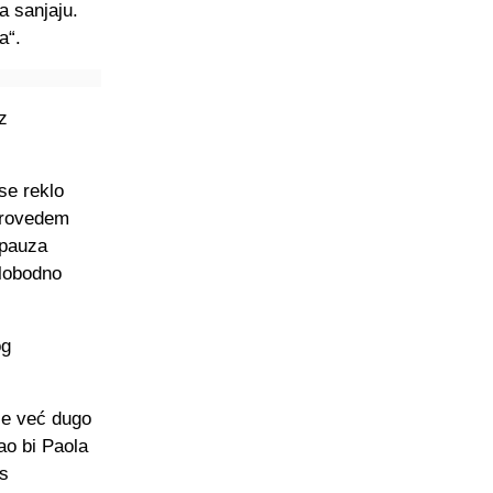
ca sanjaju.
a“.
z
se reklo
 provedem
 pauza
slobodno
og
 je već dugo
ao bi Paola
as