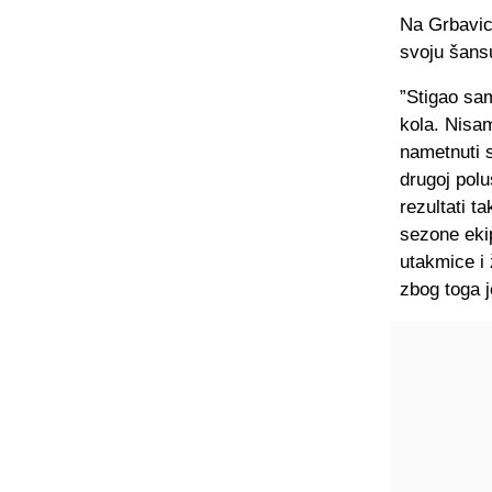
Na Grbavicu
svoju šans
”Stigao sa
kola. Nisam
nametnuti 
drugoj polu
rezultati 
sezone eki
utakmice i
zbog toga 