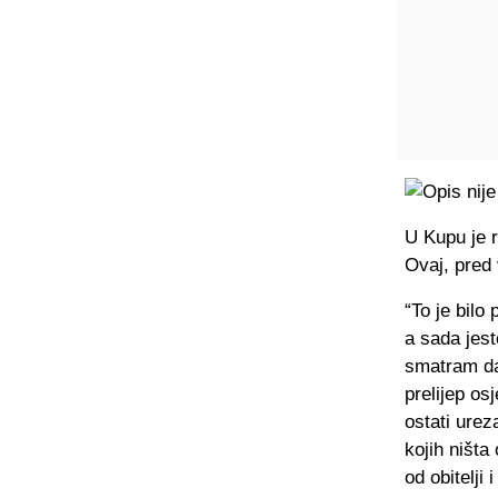
U Kupu je r
Ovaj, pred 
“To je bilo 
a sada jest
smatram da 
prelijep os
ostati ure
kojih ništa
od obitelji