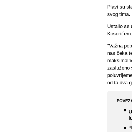
Plavi su sl
svog tima.
Ustalio se 
Kosorićem
"Važna pobj
nas čeka te
maksimalno 
zasluženo 
poluvrijeme
od ta dva 
POVEZ
U
l
Pl