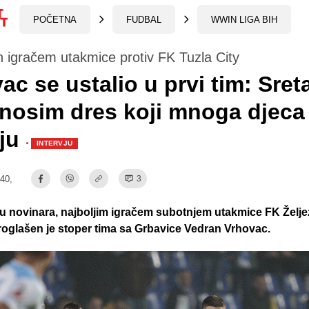
POČETNA
FUDBAL
WWIN LIGA BIH
 igračem utakmice protiv FK Tuzla City
ac se ustalio u prvi tim: Sret
nosim dres koji mnoga djeca
aju
·
INTERVJU
:40,
3
u novinara, najboljim igračem subotnjem utakmice FK Želje
proglašen je stoper tima sa Grbavice Vedran Vrhovac.