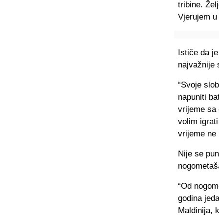
tribine. Že
Vjerujem u 
Ističe da 
najvažnije 
“Svoje slob
napuniti ba
vrijeme sa 
volim igrat
vrijeme ne
Nije se pun
nogometaša 
“Od nogomet
godina jeda
Maldinija, 