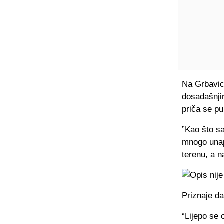
Na Grbavici
dosadašnji
priča se pu
”Kao što s
mnogo unap
terenu, a n
Priznaje da
“Lijepo se 