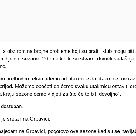
 s obzirom na brojne probleme koji su pratili klub mogu biti 
m dijelom sezone. O tome koliki su stvarni dometi sadašnje
no.
am prethodno rekao, idemo od utakmice do utakmice, ne ra
rijed. Možemo obećati da ćemo svaku utakmicu ostaviti sr
a kraju sezone ćemo vidjeti za što će to biti dovoljno”.
 je sretan na Grbavici.
osjećam na Grbavici, pogotovo ove sezone kad su se navijači