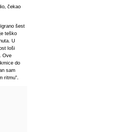
dio, čekao
igrano šest
je teško
nuta. U
st loši
. Ove
akmice do
tan sam
m ritmu”.