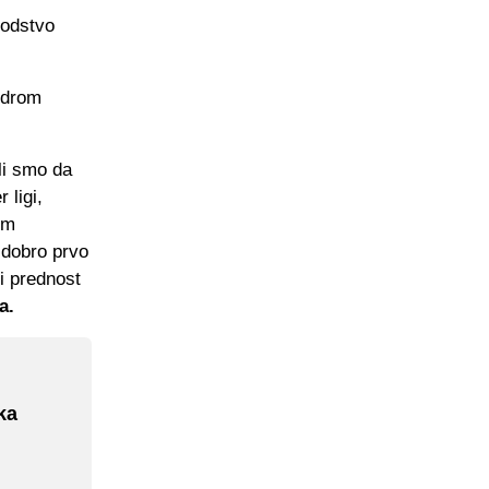
vodstvo
ndrom
li smo da
 ligi,
im
 dobro prvo
ti prednost
a.
ka