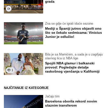
grada
Zna se gdje će igrati iduće sezone
Mediji u Španiji jutros objavili ono
što se čekalo sedmicama: Vinicius
Junior je odlučio!
Bila je sa Mamićem, a sada je u zagrljaju
slavnog lica iz NBA lige
Spojili NBA glamur i balkanski
provod: Pogledajte detalje
1
raskošnog vjenčanja u Kaliforniji
NAJČITANIJE IZ KATEGORIJE
Jačaju tim
Barcelona oborila rekord novim
ulaznim transferom