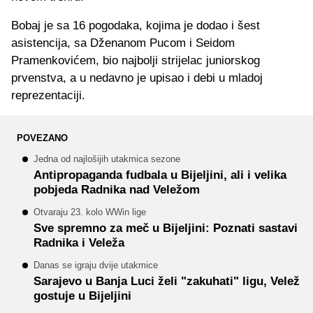
Bobaj je sa 16 pogodaka, kojima je dodao i šest
asistencija, sa Dženanom Pucom i Seidom
Pramenkovićem, bio najbolji strijelac juniorskog
prvenstva, a u nedavno je upisao i debi u mladoj
reprezentaciji.
POVEZANO
Jedna od najlošijih utakmica sezone
Antipropaganda fudbala u Bijeljini, ali i velika
pobjeda Radnika nad Veležom
Otvaraju 23. kolo WWin lige
Sve spremno za meč u Bijeljini: Poznati sastavi
Radnika i Veleža
Danas se igraju dvije utakmice
Sarajevo u Banja Luci želi "zakuhati" ligu, Velež
gostuje u Bijeljini