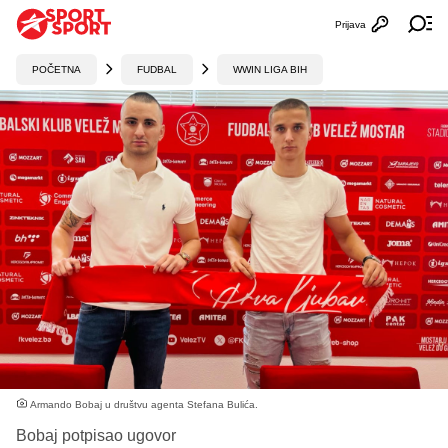
Prijava
Otvori profi
Ot
POČETNA
FUDBAL
WWIN LIGA BIH
Armando Bobaj u društvu agenta Stefana Bulića.
Bobaj potpisao ugovor