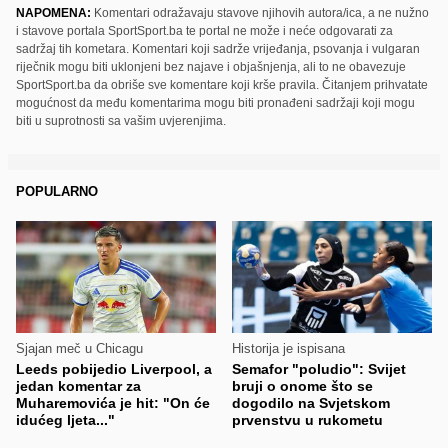
NAPOMENA:
Komentari odražavaju stavove njihovih autora/ica, a ne nužno
i stavove portala SportSport.ba te portal ne može i neće odgovarati za
sadržaj tih kometara. Komentari koji sadrže vrijeđanja, psovanja i vulgaran
riječnik mogu biti uklonjeni bez najave i objašnjenja, ali to ne obavezuje
SportSport.ba da obriše sve komentare koji krše pravila. Čitanjem prihvatate
mogućnost da među komentarima mogu biti pronađeni sadržaji koji mogu
biti u suprotnosti sa vašim uvjerenjima.
POPULARNO
Sjajan meč u Chicagu
Historija je ispisana
Leeds pobijedio Liverpool, a
Semafor "poludio": Svijet
jedan komentar za
bruji o onome što se
Muharemovića je hit: "On će
dogodilo na Svjetskom
idućeg ljeta..."
prvenstvu u rukometu