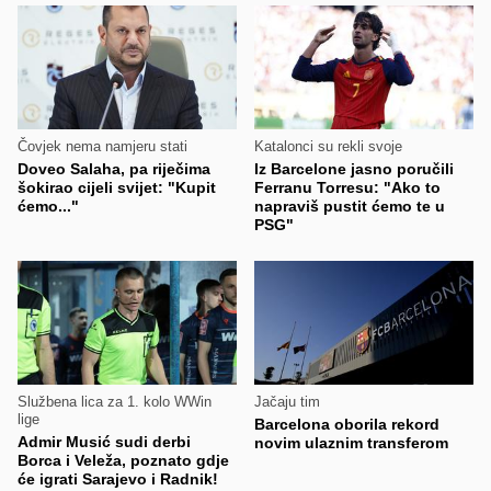
Čovjek nema namjeru stati
Katalonci su rekli svoje
Doveo Salaha, pa riječima
Iz Barcelone jasno poručili
šokirao cijeli svijet: "Kupit
Ferranu Torresu: "Ako to
ćemo..."
napraviš pustit ćemo te u
PSG"
Službena lica za 1. kolo WWin
Jačaju tim
lige
Barcelona oborila rekord
Admir Musić sudi derbi
novim ulaznim transferom
Borca i Veleža, poznato gdje
će igrati Sarajevo i Radnik!