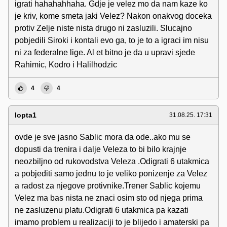
igrati hahahahhaha. Gdje je velez mo da nam kaze ko
je kriv, kome smeta jaki Velez? Nakon onakvog doceka
protiv Zelje niste nista drugo ni zasluzili. Slucajno
pobjedili Siroki i kontali evo ga, to je to a igraci im nisu
ni za federalne lige. Al et bitno je da u upravi sjede
Rahimic, Kodro i Halilhodzic
4
4
lopta1
31.08.25. 17:31
ovde je sve jasno Sablic mora da ode..ako mu se
dopusti da trenira i dalje Veleza to bi bilo krajnje
neozbiljno od rukovodstva Veleza .Odigrati 6 utakmica
a pobjediti samo jednu to je veliko ponizenje za Velez
a radost za njegove protivnike.Trener Sablic kojemu
Velez ma bas nista ne znaci osim sto od njega prima
ne zasluzenu platu.Odigrati 6 utakmica pa kazati
imamo problem u realizaciji to je blijedo i amaterski pa