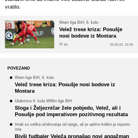
vratilo.
Wwin liga BiH, 6. kolo
Velež trese kriza: Posušje
nosi bodove iz Mostara
60
30.08.25. 22:58
POVEZANO
Wwin liga BiH, 6. kolo
Velež trese kriza: Posušje nosi bodove iz
Mostara
Utakmice 6. kola WWin lige BiH
Sloga i Željezničar žele pobjedu, Velež, ali i
Posušje pod imperativom pozitivnog rezultata
Imali su velika očekivanja od njega, ali je upitno koliko je ispunio
ista
Bivši fudbaler Veleža pronašao novi angažman