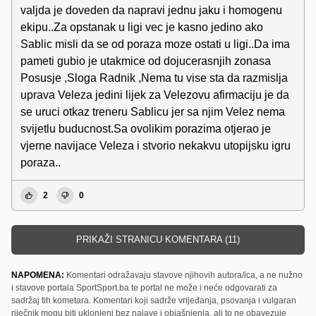
valjda je doveden da napravi jednu jaku i homogenu
ekipu..Za opstanak u ligi vec je kasno jedino ako
Sablic misli da se od poraza moze ostati u ligi..Da ima
pameti gubio je utakmice od dojucerasnjih zonasa
Posusje ,Sloga Radnik ,Nema tu vise sta da razmislja
uprava Veleza jedini lijek za Velezovu afirmaciju je da
se uruci otkaz treneru Sablicu jer sa njim Velez nema
svijetlu buducnost.Sa ovolikim porazima otjerao je
vjerne navijace Veleza i stvorio nekakvu utopijsku igru
poraza..
2
0
PRIKAŽI STRANICU KOMENTARA (11)
NAPOMENA:
Komentari odražavaju stavove njihovih autora/ica, a ne nužno
i stavove portala SportSport.ba te portal ne može i neće odgovarati za
sadržaj tih kometara. Komentari koji sadrže vrijeđanja, psovanja i vulgaran
riječnik mogu biti uklonjeni bez najave i objašnjenja, ali to ne obavezuje