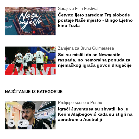
Sarajevo Film Festival
Četvrto ljeto zaredom Trg slobode
postaje Naše mjesto - Bingo Ljetno
kino Tuzla
Zamjena za Brunu Guimaraesa
Svi su mislili da se Newcastle
raspada, no nemoralna ponuda za
njemačkog igrača govori drugačije
NAJČITANIJE IZ KATEGORIJE
Prelijepe scene u Perthu
Igrači Juventusa su shvatili ko je
Kerim Alajbegović kada su stigli na
aerodrom u Australiji
1