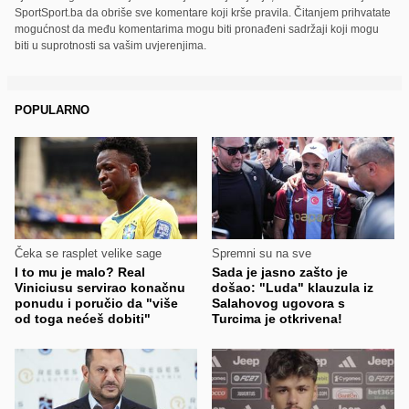
SportSport.ba da obriše sve komentare koji krše pravila. Čitanjem prihvatate
mogućnost da među komentarima mogu biti pronađeni sadržaji koji mogu
biti u suprotnosti sa vašim uvjerenjima.
POPULARNO
Čeka se rasplet velike sage
Spremni su na sve
I to mu je malo? Real
Sada je jasno zašto je
Viniciusu servirao konačnu
došao: "Luda" klauzula iz
ponudu i poručio da "više
Salahovog ugovora s
od toga nećeš dobiti"
Turcima je otkrivena!