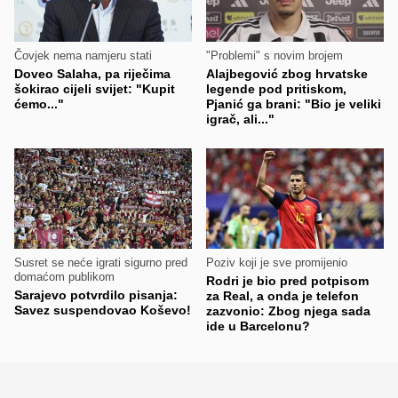
Čovjek nema namjeru stati
"Problemi" s novim brojem
Doveo Salaha, pa riječima
Alajbegović zbog hrvatske
šokirao cijeli svijet: "Kupit
legende pod pritiskom,
ćemo..."
Pjanić ga brani: "Bio je veliki
igrač, ali..."
Susret se neće igrati sigurno pred
Poziv koji je sve promijenio
domaćom publikom
Rodri je bio pred potpisom
Sarajevo potvrdilo pisanja:
za Real, a onda je telefon
Savez suspendovao Koševo!
zazvonio: Zbog njega sada
ide u Barcelonu?