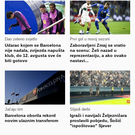
Dao zeleno svjetlo
Prvi gol u novoj sezoni
Udarac kojem se Barcelona
Zaboravljeni Zmaj se vratio
nije nadala, zvijezda napušta
na scenu: Želi nazad u
klub, do 12. avgusta sve će
reprezentaciju, a ako ovako
biti gotovo
nastavi...
Jačaju tim
Slijedi derbi
Barcelona oborila rekord
Igrači i navijači Željezničara
novim ulaznim transferom
proslavili pobjedu, Šošić
"ispoštovao" Sjever