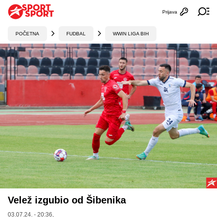
Prijava
Otvori profi
Ot
POČETNA
FUDBAL
WWIN LIGA BIH
Velež izgubio od Šibenika
03.07.24. - 20:36,