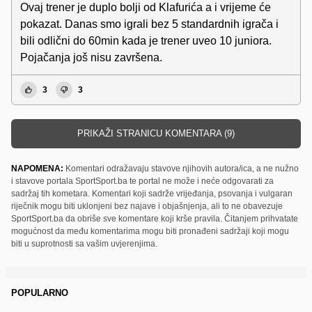
Ovaj trener je duplo bolji od Klafurića a i vrijeme će
pokazat. Danas smo igrali bez 5 standardnih igrača i
bili odlični do 60min kada je trener uveo 10 juniora.
Pojačanja još nisu završena.
3
3
PRIKAŽI STRANICU KOMENTARA (9)
NAPOMENA:
Komentari odražavaju stavove njihovih autora/ica, a ne nužno
i stavove portala SportSport.ba te portal ne može i neće odgovarati za
sadržaj tih kometara. Komentari koji sadrže vrijeđanja, psovanja i vulgaran
riječnik mogu biti uklonjeni bez najave i objašnjenja, ali to ne obavezuje
SportSport.ba da obriše sve komentare koji krše pravila. Čitanjem prihvatate
mogućnost da među komentarima mogu biti pronađeni sadržaji koji mogu
biti u suprotnosti sa vašim uvjerenjima.
POPULARNO