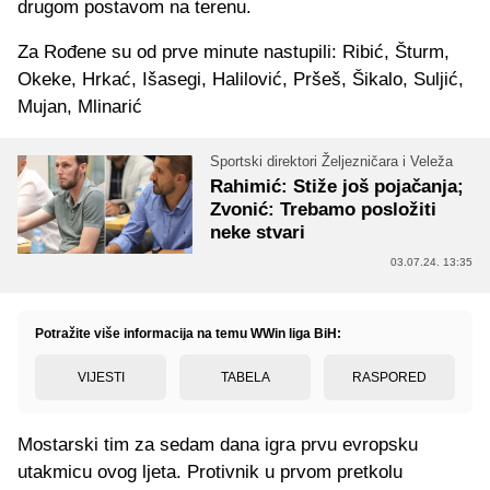
drugom postavom na terenu.
Za Rođene su od prve minute nastupili: Ribić, Šturm,
Okeke, Hrkać, Išasegi, Halilović, Pršeš, Šikalo, Suljić,
Mujan, Mlinarić
Sportski direktori Željezničara i Veleža
Rahimić: Stiže još pojačanja;
Zvonić: Trebamo posložiti
neke stvari
03.07.24. 13:35
Potražite više informacija na temu WWin liga BiH:
VIJESTI
TABELA
RASPORED
Mostarski tim za sedam dana igra prvu evropsku
utakmicu ovog ljeta. Protivnik u prvom pretkolu