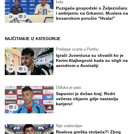
kola
Puzigaća gospodski o Željezničaru
i ambijentu na Grbavici, Muslera na
3
bosanskom poručio "Hvala!"
NAJČITANIJE IZ KATEGORIJE
Prelijepe scene u Perthu
Igrači Juventusa su shvatili ko je
Kerim Alajbegović kada su stigli na
aerodrom u Australiji
1
Odluka je pala
Sapunici je došao kraj: Rodri
večeras objavio gdje nastavlja
karijeru!
2
Nije zadovoljan
Realova greška stoljeća?! Zbog