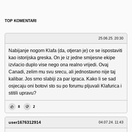
TOP KOMENTARI
25.06.25. 20:30
Nabijanje nogom Klafa (da, otjeran je) ce se ispostaviti
kao istorijska greska. On je iz jedne smijesne ekipe
izvlacio duplo vise nego ona realno vrijedi. Ovaj
Canadi, zelim mu svu srecu, ali jednostavno nije taj
kalibar. Jos smo slabiji za par igraca. Kako li se sad
osjecaju oni botovi sto su po forumu pljuvali Klafurica i
stitili upravu?
8
2
user1676312914
04.07.24. 11:43