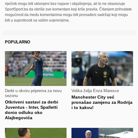
riječnik mogu biti uklonjeni bez najave i objašnjenja, ali to ne obavezuje
SportSport.ba da obriše sve komentare koji krše pravila. Čitanjem prihvatate
mogućnost da među komentarima mogu biti pronađeni sadržaji koji mogu
biti u suprotnosti sa vašim uvjerenjima.
POPULARNO
Derbi u okviru priprema za novu
Velika želja Enza Maresce
sezonu
Manchester City već
Otkriveni sastavi za derbi
pronašao zamjenu za Rodrija
Juventus - Inter, Spalletti
i to kakvu!
donio odluku oko
Alajbegovića