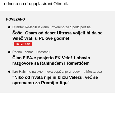
odnosu na drugoplasirani Olimpik.
POVEZANO
Direktor Rođenih iskreno i otvoreno za SportSport.ba
Šoše: Osam od deset Ultrasa voljeli bi da se
Velež vrati u PL ove godine!
·
INTERVJU
Radno i danas u Mostaru
Član FIFA-e posjetio FK Velež i obavio
razgovore sa Rahimićem i Remetićem
Ibro Rahimić najavio i nova pojačanje u redovima Mostaraca
"Niko od rivala nije ni blizu Veležu, već se
spremamo za Premijer ligu"