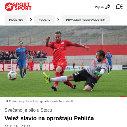
Prijava
Otvori profi
Ot
POČETNA
FUDBAL
PRVA LIGA FEDERACIJE BIH
Rođeni su pokazali mnogo više i zasluženo slavili.
Svečano je bilo u Stocu
Velež slavio na oproštaju Pehlića
26.11.18. - 07:42,