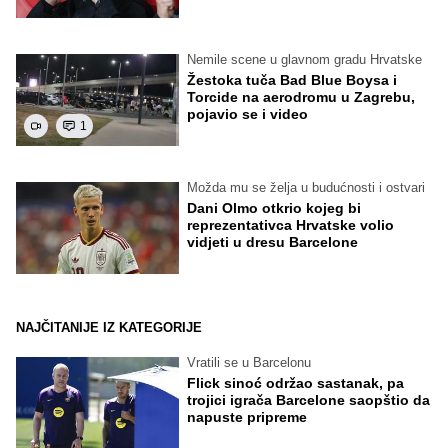
Nemile scene u glavnom gradu Hrvatske
Žestoka tuča Bad Blue Boysa i
Torcide na aerodromu u Zagrebu,
pojavio se i video
1
Možda mu se želja u budućnosti i ostvari
Dani Olmo otkrio kojeg bi
reprezentativca Hrvatske volio
vidjeti u dresu Barcelone
NAJČITANIJE IZ KATEGORIJE
Vratili se u Barcelonu
Flick sinoć održao sastanak, pa
trojici igrača Barcelone saopštio da
napuste pripreme