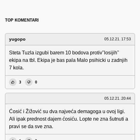
TOP KOMENTARI
yugopo
05.12.21. 17:53
Steta Tuzla izgubi barem 10 bodova protiv"losijih"
ekipa na tbl. Ekipa je bas pala Malo psihicki u zadnjih
7 kola.
3
0
05.12.21. 20:44
Ćosić i Žižović su dva najveća demagoga u ovoj ligi.
Ali ipak prednost dajem ćosiću. Lopte ne zna šutnuti a
pravi se da sve zna.