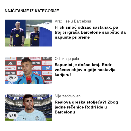
NAJČITANIJE IZ KATEGORIJE
Vratili se u Barcelonu
Flick sinoć održao sastanak, pa
trojici igrača Barcelone saopštio da
napuste pripreme
Odluka je pala
Sapunici je došao kraj: Rodri
večeras objavio gdje nastavlja
karijeru!
2
Nije zadovoljan
Realova greška stoljeća?! Zbog
jedne rečenice Rodri ide u
Barcelonu
6