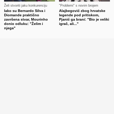
Želi stvoriti jaku konkurenciju
"Problemi" s novim brojem
Iako su Bernardo Silva i
Alajbegović zbog hrvatske
Diomande praktično
legende pod pritiskom,
završena stvar, Mourinho
Pjanić ga brani: "Bio je veliki
donio odluku: "Želim i
igrač, ali..."
njega"