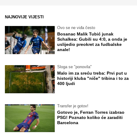
NAJNOVIJE VIJESTI
Ovo se ne viđa često
Bosanac Malik Tubić junak
Schalkea: Gubili su 4:0, a onda je
uslijedio preokret za fudbalske
anale!
Sloga se "ponovila"
Malo im za sreću treba: Prvi put u
historiji kluba "niče" tribina i to za
400 ljudi
Transfer je gotov!
Gotovo je, Ferran Torres izabrao
PSG! Poznato koliko će zaraditi
Barcelona