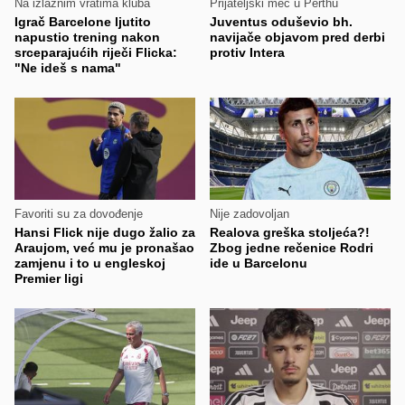
Na izlaznim vratima kluba
Prijateljski meč u Perthu
Igrač Barcelone ljutito
Juventus oduševio bh.
napustio trening nakon
navijače objavom pred derbi
srceparajućih riječi Flicka:
protiv Intera
"Ne ideš s nama"
Favoriti su za dovođenje
Nije zadovoljan
Hansi Flick nije dugo žalio za
Realova greška stoljeća?!
Araujom, već mu je pronašao
Zbog jedne rečenice Rodri
zamjenu i to u engleskoj
ide u Barcelonu
Premier ligi