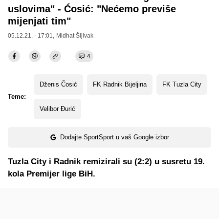
uslovima" - Ćosić: "Nećemo previše
mijenjati tim"
05.12.21. - 17:01,
Midhat Šljivak
4
Dženis Čosić
FK Radnik Bijeljina
FK Tuzla City
Teme:
Velibor Đurić
Dodajte SportSport u vaš Google izbor
Tuzla City i Radnik remizirali su (2:2) u susretu 19.
kola Premijer lige BiH.