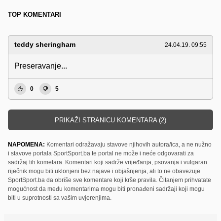
TOP KOMENTARI
teddy sheringham
24.04.19. 09:55
Preseravanje...
0
5
PRIKAŽI STRANICU KOMENTARA (2)
NAPOMENA:
Komentari odražavaju stavove njihovih autora/ica, a ne nužno
i stavove portala SportSport.ba te portal ne može i neće odgovarati za
sadržaj tih kometara. Komentari koji sadrže vrijeđanja, psovanja i vulgaran
riječnik mogu biti uklonjeni bez najave i objašnjenja, ali to ne obavezuje
SportSport.ba da obriše sve komentare koji krše pravila. Čitanjem prihvatate
mogućnost da među komentarima mogu biti pronađeni sadržaji koji mogu
biti u suprotnosti sa vašim uvjerenjima.