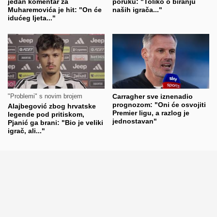
jedan komentar za
poruku: "Toliko o biranju
Muharemovića je hit: "On će
naših igrača..."
idućeg ljeta..."
"Problemi" s novim brojem
Carragher sve iznenadio
prognozom: "Oni će osvojiti
Alajbegović zbog hrvatske
Premier ligu, a razlog je
legende pod pritiskom,
jednostavan"
Pjanić ga brani: "Bio je veliki
igrač, ali..."