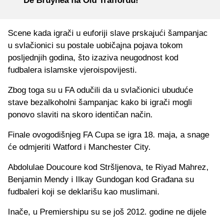
De Bruynea na Old Traffordu!
Scene kada igrači u euforiji slave prskajući šampanjac
u svlačionici su postale uobičajna pojava tokom
posljednjih godina, što izaziva neugodnost kod
fudbalera islamske vjeroispovijesti.
Zbog toga su u FA odučili da u svlačionici ubuduće
stave bezalkoholni šampanjac kako bi igrači mogli
ponovo slaviti na skoro identičan način.
Finale ovogodišnjeg FA Cupa se igra 18. maja, a snage
će odmjeriti Watford i Manchester City.
Abdolulae Doucoure kod Stršljenova, te Riyad Mahrez,
Benjamin Mendy i Ilkay Gundogan kod Građana su
fudbaleri koji se deklarišu kao muslimani.
Inače, u Premiershipu su se još 2012. godine ne dijele