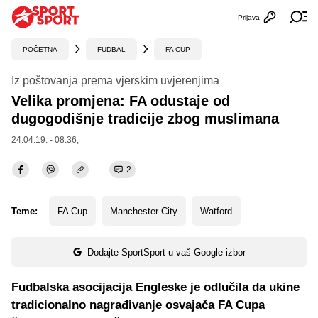
Prijava
Otvori profi
Ot
POČETNA
FUDBAL
FA CUP
Iz poštovanja prema vjerskim uvjerenjima
Velika promjena: FA odustaje od
dugogodišnje tradicije zbog muslimana
24.04.19. - 08:36,
2
Teme:
FA Cup
Manchester City
Watford
Dodajte SportSport u vaš Google izbor
Fudbalska asocijacija Engleske je odlučila da ukine
tradicionalno nagrađivanje osvajača FA Cupa