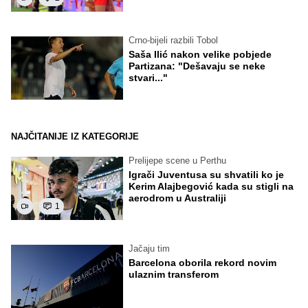
Crno-bijeli razbili Tobol
Saša Ilić nakon velike pobjede
Partizana: "Dešavaju se neke
stvari..."
NAJČITANIJE IZ KATEGORIJE
Prelijepe scene u Perthu
Igrači Juventusa su shvatili ko je
Kerim Alajbegović kada su stigli na
aerodrom u Australiji
1
Jačaju tim
Barcelona oborila rekord novim
ulaznim transferom