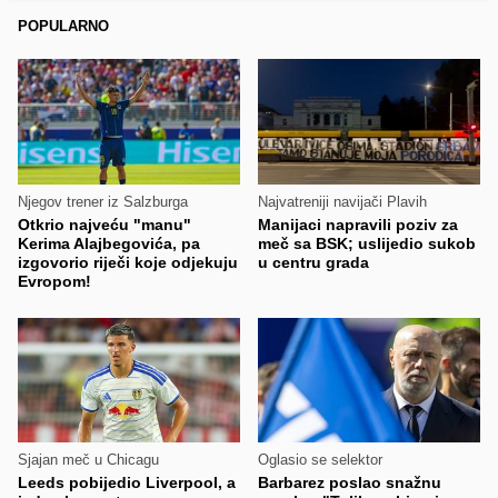
POPULARNO
Njegov trener iz Salzburga
Najvatreniji navijači Plavih
Otkrio najveću "manu"
Manijaci napravili poziv za
Kerima Alajbegovića, pa
meč sa BSK; uslijedio sukob
izgovorio riječi koje odjekuju
u centru grada
Evropom!
Sjajan meč u Chicagu
Oglasio se selektor
Leeds pobijedio Liverpool, a
Barbarez poslao snažnu