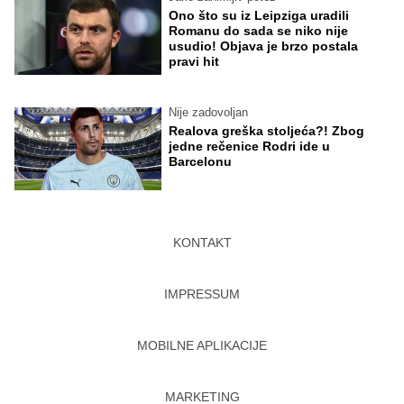
Ono što su iz Leipziga uradili
Romanu do sada se niko nije
usudio! Objava je brzo postala
pravi hit
Nije zadovoljan
Realova greška stoljeća?! Zbog
jedne rečenice Rodri ide u
Barcelonu
KONTAKT
IMPRESSUM
MOBILNE APLIKACIJE
MARKETING