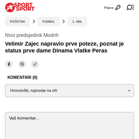
Prijava
Otvori profi
Ot
POČETNA
FUDBAL
1. HNL
Novi predsjednik Modrih
Velimir Zajec napravio prve poteze, poznat je
status prve dame Dinama Vlatke Peras
KOMENTARI (0)
Sortiraj
Komentar