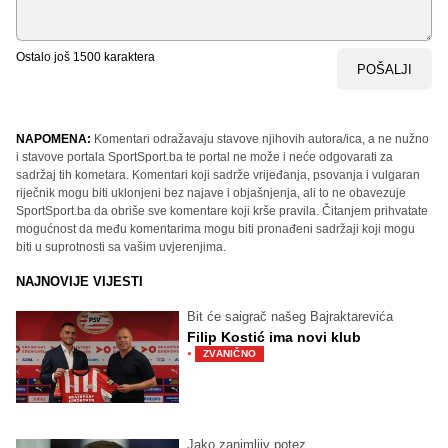
Ostalo još
1500
karaktera
POŠALJI
NAPOMENA:
Komentari odražavaju stavove njihovih autora/ica, a ne nužno
i stavove portala SportSport.ba te portal ne može i neće odgovarati za
sadržaj tih kometara. Komentari koji sadrže vrijeđanja, psovanja i vulgaran
riječnik mogu biti uklonjeni bez najave i objašnjenja, ali to ne obavezuje
SportSport.ba da obriše sve komentare koji krše pravila. Čitanjem prihvatate
mogućnost da među komentarima mogu biti pronađeni sadržaji koji mogu
biti u suprotnosti sa vašim uvjerenjima.
NAJNOVIJE VIJESTI
Bit će saigrač našeg Bajraktarevića
Filip Kostić ima novi klub
·
ZVANIČNO
Jako zanimljiv potez