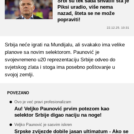
Srbi su tek sada shvatili šta je
Piksi uradio, više nema
nazad, šteta se ne može
popraviti!
22.12.25. 10:31
Srbija neće igrati na Mundijalu, ali svakako ima velike
planove sa novim selektorom. Paunović je
svojevremeno u20 reprezentaciju Srbije odveo do
svjetskog zlata i stoga ima posebno poštovanje u
svojoj zemlji.
POVEZANO
Ovo je već pravi profesionalizam
Au! Veljko Paunović prvim potezom kao
selektor Srbije digao naciju na noge!
Veljko Paunović je sasvim iskren
Srpske zvijezde dobile jasan ultimatum - Ako se