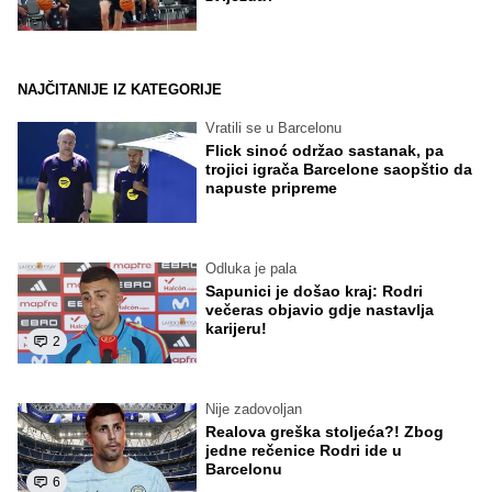
NAJČITANIJE IZ KATEGORIJE
Vratili se u Barcelonu
Flick sinoć održao sastanak, pa
trojici igrača Barcelone saopštio da
napuste pripreme
Odluka je pala
Sapunici je došao kraj: Rodri
večeras objavio gdje nastavlja
karijeru!
2
Nije zadovoljan
Realova greška stoljeća?! Zbog
jedne rečenice Rodri ide u
Barcelonu
6