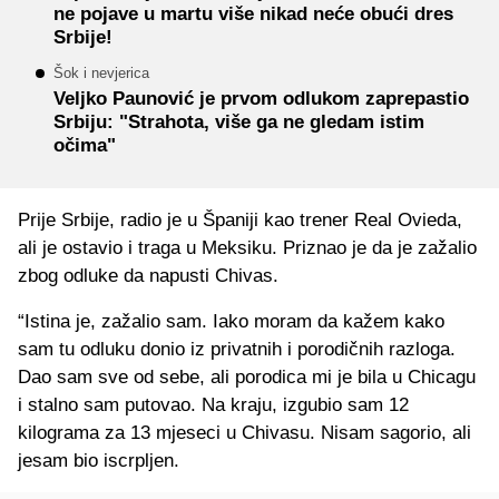
ne pojave u martu više nikad neće obući dres
Srbije!
Šok i nevjerica
Veljko Paunović je prvom odlukom zaprepastio
Srbiju: "Strahota, više ga ne gledam istim
očima"
Prije Srbije, radio je u Španiji kao trener Real Ovieda,
ali je ostavio i traga u Meksiku. Priznao je da je zažalio
zbog odluke da napusti Chivas.
“Istina je, zažalio sam. Iako moram da kažem kako
sam tu odluku donio iz privatnih i porodičnih razloga.
Dao sam sve od sebe, ali porodica mi je bila u Chicagu
i stalno sam putovao. Na kraju, izgubio sam 12
kilograma za 13 mjeseci u Chivasu. Nisam sagorio, ali
jesam bio iscrpljen.