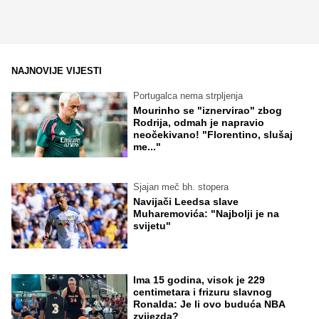
NAJNOVIJE VIJESTI
Portugalca nema strpljenja
Mourinho se "iznervirao" zbog
Rodrija, odmah je napravio
neočekivano! "Florentino, slušaj
me..."
Sjajan meč bh. stopera
Navijači Leedsa slave
Muharemovića: "Najbolji je na
svijetu"
Ima 15 godina, visok je 229
centimetara i frizuru slavnog
Ronalda: Je li ovo buduća NBA
zvijezda?