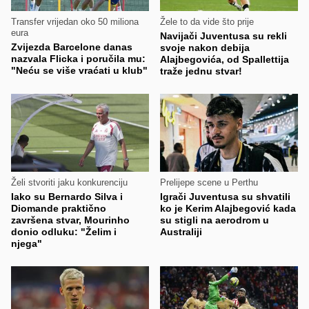
Transfer vrijedan oko 50 miliona
Žele to da vide što prije
eura
Navijači Juventusa su rekli
Zvijezda Barcelone danas
svoje nakon debija
nazvala Flicka i poručila mu:
Alajbegovića, od Spallettija
"Neću se više vraćati u klub"
traže jednu stvar!
Želi stvoriti jaku konkurenciju
Prelijepe scene u Perthu
Iako su Bernardo Silva i
Igrači Juventusa su shvatili
Diomande praktično
ko je Kerim Alajbegović kada
završena stvar, Mourinho
su stigli na aerodrom u
donio odluku: "Želim i
Australiji
njega"