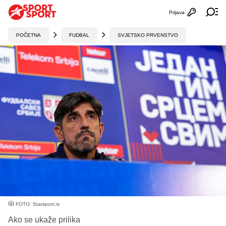
Prijava
Otvori profi
Ot
POČETNA
FUDBAL
SVJETSKO PRVENSTVO
FOTO: Starsport.rs
Ako se ukaže prilika